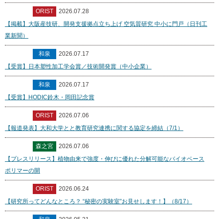
ORIST
2026.07.28
【掲載】大阪産技研、開発支援拠点立ち上げ 空気質研究 中小に門戸（日刊工
業新聞）
和泉
2026.07.17
【受賞】日本塑性加工学会賞／技術開発賞（中小企業）
和泉
2026.07.17
【受賞】HODIC鈴木・岡田記念賞
ORIST
2026.07.06
【報道発表】大和大学とと教育研究連携に関する協定を締結（7/1）
森之宮
2026.07.06
【プレスリリース】植物由来で強度・伸びに優れた分解可能なバイオベース
ポリマーの開
ORIST
2026.06.24
【研究所ってどんなところ？ “秘密の実験室”お見せします！】（8/17）