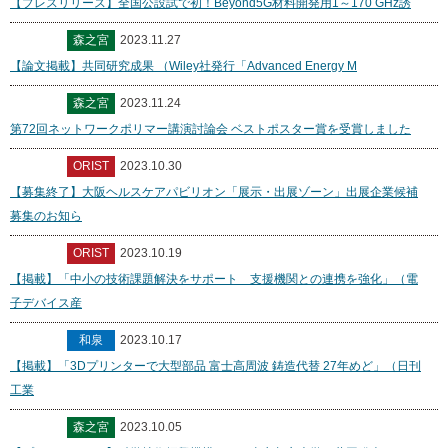
【プレスリリース】全国公設試で初！Beyond5G材料開発用1～170 GHz誘
森之宮
2023.11.27
【論文掲載】共同研究成果 （Wiley社発行「Advanced Energy M
森之宮
2023.11.24
第72回ネットワークポリマー講演討論会 ベストポスター賞を受賞しました
ORIST
2023.10.30
【募集終了】大阪ヘルスケアパビリオン「展示・出展ゾーン」出展企業候補
募集のお知ら
ORIST
2023.10.19
【掲載】「中小の技術課題解決をサポート 支援機関との連携を強化」（電
子デバイス産
和泉
2023.10.17
【掲載】「3Dプリンターで大型部品 富士高周波 鋳造代替 27年めど」（日刊
工業
森之宮
2023.10.05