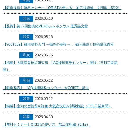
和泉
2026.05.21
【報道提供】無料セミナー「ORISTの使い方 加工技術編」を開催（6/12）
和泉
2026.05.19
【受賞】第17回集積化MEMSシンポジウム 優秀論文賞
和泉
2026.05.18
【YouTube】磁性材料入門 ～磁性の基礎～ ： 磁化曲線と技術磁化過程
和泉
2026.05.15
【掲載】大阪産業技術研究所 「IAQ技術開発センター」開設（日刊工業新
聞）
和泉
2026.05.12
【報道発表】「IAQ技術開発センター」がORISTに誕生
和泉
2026.05.12
【掲載】室内の空気質を評価 大阪産技研が試験施設（日刊工業新聞）
和泉
2026.04.30
【無料セミナー】ORISTの使い方 加工技術編（6/12）