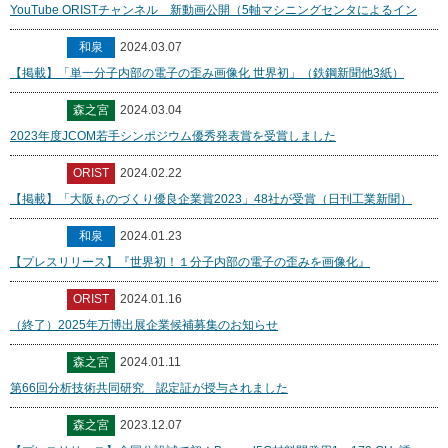
YouTube ORISTチャンネル 新動画公開（5軸マシニングセンタによるイン
和泉
2024.03.07
【掲載】「単一分子内部の電子の歪み画像化 世界初」（鉄鋼新聞他3紙）
森之宮
2024.03.04
2023年度JCOM若手シンポジウム優秀発表賞を受賞しました
ORIST
2024.02.22
【掲載】「大阪ものづくり優良企業賞2023」48社が受賞（日刊工業新聞）
和泉
2024.01.23
【プレスリリース】『世界初！１分子内部の電子の歪みを画像化』
ORIST
2024.01.16
（終了）2025年万博出展企業候補募集のお知らせ
森之宮
2024.01.11
第66回分析技術共同研究 認定証が授与されました
森之宮
2023.12.07