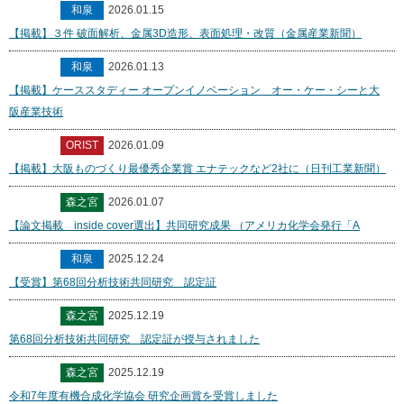
和泉
2026.01.15
【掲載】３件 破面解析、金属3D造形、表面処理・改質（金属産業新聞）
和泉
2026.01.13
【掲載】ケーススタディー オープンイノベーション オー・ケー・シーと大
阪産業技術
ORIST
2026.01.09
【掲載】大阪ものづくり最優秀企業賞 エナテックなど2社に（日刊工業新聞）
森之宮
2026.01.07
【論文掲載 inside cover選出】共同研究成果 （アメリカ化学会発行「A
和泉
2025.12.24
【受賞】第68回分析技術共同研究 認定証
森之宮
2025.12.19
第68回分析技術共同研究 認定証が授与されました
森之宮
2025.12.19
令和7年度有機合成化学協会 研究企画賞を受賞しました