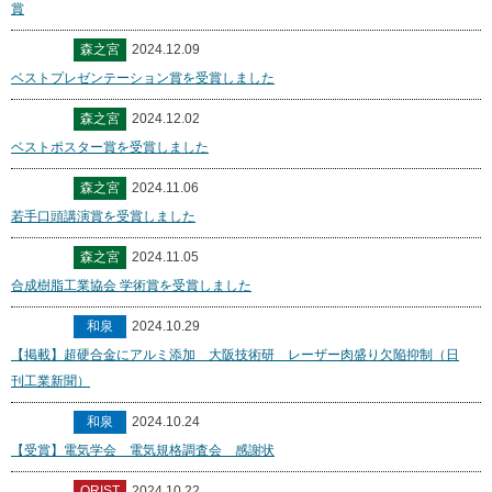
賞
森之宮
2024.12.09
ベストプレゼンテーション賞を受賞しました
森之宮
2024.12.02
ベストポスター賞を受賞しました
森之宮
2024.11.06
若手口頭講演賞を受賞しました
森之宮
2024.11.05
合成樹脂工業協会 学術賞を受賞しました
和泉
2024.10.29
【掲載】超硬合金にアルミ添加 大阪技術研 レーザー肉盛り欠陥抑制（日
刊工業新聞）
和泉
2024.10.24
【受賞】電気学会 電気規格調査会 感謝状
ORIST
2024.10.22