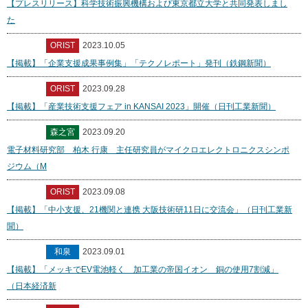
【プレスリリース】科学技術振興機構および東京都立大学と共同発表しまし
た
ORIST
2023.10.05
【掲載】「企業支援成果事例集」「テクノレポート」発刊（鉄鋼新聞）
ORIST
2023.09.28
【掲載】「産業技術支援フェア in KANSAI 2023」開催（日刊工業新聞）
森之宮
2023.09.20
電子材料研究部 柏木 行康 主任研究員がマイクロエレクトロニクスシンポ
ジウム（M
ORIST
2023.09.08
【掲載】「中小支援、21機関と連携 大阪技術研11日に交流会」（日刊工業新
聞）
和泉
2023.09.01
【掲載】「メッキでEV電池軽く 加工業の帝国イオン 銅の使用7割減」
（日本経済新