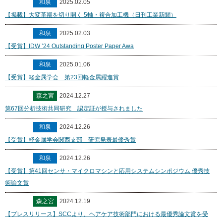
和泉
2025.02.05
【掲載】大変革期を切り開く 5軸・複合加工機（日刊工業新聞）
和泉
2025.02.03
【受賞】IDW ’24 Outstanding Poster Paper Awa
和泉
2025.01.06
【受賞】軽金属学会 第23回軽金属躍進賞
森之宮
2024.12.27
第67回分析技術共同研究 認定証が授与されました
和泉
2024.12.26
【受賞】軽金属学会関西支部 研究発表最優秀賞
和泉
2024.12.26
【受賞】第41回センサ・マイクロマシンと応用システムシンポジウム 優秀技
術論文賞
森之宮
2024.12.19
【プレスリリース】SCCより、ヘアケア技術部門における最優秀論文賞を受