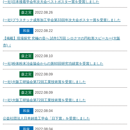
(一社)日本接着学会年次大会ベストポスター賞を受賞しました
森之宮
2022.08.26
(一社)プラスチック成形加工学会第33回年次大会ポスター賞を受賞しました
和泉
2022.08.22
【掲載】現場探究 究極の音へ 試作1万回 シロクマの円柱形スピーカー(大阪
市)（
森之宮
2022.08.10
(一社)粉体粉末冶金協会からの第60回研究功績賞を受賞しました
森之宮
2022.08.09
(一社)大阪工研協会第72回工業技術賞を受賞しました
森之宮
2022.08.09
(一社)大阪工研協会第72回工業技術賞を受賞しました
和泉
2022.08.04
公益社団法人日本鋳造工学会「日下賞」を受賞しました
和泉
2022.08.04