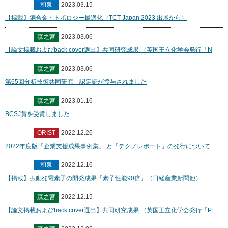
和泉
2023.03.15
【掲載】銅合金・トポロジー最適化（TCT Japan 2023 出展から）
森之宮
2023.03.06
【論文掲載およびback cover選出】共同研究成果 （英国王立化学会発行「N
森之宮
2023.03.06
第65回分析技術共同研究 認定証が授与されました
森之宮
2023.01.16
BCSJ賞を受賞しました
ORIST
2022.12.26
2022年度版「企業支援成果事例集」 と「テクノレポート」の発行について
和泉
2022.12.16
【掲載】振動発電素子の開発成果「素子性能90倍」（日経産業新聞他）
森之宮
2022.12.15
【論文掲載およびback cover選出】共同研究成果 （英国王立化学会発行「P