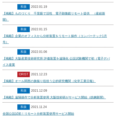
和泉
2022.01.19
【掲載】ものづくり 千里眼で活性 電子顕微鏡リモート提供 （産経新
聞）
和泉
2022.01.15
【掲載】企業のオフィスから分析装置をリモート操作（コンバーテック1月
号）
和泉
2022.01.06
【掲載】大阪産業技術研究所 評価装置を遠隔化 公設試験機関で初（電子デバ
イス産業
ORIST
2021.12.23
【掲載】オール関西の旗振り役担う公的研究機関（化学工業日報）
和泉
2021.12.09
【掲載】遠隔操作で分析装置使用 大阪技術研がサービス開始（鉄鋼新聞）
和泉
2021.11.24
全国公設試初！リモート分析装置使用サービス開始