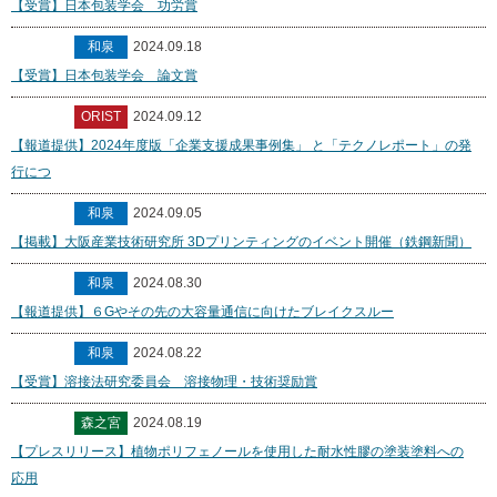
【受賞】日本包装学会 功労賞
和泉
2024.09.18
【受賞】日本包装学会 論文賞
ORIST
2024.09.12
【報道提供】2024年度版「企業支援成果事例集」 と「テクノレポート」の発
行につ
和泉
2024.09.05
【掲載】大阪産業技術研究所 3Dプリンティングのイベント開催（鉄鋼新聞）
和泉
2024.08.30
【報道提供】６Gやその先の大容量通信に向けたブレイクスルー
和泉
2024.08.22
【受賞】溶接法研究委員会 溶接物理・技術奨励賞
森之宮
2024.08.19
【プレスリリース】植物ポリフェノールを使用した耐水性膠の塗装塗料への
応用