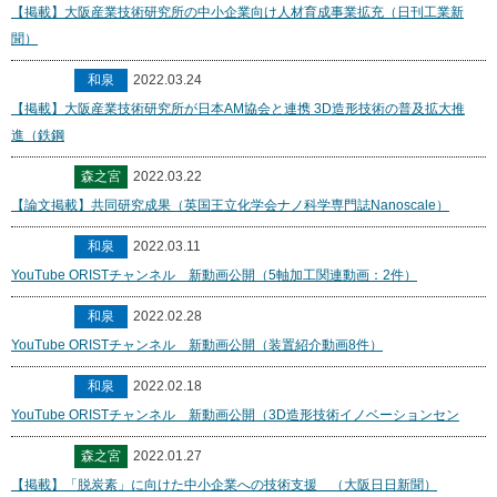
【掲載】大阪産業技術研究所の中小企業向け人材育成事業拡充（日刊工業新
聞）
和泉
2022.03.24
【掲載】大阪産業技術研究所が日本AM協会と連携 3D造形技術の普及拡大推
進（鉄鋼
森之宮
2022.03.22
【論文掲載】共同研究成果（英国王立化学会ナノ科学専門誌Nanoscale）
和泉
2022.03.11
YouTube ORISTチャンネル 新動画公開（5軸加工関連動画：2件）
和泉
2022.02.28
YouTube ORISTチャンネル 新動画公開（装置紹介動画8件）
和泉
2022.02.18
YouTube ORISTチャンネル 新動画公開（3D造形技術イノベーションセン
森之宮
2022.01.27
【掲載】「脱炭素」に向けた中小企業への技術支援 （大阪日日新聞）