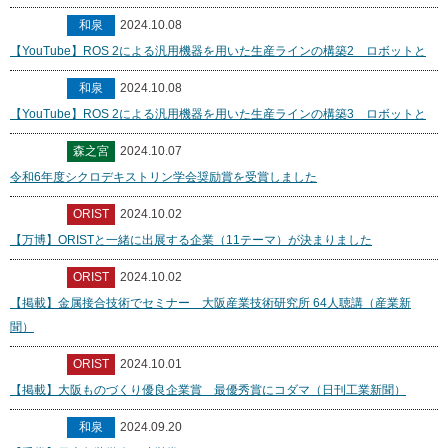
和泉
2024.10.08
【YouTube】ROS 2による汎用機器を用いた生産ラインの構築2 ロボットと
和泉
2024.10.08
【YouTube】ROS 2による汎用機器を用いた生産ラインの構築3 ロボットと
森之宮
2024.10.07
令和6年度シクロデキストリン学会奨励賞を受賞しました
ORIST
2024.10.02
【万博】ORISTと一緒に出展する企業（11テーマ）が決まりました
ORIST
2024.10.02
【掲載】金属接合技術でセミナー 大阪産業技術研究所 64人聴講（産業新
聞）
ORIST
2024.10.01
【掲載】大阪ものづくり優良企業賞 最優秀賞にコダマ（日刊工業新聞）
和泉
2024.09.20