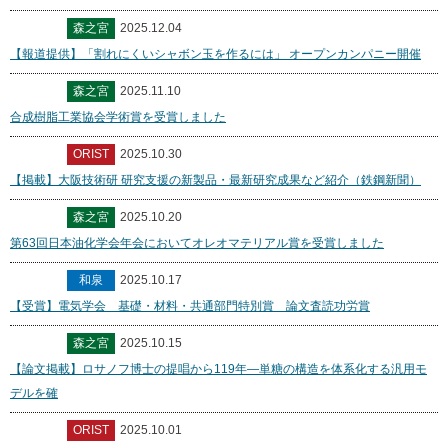
森之宮
2025.12.04
【報道提供】「割れにくいシャボン玉を作るには」 オープンカンパニー開催
森之宮
2025.11.10
合成樹脂工業協会学術賞を受賞しました
ORIST
2025.10.30
【掲載】大阪技術研 研究支援の新製品・最新研究成果など紹介（鉄鋼新聞）
森之宮
2025.10.20
第63回日本油化学会年会においてオレオマテリアル賞を受賞しました
和泉
2025.10.17
【受賞】電気学会 基礎・材料・共通部門特別賞 論文査読功労賞
森之宮
2025.10.15
【論文掲載】ロサノフ博士の提唱から119年―単糖の構造を体系化する汎用モ
デルを確
ORIST
2025.10.01