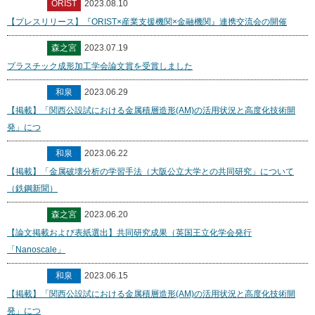
ORIST
2023.08.10
【プレスリリース】『ORIST×産業支援機関×金融機関』連携交流会の開催
森之宮
2023.07.19
プラスチック成形加工学会論文賞を受賞しました
和泉
2023.06.29
【掲載】「関西公設試における金属積層造形(AM)の活用状況と高度化技術開
発」につ
和泉
2023.06.22
【掲載】「金属破壊分析の学習手法（大阪公立大学との共同研究」について
（鉄鋼新聞）
森之宮
2023.06.20
【論文掲載および表紙選出】共同研究成果（英国王立化学会発行
「Nanoscale」
和泉
2023.06.15
【掲載】「関西公設試における金属積層造形(AM)の活用状況と高度化技術開
発」につ