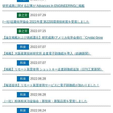
研究成果に関する記事が Advances In ENGINEERINGに掲載
森之宮
2022.07.29
(一社)近畿化学協会 2021年度 第22回環境技術賞を受賞しました
森之宮
2022.07.15
【論文掲載および表紙選出】研究成果(アメリカ化学会発行「Crystal Grow
和泉
2022.07.07
【掲載】大阪産業技術研究所 走査電子顕微鏡を導入（鉄鋼新聞）
和泉
2022.07.07
【掲載】リモート装置使用 ショットキー走査顕微鏡追加（日刊工業新聞）
和泉
2022.06.28
【報道提供】リモート装置使用サービスに電子顕微鏡が加わりました！
和泉
2022.06.28
（一社）粉体粉末冶金協会：新技術・新製品賞を受賞しました
和泉
2022.06.24