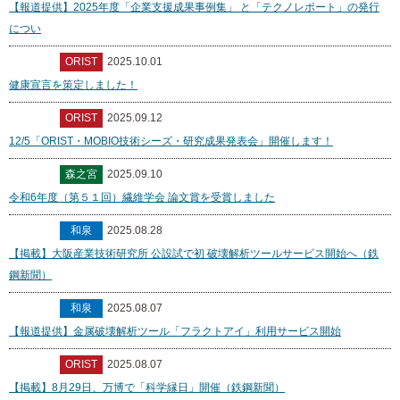
【報道提供】2025年度「企業支援成果事例集」 と「テクノレポート」の発行
につい
ORIST
2025.10.01
健康宣言を策定しました！
ORIST
2025.09.12
12/5「ORIST・MOBIO技術シーズ・研究成果発表会」開催します！
森之宮
2025.09.10
令和6年度（第５１回）繊維学会 論文賞を受賞しました
和泉
2025.08.28
【掲載】大阪産業技術研究所 公設試で初 破壊解析ツールサービス開始へ（鉄
鋼新聞）
和泉
2025.08.07
【報道提供】金属破壊解析ツール「フラクトアイ」利用サービス開始
ORIST
2025.08.07
【掲載】8月29日、万博で「科学縁日」開催（鉄鋼新聞）