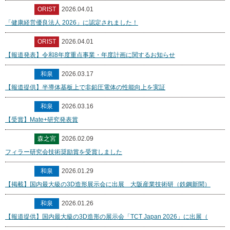
ORIST
2026.04.01
「健康経営優良法人 2026」に認定されました！
ORIST
2026.04.01
【報道発表】令和8年度重点事業・年度計画に関するお知らせ
和泉
2026.03.17
【報道提供】半導体基板上で非鉛圧電体の性能向上を実証
和泉
2026.03.16
【受賞】Mate+研究発表賞
森之宮
2026.02.09
フィラー研究会技術奨励賞を受賞しました
和泉
2026.01.29
【掲載】国内最大級の3D造形展示会に出展 大阪産業技術研（鉄鋼新聞）
和泉
2026.01.26
【報道提供】国内最大級の3D造形の展示会「TCT Japan 2026」に出展（