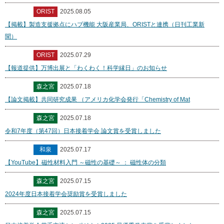
ORIST
2025.08.05
【掲載】製造支援拠点にハブ機能 大阪産業局、ORISTと連携（日刊工業新
聞）
ORIST
2025.07.29
【報道提供】万博出展と「わくわく！科学縁日」のお知らせ
森之宮
2025.07.18
【論文掲載】共同研究成果 （アメリカ化学会発行「Chemistry of Mat
森之宮
2025.07.18
令和7年度（第47回）日本接着学会 論文賞を受賞しました
和泉
2025.07.17
【YouTube】磁性材料入門 ～磁性の基礎～ ： 磁性体の分類
森之宮
2025.07.15
2024年度日本接着学会奨励賞を受賞しました
森之宮
2025.07.15