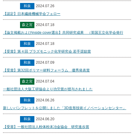
和泉
2024.07.26
【認定】日本繊維機械学会フェロー
森之宮
2024.07.18
【論文掲載およびinside cover選出】共同研究成果 （英国王立化学会発行
和泉
2024.07.18
【受賞】第４回 プラズモニック化学研究会 若手奨励賞
和泉
2024.07.09
【受賞】第32回ポリマー材料フォーラム 優秀発表賞
森之宮
2024.07.04
一般社団法人大阪工研協会より功労賞が授与されました
和泉
2024.06.26
新しいパンフレットを公開しました「3D造形技術イノベーションセンター」
和泉
2024.06.20
【受賞】一般社団法人粉体粉末冶金協会 研究進歩賞