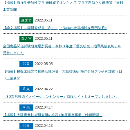
【掲載】海洋生分解性プラ 光触媒でオンとオフ プラ問題新たな解決策（日刊
工業新聞
森之宮
2022.05.11
【論文掲載】共同研究成果（Springer Nature社電極触媒専門誌 Ele
森之宮
2022.05.11
全国食品関係試験研究場所長会 令和３年度「優良研究・指導業績表彰」を
受賞しました
和泉
2022.05.05
【掲載】模擬太陽光で抗菌活性評価 大阪技術研 海洋分解プラ研究加速（日
刊工業新聞
和泉
2022.04.22
「3D造形技術イノベーションセンター」特設サイトをオープンしました。
和泉
2022.04.14
【掲載】大阪産業技術研究所の令和4年度重点事業（鉄鋼新聞）
和泉
2022.04.13