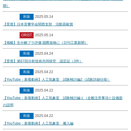
聞）
和泉
2025.05.14
【受賞】日本音響学会関西支部 活動貢献賞
ORIST
2025.05.14
【掲載】生分解プラ評価 国際規格に（日刊工業新聞）
和泉
2025.04.24
【受賞】第67回分析技術共同研究 認定証（3件）
和泉
2025.04.22
【YouTube：新着動画】人工気象室 試験検討編2（試験詳細仕様）
和泉
2025.04.22
【YouTube：新着動画】人工気象室 試験検討編１（全般注意事項と設備面
の説明
和泉
2025.04.22
【YouTube：新着動画】人工気象室 搬入編