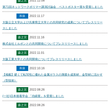
森之宮
2022.12.08
第71回ネットワークポリマー講演討論会 ベストポスター賞を受賞しました
和泉
2022.11.17
大阪公立大学および兵庫県立大学との共同研究の成果についてプレスリリー
スしました
森之宮
2022.11.16
株式会社ミルボンとの共同開発についてプレスリリースしました
森之宮
2022.11.01
大阪工業大学との共同開発についてプレスリリースしました
和泉
2022.10.16
【掲載】硬くて転写性に優れた金属ガラスの薄膜を成形材、金型材に活かす
（型技術）
森之宮
2022.08.26
(一社)日本接着学会 「功績賞」を受賞しました
森之宮
2022.08.26