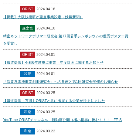
ORIST
2024.04.18
【掲載】大阪技術研が重点事業設定（鉄鋼新聞）
森之宮
2024.04.10
精密ネットワークポリマー研究会 第17回若手シンポジウムの優秀ポスター賞
を受賞し
ORIST
2024.04.01
【報道提供】令和6年度重点事業・年度計画に関するお知らせ
和泉
2024.04.01
「硫黄系電池事業創出研究会」への参画と第1回研究会開催のお知らせ
ORIST
2024.03.25
【報道提供：万博】ORISTと共に出展する企業が決まりました
和泉
2024.03.25
YouTube ORISTチャンネル 新動画公開（極小世界に挑む！！！ FE-S
和泉
2024.03.22