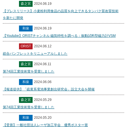
森之宮
2024.06.19
【プレスリリース】小麦粉利用食品の品質を向上できるタンパク質改質技術
を新たに開発
和泉
2024.06.19
【Youtube】ORISTチャンネル 磁気特性を調べる：振動試料型磁力計VSM
ORIST
2024.06.12
総合パンフレットをリニューアルしました
森之宮
2024.06.11
第74回工業技術賞を受賞しました
和泉
2024.06.06
【報道提供】「硫黄系電池事業創出研究会」設立大会を開催
森之宮
2024.05.29
第74回工業技術賞を受賞しました
和泉
2024.05.20
【受賞】一般社団法人レーザ加工学会 優秀ポスター賞