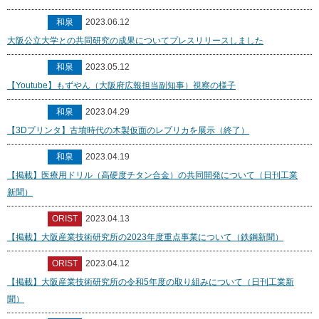
和泉
2023.06.12
大阪公立大学との共同研究の成果についてプレスリリースしました
和泉
2023.05.12
【Youtube】もずやん（大阪府広報担当副知事）視察の様子
和泉
2023.04.29
【3Dプリンタ】古墳時代の木製仮面のレプリカを展示（終了）
和泉
2023.04.19
【掲載】医療用ドリル（高硬度チタン合金）の共同開発について（日刊工業
新聞）
ORIST
2023.04.13
【掲載】大阪産業技術研究所の2023年度重点事業について（鉄鋼新聞）
ORIST
2023.04.12
【掲載】大阪産業技術研究所の令和5年度の取り組みについて（日刊工業新
聞）