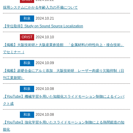
採用システムにかかる年齢入力の不備について
和泉
2024.10.21
【学位取得】Study on Sound Source Localization
ORIST
2024.10.10
【掲載】大阪技術研と大阪産業創造館 「金属材料の特性向上・接合技術」
でセミナー（
和泉
2024.10.09
【掲載】超硬合金にアルミ添加 大阪技術研 レーザー肉盛り欠陥抑制（日
刊工業新聞）
和泉
2024.10.08
【YouTube】機械学習を用いた知能化スライドモーション制御によるインパ
クト成
和泉
2024.10.08
【YouTube】強化学習を用いたスライドモーション制御による熱間鍛造の知
能化