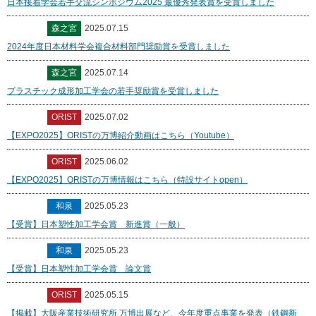
日本接着学会若手交流シンポジウム2025 最優秀発表賞を受賞しました
森之宮
2025.07.15
2024年度日本材料学会複合材料部門奨励賞を受賞しました
森之宮
2025.07.14
プラスチック成形加工学会の若手奨励賞を受賞しました
ORIST
2025.07.02
【EXPO2025】ORISTの万博紹介動画はこちら（Youtube）
ORIST
2025.06.02
【EXPO2025】ORISTの万博情報はこちら（特設サイトopen）
和泉
2025.05.23
【受賞】日本塑性加工学会賞 新進賞（一般）
和泉
2025.05.23
【受賞】日本塑性加工学会賞 論文賞
ORIST
2025.05.15
【掲載】大阪産業技術研究所 万博出展など、今年度重点事業を発表（鉄鋼新