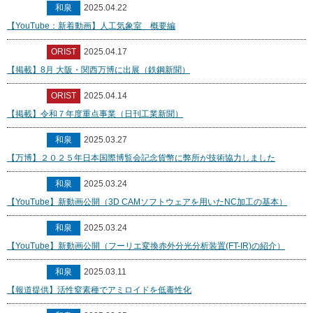
和泉
2025.04.22
【YouTube：新着動画】人工気象室 概要編
ORIST
2025.04.17
【掲載】8月 大阪・関西万博に出展（鉄鋼新聞）
ORIST
2025.04.14
【掲載】令和７年度重点事業（日刊工業新聞）
和泉
2025.03.27
【万博】２０２５年日本国際博覧会記念貨幣に弊所が技術協力しました
和泉
2025.03.24
【YouTube】新動画公開（3D CAMソフトウェアを用いたNC加工の基本）
和泉
2025.03.24
【YouTube】新動画公開（フーリエ変換赤外分光分析装置(FT-IR)の紹介）
和泉
2025.03.11
【報道提供】活性窒素種でアミロイドを低毒性化