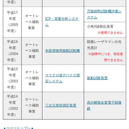
年度）
万能材料試験機評価シ
平成17
オートレ
ステム
年度
ICP－質量分析システ
ース補助
（2005
ム
小角X線散乱装置
事業
年度）
※使用できません
平成16
顕微レーザラマン分光
オートレ
年度
光度計
ース補助
包装貨物用振動試験機
（2004
※故障中につき、現在使
事業
年度）
用できません
平成15
オートレ
年度
マイクロ波デバイス測
ース補助
振動試験装置
（2003
定システム
事業
年度）
平成14
オートレ
年度
高分解能走査電子顕微
ース補助
三次元形状測定装置
（2002
鏡
事業
年度）
▲ページトップへ▲