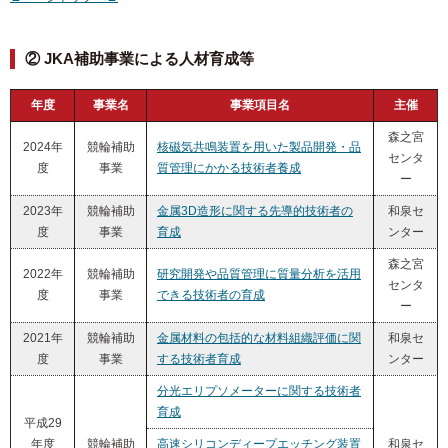
② JKA補助事業による人材育成等
年度
事業名
事業項目名
主催
森之宮
2024年
競輪補助
核磁気共鳴装置を用いた製品開発・品
センタ
度
事業
質管理にかかる技術者養成
ー
2023年
競輪補助
金属3D造形に関する先導的技術者の
和泉セ
度
事業
育成
ンター
森之宮
2022年
競輪補助
研究開発や品質管理に質量分析を活用
センタ
度
事業
できる技術者の育成
ー
2021年
競輪補助
金属材料の包括的な材料組織評価に関
和泉セ
度
事業
する技術者育成
ンター
分光エリプソメーターに関する技術者
育成
平成29
年度
競輪補助
高速シリコンディープエッチング装置
和泉セ