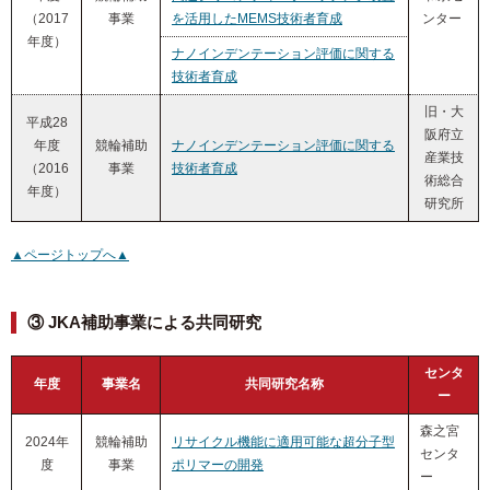
（2017
事業
を活用したMEMS技術者育成
ンター
年度）
ナノインデンテーション評価に関する
技術者育成
旧・大
平成28
阪府立
年度
競輪補助
ナノインデンテーション評価に関する
産業技
（2016
事業
技術者育成
術総合
年度）
研究所
▲ページトップへ▲
③ JKA補助事業による共同研究
センタ
年度
事業名
共同研究名称
ー
森之宮
2024年
競輪補助
リサイクル機能に適用可能な超分子型
センタ
度
事業
ポリマーの開発
ー