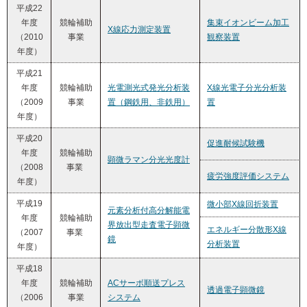
平成22
年度
競輪補助
集束イオンビーム加工
X線応力測定装置
（2010
事業
観察装置
年度）
平成21
年度
競輪補助
光電測光式発光分析装
X線光電子分光分析装
（2009
事業
置（鋼鉄用、非鉄用）
置
年度）
平成20
促進耐候試験機
年度
競輪補助
顕微ラマン分光光度計
（2008
事業
疲労強度評価システム
年度）
平成19
微小部X線回折装置
元素分析付高分解能電
年度
競輪補助
界放出型走査電子顕微
エネルギー分散形X線
（2007
事業
鏡
分析装置
年度）
平成18
年度
競輪補助
ACサーボ順送プレス
透過電子顕微鏡
（2006
事業
システム