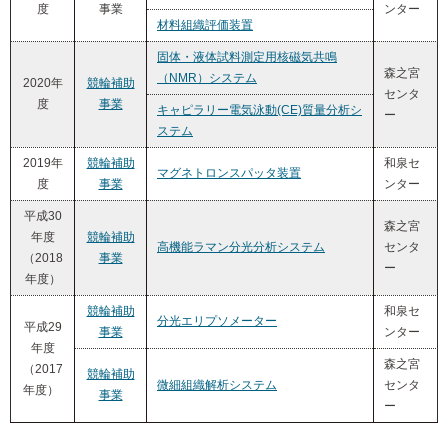
度
事業
ンター
材料組織評価装置
固体・液体試料測定用核磁気共鳴
森之宮
（NMR）システム
2020年
競輪補助
センタ
度
事業
キャピラリー電気泳動(CE)質量分析シ
ー
ステム
2019年
競輪補助
和泉セ
マグネトロンスパッタ装置
度
事業
ンター
平成30
森之宮
年度
競輪補助
高機能ラマン分光分析システム
センタ
（2018
事業
ー
年度）
競輪補助
和泉セ
分光エリプソメーター
平成29
事業
ンター
年度
森之宮
（2017
競輪補助
微細組織解析システム
センタ
年度）
事業
ー