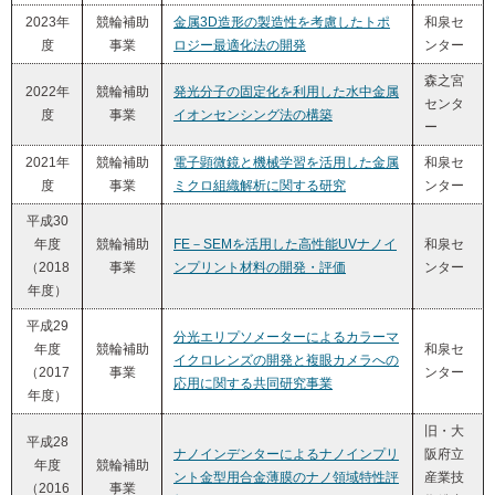
2023年
競輪補助
金属3D造形の製造性を考慮したトポ
和泉セ
度
事業
ロジー最適化法の開発
ンター
森之宮
2022年
競輪補助
発光分子の固定化を利用した水中金属
センタ
度
事業
イオンセンシング法の構築
ー
2021年
競輪補助
電⼦顕微鏡と機械学習を活⽤した⾦属
和泉セ
度
事業
ミクロ組織解析に関する研究
ンター
平成30
年度
競輪補助
FE－SEMを活用した高性能UVナノイ
和泉セ
（2018
事業
ンプリント材料の開発・評価
ンター
年度）
平成29
分光エリプソメーターによるカラーマ
年度
競輪補助
和泉セ
イクロレンズの開発と複眼カメラへの
（2017
事業
ンター
応用に関する共同研究事業
年度）
旧・大
平成28
ナノインデンターによるナノインプリ
阪府立
年度
競輪補助
ント金型用合金薄膜のナノ領域特性評
産業技
（2016
事業