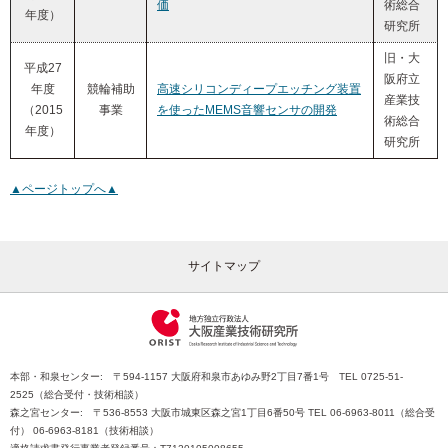
価
術総合
年度）
研究所
旧・大
平成27
阪府立
年度
競輪補助
高速シリコンディープエッチング装置
産業技
（2015
事業
を使ったMEMS音響センサの開発
術総合
年度）
研究所
▲ページトップへ▲
サイトマップ
本部・和泉センター: 〒594-1157 大阪府和泉市あゆみ野2丁目7番1号 TEL 0725-51-
2525（総合受付・技術相談）
森之宮センター: 〒536-8553 大阪市城東区森之宮1丁目6番50号 TEL 06-6963-8011（総合受
付） 06-6963-8181（技術相談）