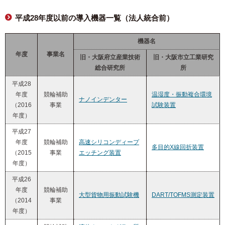
平成28年度以前の導入機器一覧（法人統合前）
機器名
年度
事業名
旧・大阪府立産業技術
旧・大阪市立工業研究
総合研究所
所
平成28
年度
競輪補助
温湿度・振動複合環境
ナノインデンター
（2016
事業
試験装置
年度）
平成27
年度
競輪補助
高速シリコンディープ
多目的X線回折装置
（2015
事業
エッチング装置
年度）
平成26
年度
競輪補助
大型貨物用振動試験機
DART/TOFMS測定装置
（2014
事業
年度）