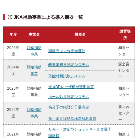
① JKA補助事業による導入機器一覧
設置場
年度
事業名
機器名
所
2025年
競輪補助
和泉セ
顕微ラマン分光光度計
度
事業
ンター
森之宮
酸素消費量測定システム
2024年
競輪補助
センタ
度
事業
万能材料試験システム
ー
金属3Dレーザ積層造形装置
2023年
競輪補助
和泉セ
度
事業
ンター
ホール効果測定システム
森之宮
高分子の絶対分子量測定
2022年
競輪補助
センタ
度
事業
微小部Ｘ線結晶構造解析装置
ー
リモート対応型ショットキー走査電子
2021年
競輪補助
和泉セ
顕微鏡