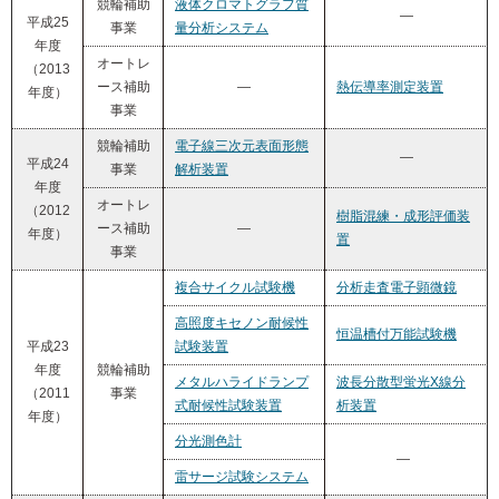
競輪補助
液体クロマトグラフ質
―
平成25
事業
量分析システム
年度
オートレ
（2013
ース補助
―
熱伝導率測定装置
年度）
事業
競輪補助
電子線三次元表面形態
―
平成24
事業
解析装置
年度
オートレ
（2012
樹脂混練・成形評価装
ース補助
―
年度）
置
事業
複合サイクル試験機
分析走査電子顕微鏡
高照度キセノン耐候性
恒温槽付万能試験機
平成23
試験装置
年度
競輪補助
メタルハライドランプ
波長分散型蛍光X線分
（2011
事業
式耐候性試験装置
析装置
年度）
分光測色計
―
雷サージ試験システム