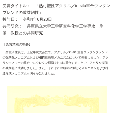
受賞タイトル： 「熱可塑性アクリル／in-situ重合ウレタン
ブレンドの破壊靭性」
授与日： 令和4年6月23日
共同研究： 兵庫県立大学工学研究科化学工学専攻 岸
肇 教授との共同研究
【受賞業績の概要】
桑城研究員は、上記年次大会にて、アクリル／in-situ重合ウレタンブレンド
の強靭化メカニズムおよび相構造発現メカニズムについて発表しました。アク
リルモノマーの重合中にウレタン樹脂をin-situ重合することで、アクリル樹脂
の強靭化に成功しました。また、それぞれの組成の強靭化メカニズムおよび構
造形成メカニズムも明らかにしました。