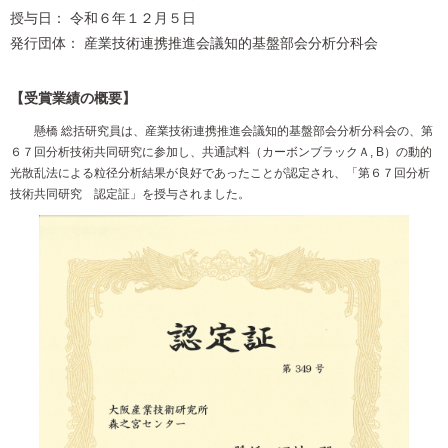
授与日： 令和６年１２月５日
発行団体： 産業技術連携推進会議知的基盤部会分析分科会
【受賞業績の概要】
懸橋 総括研究員は、産業技術連携推進会議知的基盤部会分析分科会の、第
６７回分析技術共同研究に参加し、共通試料（カーボンブラックＡ, B）の動的
光散乱法による粒径分析結果が良好であったことが認定され、「第６７回分析
技術共同研究 認定証」を授与されました。