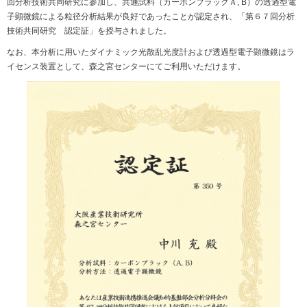
回分析技術共同研究に参加し、共通試料（カーボンブラックＡ, B）の透過型電
子顕微鏡による粒径分析結果が良好であったことが認定され、「第６７回分析
技術共同研究 認定証」を授与されました。
なお、本分析に用いたダイナミック光散乱光度計および透過型電子顕微鏡はラ
イセンス装置として、森之宮センターにてご利用いただけます。