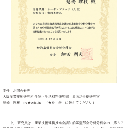
本件 お問合せ先
大阪産業技術研究所 生物・生活材料研究部 界面活性剤研究室
懸橋 理枝 rie★orist.jp （★を「@」に替えてください）
中川 研究員は、産業技術連携推進会議知的基盤部会分析分科会の、第６７