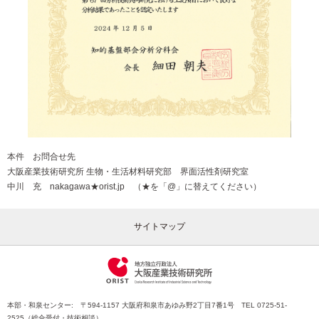
本件 お問合せ先
大阪産業技術研究所 生物・生活材料研究部 界面活性剤研究室
中川 充 nakagawa★orist.jp （★を「@」に替えてください）
サイトマップ
本部・和泉センター: 〒594-1157 大阪府和泉市あゆみ野2丁目7番1号 TEL 0725-51-
2525（総合受付・技術相談）