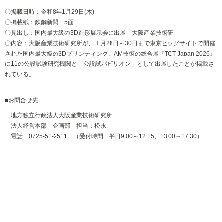
〇掲載日時：令和8年1月29日(木)
〇掲載紙：鉄鋼新聞 5面
〇見出し：国内最大級の3D造形展示会に出展 大阪産業技術研
〇内容：大阪産業技術研究所が、１月28日～30日まで東京ビッグサイトで開催
された国内最大級の3Dプリンティング、AM技術の総合展『TCT Japan 2026』
に11の公設試験研究機関と「公設試パビリオン」として出展したことが掲載さ
れている。
■お問合せ先
地方独立行政法人大阪産業技術研究所
法人経営本部 企画部 担当：松永
電話 0725-51-2511 （受付時間 平日9:00～12:15、13:00～17:30）