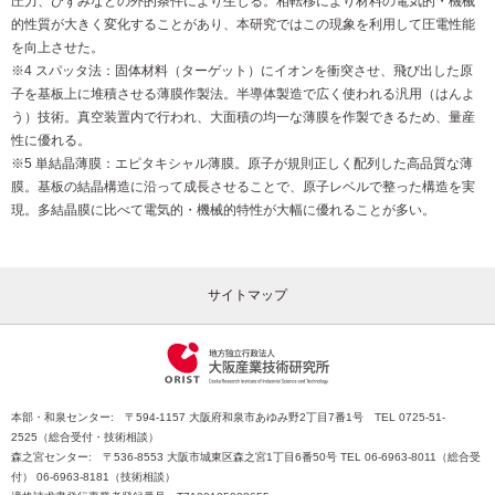
圧力、ひずみなどの外的条件により生じる。相転移により材料の電気的・機械
的性質が大きく変化することがあり、本研究ではこの現象を利用して圧電性能
を向上させた。
※4 スパッタ法：固体材料（ターゲット）にイオンを衝突させ、飛び出した原
子を基板上に堆積させる薄膜作製法。半導体製造で広く使われる汎用（はんよ
う）技術。真空装置内で行われ、大面積の均一な薄膜を作製できるため、量産
性に優れる。
※5 単結晶薄膜：エピタキシャル薄膜。原子が規則正しく配列した高品質な薄
膜。基板の結晶構造に沿って成長させることで、原子レベルで整った構造を実
現。多結晶膜に比べて電気的・機械的特性が大幅に優れることが多い。
サイトマップ
本部・和泉センター: 〒594-1157 大阪府和泉市あゆみ野2丁目7番1号 TEL 0725-51-
2525（総合受付・技術相談）
森之宮センター: 〒536-8553 大阪市城東区森之宮1丁目6番50号 TEL 06-6963-8011（総合受
付） 06-6963-8181（技術相談）