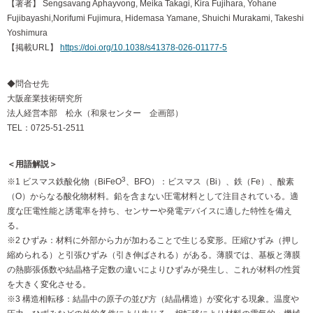
【著者】 Sengsavang Aphayvong, Meika Takagi, Kira Fujihara, Yohane
Fujibayashi,Norifumi Fujimura, Hidemasa Yamane, Shuichi Murakami, Takeshi
Yoshimura
【掲載URL】
https://doi.org/10.1038/s41378-026-01177-5
◆問合せ先
大阪産業技術研究所
法人経営本部 松永（和泉センター 企画部）
TEL：0725-51-2511
＜用語解説＞
3
※1 ビスマス鉄酸化物（BiFeO
、BFO）：ビスマス（Bi）、鉄（Fe）、酸素
（O）からなる酸化物材料。鉛を含まない圧電材料として注目されている。適
度な圧電性能と誘電率を持ち、センサーや発電デバイスに適した特性を備え
る。
※2 ひずみ：材料に外部から力が加わることで生じる変形。圧縮ひずみ（押し
縮められる）と引張ひずみ（引き伸ばされる）がある。薄膜では、基板と薄膜
の熱膨張係数や結晶格子定数の違いによりひずみが発生し、これが材料の性質
を大きく変化させる。
※3 構造相転移：結晶中の原子の並び方（結晶構造）が変化する現象。温度や