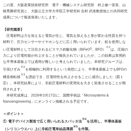
この度、大阪産業技術研究所 電子・機械システム研究部 村上修一室長、山
根秀勝研究員と、大阪公立大学大学院工学研究科 吉村 武准教授他との共同研究
成果について報道発表いたします。
【研究概要】
圧電材料は力を加えると電気が生じ、電気を加えると形が変わる性質を持つ
材料で、圧力センサーやイヤホンなどに広く用いられています。鉛を使用しな
※
1
3
い圧電材料として注目されるビスマス鉄酸化物（BiFeO
、BFO）
は、圧縮の
力により圧電性能が向上することが報告されていましたが、この効果は実用的
な半導体基板上では適用が難しいと考えられていました。本研究グループは、
※
2
引張ひずみ
を積極的に利用するという発想により、半導体基板上でもBFOの
※
3
構造相転移
を誘起でき、圧電特性を向上させることに成功しました（図１
②）。本研究結果により、非鉛圧電材料の実用化を大きく前進させることが期
待されます。
本研究成果は、2026年3月17日に、国際学術誌「Microsystems &
Nanoengineering」にオンライン掲載される予定です。
＜ポイント＞
※
4
① 電子デバイス製造で広く用いられるスパッタ法
を活用し、半導体基板
※
5
（シリコンウエハ）上に非鉛圧電単結晶薄膜
を作製。