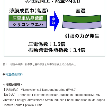
図１：研究の概要：効率的な材料探索と半導体基板上での性能向上
◆
報道提供資料
＜掲載誌情報＞
【発表雑誌】 Microsystems & Nanoengineering (IF=9.9)
【論文名】 Enhanced Electromechanical Coupling in Piezoelectric MEMS
Vibration Energy Harvesters via Strain-induced Phase Transition in Mn-doped
Bismuth Ferrite Epitaxial Films