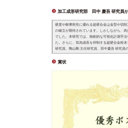
加工成形研究部 田中 慶吾 研究
硬度や耐摩耗性に優れる超硬合金は金型や切削
の確立が期待されています。しかしながら、肉
でした。本研究では、独創的な可視化計測手法
た。さらに、気泡成長を抑制する超硬合金粉末
研究員、陶山剛 主任研究員、田中慶吾 研究
賞状