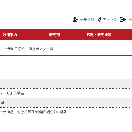
採用情報
アクセス
お
利用案内
研究部
広報・研究成果
 レーザ加工学会 優秀ポスター賞
レーザ加工学会
8日
ーザ肉盛における気孔欠陥低減粉末の開発