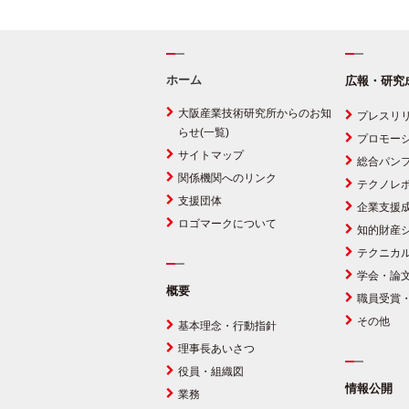
ホーム
広報・研究
大阪産業技術研究所からのお知
プレスリ
らせ(一覧)
プロモー
サイトマップ
総合パン
関係機関へのリンク
テクノレ
支援団体
企業支援
ロゴマークについて
知的財産
テクニカ
学会・論
概要
職員受賞
その他
基本理念・行動指針
理事長あいさつ
役員・組織図
情報公開
業務