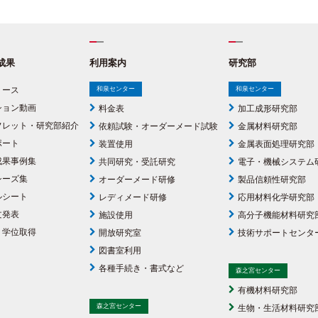
成果
利用案内
研究部
リース
和泉センター
和泉センター
ション動画
料金表
加工成形研究部
フレット・研究部紹介
依頼試験・オーダーメード試験
金属材料研究部
ポート
装置使用
金属表面処理研究部
成果事例集
共同研究・受託研究
電子・機械システム
シーズ集
オーダーメード研修
製品信頼性研究部
ルシート
レディメード研修
応用材料化学研究部
文発表
施設使用
高分子機能材料研究
・学位取得
開放研究室
技術サポートセンタ
図書室利用
各種手続き・書式など
森之宮センター
有機材料研究部
森之宮センター
生物・生活材料研究