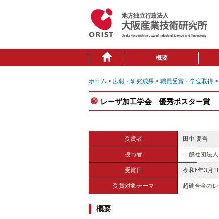
概要
ホーム
>
広報・研究成果
>
職員受賞・学位取得
>
レーザ加工学会 優秀ポスター賞
受賞者
田中 慶吾
授与者
一般社団法人
受賞日
令和6年3月1
受賞対象テーマ
超硬合金のレ
概要