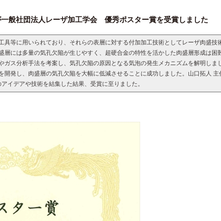
員が一般社団法人レーザ加工学会 優秀ポスター賞を受賞しました
工具等に用いられており、それらの表層に対する付加加工技術としてレーザ肉盛技
盛層には多量の気孔欠陥が生じやすく、超硬合金の特性を活かした肉盛層形成は困
やガス分析手法を考案し、気孔欠陥の原因となる気泡の発生メカニズムを解明しま
を開発し、肉盛層の気孔欠陥を大幅に低減させることに成功しました。山口拓人 主
員のアイデアや技術を結集した結果、受賞に至りました。