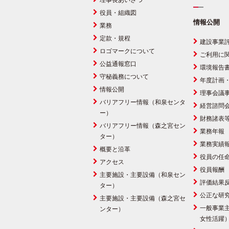
理事長あいさつ
役員・組織図
情報公開
業務
定款・規程
建設事業
ロゴマークについて
ご利用に
公益通報窓口
環境報告
守秘義務について
年度計画
情報公開
理事会議
バリアフリー情報（和泉センタ
経営諮問
ー）
財務諸表
バリアフリー情報（森之宮セン
業務年報
ター）
業務実績
概要と沿革
役員の任
アクセス
役員報酬
主要施設・主要設備（和泉セン
評価結果
ター）
公正な研
主要施設・主要設備（森之宮セ
一般事業
ンター）
女性活躍