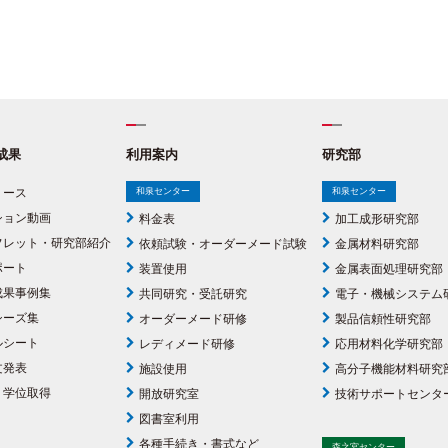
成果
利用案内
研究部
リース
和泉センター
和泉センター
ション動画
料金表
加工成形研究部
フレット・研究部紹介
依頼試験・オーダーメード試験
金属材料研究部
ポート
装置使用
金属表面処理研究部
成果事例集
共同研究・受託研究
電子・機械システム
シーズ集
オーダーメード研修
製品信頼性研究部
ルシート
レディメード研修
応用材料化学研究部
文発表
施設使用
高分子機能材料研究
・学位取得
開放研究室
技術サポートセンタ
図書室利用
各種手続き・書式など
森之宮センター