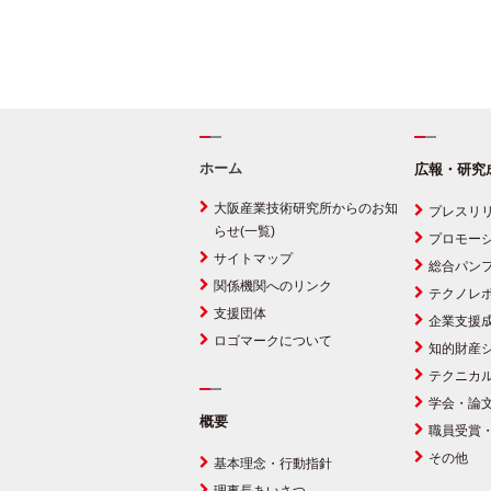
ホーム
広報・研究
大阪産業技術研究所からのお知
プレスリ
らせ(一覧)
プロモー
サイトマップ
総合パン
関係機関へのリンク
テクノレ
支援団体
企業支援
ロゴマークについて
知的財産
テクニカ
学会・論
概要
職員受賞
その他
基本理念・行動指針