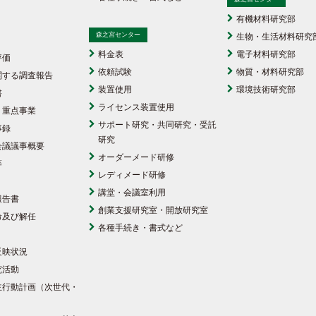
有機材料研究部
森之宮センター
生物・生活材料研究
料金表
電子材料研究部
評価
依頼試験
物質・材料研究部
関する調査報告
装置使用
環境技術研究部
書
ライセンス装置使用
・重点事業
サポート研究・共同研究・受託
事録
研究
会議議事概要
オーダーメード研修
等
レディメード研修
講堂・会議室利用
報告書
創業支援研究室・開放研究室
命及び解任
各種手続き・書式など
反映状況
究活動
主行動計画（次世代・
）