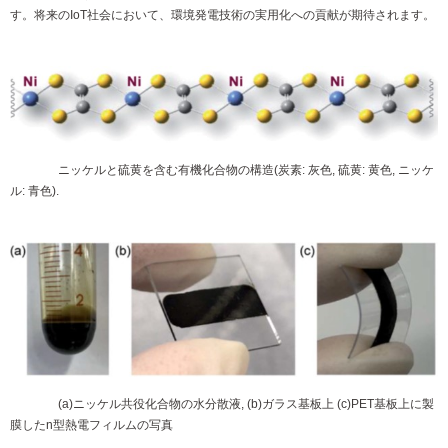
す。将来のIoT社会において、環境発電技術の実用化への貢献が期待されます。
ニッケルと硫黄を含む有機化合物の構造(炭素: 灰色, 硫黄: 黄色, ニッケ
ル: 青色).
(a)ニッケル共役化合物の水分散液, (b)ガラス基板上 (c)PET基板上に製
膜したn型熱電フィルムの写真