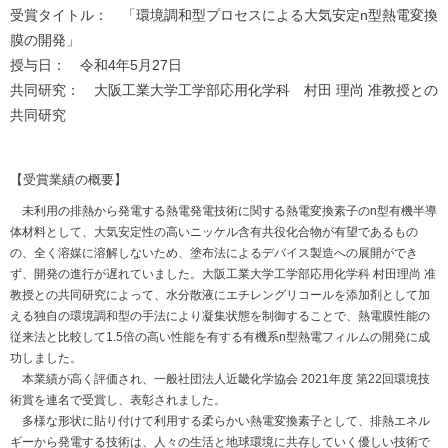
受賞タイトル： 「環境調和型プロセスによる大気安定n型熱電変換
膜の開発」
授与日： 令和4年5月27日
共同研究： 大阪工業大学工学部応用化学科 村田 理尚 准教授との
共同研究
【受賞業績の概要】
未利用の排熱から発電する熱電発電技術に関する熱電変換素子のn型有機半導
体材料として、大気安定性の高いニッケル含有共役化合物が有望であるもの
の、全く溶媒に溶解しないため、塗布法によるデバイス製造への展開ができ
ず、開発の進行が遅れていました。大阪工業大学工学部応用化学科 村田理尚 准
教授との共同研究によって、水分散液にエチレングリコールを添加剤として加
える独自の環境調和型の手法により凝集状態を制御することで、熱電膜性能の
従来法と比較して1.5倍の高い性能を有する有機系n型熱電フィルムの開発に成
功しました。
本業績が高く評価され、一般社団法人近畿化学協会 2021年度 第22回環境技
術賞を連名で受賞し、表彰されました。
多様な形状に貼り付けて利用する柔らかい熱電変換素子として、排熱エネル
ギーから発電する技術は、人々の生活と地球環境に共存していく優しい技術で