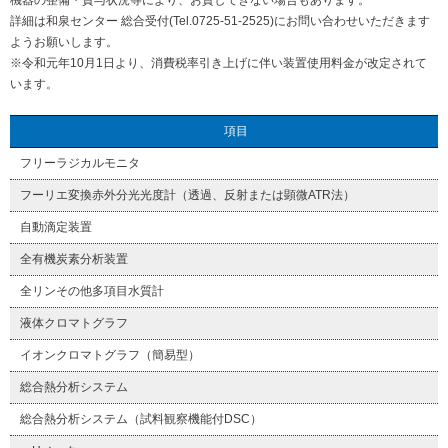
機器の整備・貸与状況等により、お貸しできない場合もあります。
詳細は和泉センター 総合受付(Tel.0725-51-2525)にお問い合わせいただきます
ようお願いします。
※令和元年10月1日より、消費税率引き上げに伴い装置使用料金が改定されて
います。
項目
フリーラジカルモニタ
フーリエ変換赤外分光光度計（透過、反射または顕微ATR法）
自動滴定装置
全有機炭素分析装置
全リンその他多項目水質計
液体クロマトグラフ
イオンクロマトグラフ（簡易型）
総合熱分析システム
総合熱分析システム（試料観察機能付DSC）