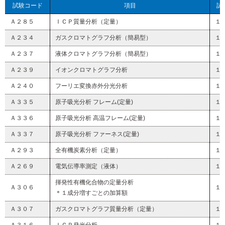
試験コード
項目
試
Ａ２８５
ＩＣＰ質量分析（定量）
１
Ａ２３４
ガスクロマトグラフ分析（簡易型）
１
Ａ２３７
液体クロマトグラフ分析（簡易型）
１
Ａ２３９
イオンクロマトグラフ分析
１
Ａ２４０
フーリエ変換赤外分光分析
１
Ａ３３５
原⼦吸光分析 フレーム(定量)
１
Ａ３３６
原⼦吸光分析 ⾼温フレーム(定量)
１
Ａ３３７
原⼦吸光分析 ファーネス(定量)
１
Ａ２９３
全有機炭素分析（定量）
１
Ａ２６９
電気伝導率測定（液体）
１
揮発性有機化合物の定量分析
Ａ３０６
１
＊１成分増すごとの加算額
Ａ３０７
ガスクロマトグラフ質量分析（定量）
１