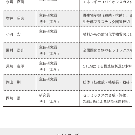
永嶋
良薦
エネルギー（バイオマスガス化
主任研究員
微生物制御（殺菌・抗菌）、遺
増井 昭彦
博士（工学）
生分解プラスチック関連技術
主任研究員
小河 宏
材料からの放散化学物質および
主任研究員
園村 浩介
金属間化合物やセラミックス材
博士（工学）
主任研究員
尾崎 友厚
STEMによる構造解析及び材料
博士（工学）
主任研究員
陶山 剛
粉体（核生成・核成長・粉砕・
研究員
セラミックスの合成・評価、
岡崎 湧一
博士（工学）
X線回折による結晶構造解析、