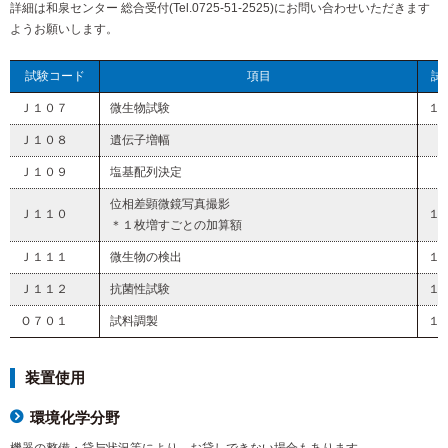
詳細は和泉センター 総合受付(Tel.0725-51-2525)にお問い合わせいただきます
ようお願いします。
試験コード
項目
試
Ｊ１０７
微生物試験
１
Ｊ１０８
遺伝子増幅
Ｊ１０９
塩基配列決定
位相差顕微鏡写真撮影
Ｊ１１０
１
＊１枚増すごとの加算額
Ｊ１１１
微生物の検出
１
Ｊ１１２
抗菌性試験
１
Ｏ７０１
試料調製
１
装置使用
環境化学分野