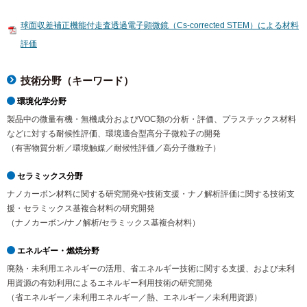
球面収差補正機能付走査透過電子顕微鏡（Cs-corrected STEM）による材料
評価
技術分野（キーワード）
環境化学分野
製品中の微量有機・無機成分およびVOC類の分析・評価、プラスチックス材料
などに対する耐候性評価、環境適合型高分子微粒子の開発
（有害物質分析／環境触媒／耐候性評価／高分子微粒子）
セラミックス分野
ナノカーボン材料に関する研究開発や技術支援・ナノ解析評価に関する技術支
援・セラミックス基複合材料の研究開発
（ナノカーボン/ナノ解析/セラミックス基複合材料）
エネルギー・燃焼分野
廃熱・未利用エネルギーの活用、省エネルギー技術に関する支援、および未利
用資源の有効利用によるエネルギー利用技術の研究開発
（省エネルギー／未利用エネルギー／熱、エネルギー／未利用資源）