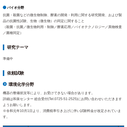
バイオ分野
抗菌・殺菌などの微生物制御、酵素の開発・利用に関する研究開発、および製
品の抗菌性試験、生物（微生物）の同定に関すること
（殺菌・抗菌／微生物利用・制御／酵素応用／バイオテクノロジー／異物検査
／菌種同定）
研究テーマ
準備中
依頼試験
環境化学分野
機器の整備状況等により、お受けできない場合があります。
詳細は和泉センター 総合受付(Tel.0725-51-2525)にお問い合わせいただきます
ようお願いします。
※令和元年10月1日より、消費税率引き上げに伴い試験料金が改定されていま
す。