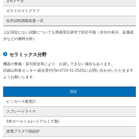
ｐHメータ
ガスクロマトグラフ
化学試料調製装置一式
上記項目にない試験についても簡易受託研究で対応可能（水分や灰分、金属成
分などの燃料分析）
セラミックス分野
機器の整備・貸与状況等により、お貸しできない場合もあります。
詳細は和泉センター 総合受付(Tel.0725-51-2525)にお問い合わせいただきます
ようお願いします。
項目
ビッカース硬度計
スプレードライヤ
3本ロールミル(ハイアルミナ製)
放電プラズマ焼結炉