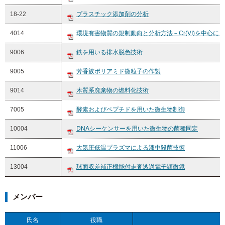
18-22
プラスチック添加剤の分析
4014
環境有害物質の規制動向と分析方法－Cr(VI)を中心に－
9006
鉄を用いる排水脱色技術
9005
芳香族ポリアミド微粒子の作製
9014
木質系廃棄物の燃料化技術
7005
酵素およびペプチドを用いた微生物制御
10004
DNAシーケンサーを用いた微生物の菌種同定
11006
大気圧低温プラズマによる液中殺菌技術
13004
球面収差補正機能付走査透過電子顕微鏡
メンバー
氏名
役職