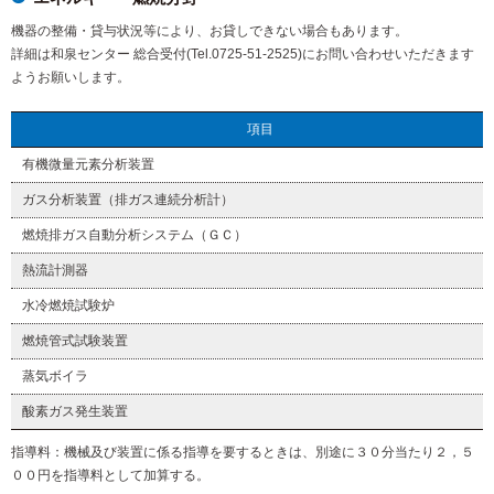
機器の整備・貸与状況等により、お貸しできない場合もあります。
詳細は和泉センター 総合受付(Tel.0725-51-2525)にお問い合わせいただきます
ようお願いします。
項目
有機微量元素分析装置
ガス分析装置（排ガス連続分析計）
燃焼排ガス自動分析システム（ＧＣ）
熱流計測器
水冷燃焼試験炉
燃焼管式試験装置
蒸気ボイラ
酸素ガス発生装置
指導料：機械及び装置に係る指導を要するときは、別途に３０分当たり２，５
００円を指導料として加算する。