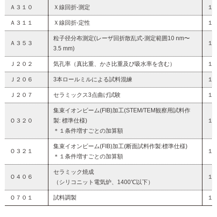
Ａ３１０
Ｘ線回折-測定
１
Ａ３１１
Ｘ線回折-定性
１
粒⼦径分布測定(レーザ回折散乱式-測定範囲10 nm〜
Ａ３５３
１
3.5 mm)
Ｊ２０２
気孔率（真比重、かさ比重及び吸水率を含む）
１
Ｊ２０６
3本ロールミルによる試料混練
１
Ｊ２０７
セラミックス3点曲げ試験
１
集束イオンビーム(FIB)加⼯(STEM/TEM観察⽤試料作
Ｏ３２０
製: 標準仕様)
１
＊１条件増すごとの加算額
集束イオンビーム(FIB)加⼯(
断⾯試料作製:標準仕様
)
Ｏ３２１
１
＊１条件増すごとの加算額
セラミック焼成
Ｏ４０６
１
（シリコニット電気炉、1400℃以下）
Ｏ７０１
試料調製
１