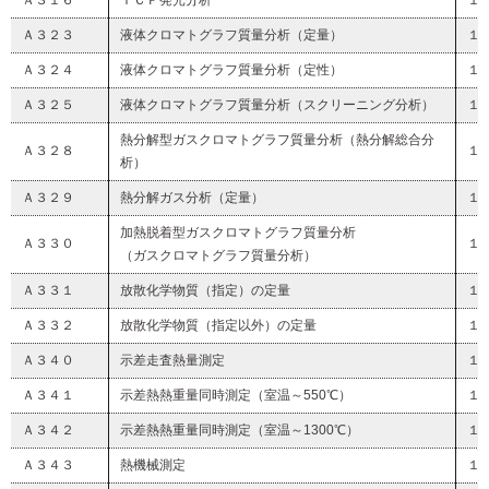
Ａ３１６
ＩＣＰ発光分析
１
Ａ３２３
液体クロマトグラフ質量分析（定量）
１
Ａ３２４
液体クロマトグラフ質量分析（定性）
１
Ａ３２５
液体クロマトグラフ質量分析（スクリーニング分析）
１
熱分解型ガスクロマトグラフ質量分析（熱分解総合分
Ａ３２８
１
析）
Ａ３２９
熱分解ガス分析（定量）
１
加熱脱着型ガスクロマトグラフ質量分析
Ａ３３０
１
（ガスクロマトグラフ質量分析）
Ａ３３１
放散化学物質（指定）の定量
１
Ａ３３２
放散化学物質（指定以外）の定量
１
Ａ３４０
示差走査熱量測定
１
Ａ３４１
示差熱熱重量同時測定（室温～550℃）
１
Ａ３４２
示差熱熱重量同時測定（室温～1300℃）
１
Ａ３４３
熱機械測定
１