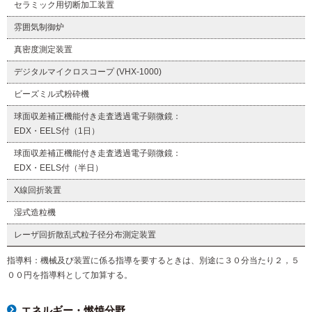
セラミック用切断加工装置
雰囲気制御炉
真密度測定装置
デジタルマイクロスコープ (VHX-1000)
ビーズミル式粉砕機
球面収差補正機能付き走査透過電子顕微鏡：
EDX・EELS付（1日）
球面収差補正機能付き走査透過電子顕微鏡：
EDX・EELS付（半日）
X線回折装置
湿式造粒機
レーザ回折散乱式粒⼦径分布測定装置
指導料：機械及び装置に係る指導を要するときは、別途に３０分当たり２，５
００円を指導料として加算する。
エネルギー・燃焼分野