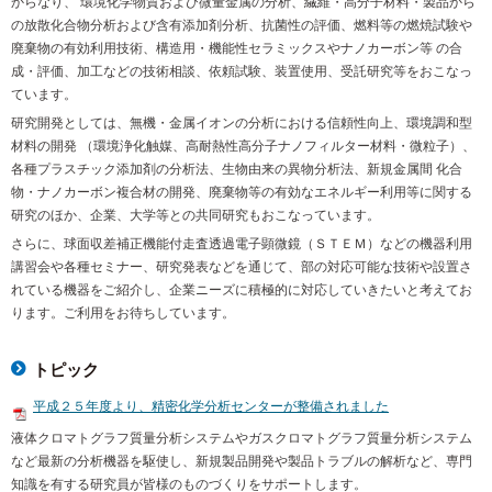
からなり、 環境化学物質および微量金属の分析、繊維・高分子材料・製品から
の放散化合物分析および含有添加剤分析、抗菌性の評価、燃料等の燃焼試験や
廃棄物の有効利用技術、構造用・機能性セラミックスやナノカーボン等 の合
成・評価、加工などの技術相談、依頼試験、装置使用、受託研究等をおこなっ
ています。
研究開発としては、無機・金属イオンの分析における信頼性向上、環境調和型
材料の開発 （環境浄化触媒、高耐熱性高分子ナノフィルター材料・微粒子）、
各種プラスチック添加剤の分析法、生物由来の異物分析法、新規金属間 化合
物・ナノカーボン複合材の開発、廃棄物等の有効なエネルギー利用等に関する
研究のほか、企業、大学等との共同研究もおこなっています。
さらに、球面収差補正機能付走査透過電子顕微鏡（ＳＴＥＭ）などの機器利用
講習会や各種セミナー、研究発表などを通じて、部の対応可能な技術や設置さ
れている機器をご紹介し、企業ニーズに積極的に対応していきたいと考えてお
ります。ご利用をお待ちしています。
トピック
平成２５年度より、精密化学分析センターが整備されました
液体クロマトグラフ質量分析システムやガスクロマトグラフ質量分析システム
など最新の分析機器を駆使し、新規製品開発や製品トラブルの解析など、専門
知識を有する研究員が皆様のものづくりをサポートします。