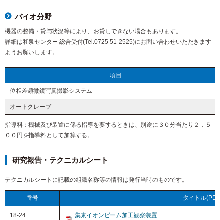
バイオ分野
機器の整備・貸与状況等により、お貸しできない場合もあります。
詳細は和泉センター 総合受付(Tel.0725-51-2525)にお問い合わせいただきます
ようお願いします。
項目
位相差顕微鏡写真撮影システム
オートクレーブ
指導料：機械及び装置に係る指導を要するときは、別途に３０分当たり２，５
００円を指導料として加算する。
研究報告・テクニカルシート
テクニカルシートに記載の組織名称等の情報は発行当時のものです。
番号
タイトル(PD
18-24
集束イオンビーム加工観察装置