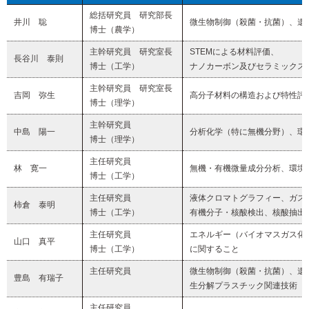
総括
研究員
研究部長
井川 聡
微生物制御（殺菌・抗菌）、遺
博士（農学）
主幹研究員
研究室長
STEMによる材料評価、
長谷川 泰則
博士（工学）
ナノカーボン及びセラミックス
主幹研究員
研究室長
吉岡 弥生
高分子材料の構造および特性評
博士（理学）
主幹
研究員
中島 陽一
分析化学（特に無機分野）、環
博士（理学）
主任研究員
林 寛一
無機・有機微量成分分析、環境
博士（工学）
主任研究員
液体クロマトグラフィー、ガス
柿倉 泰明
博士（工学）
有機分子・核酸検出、核酸抽出
主任研究員
エネルギー（バイオマスガス化
山口 真平
博士（工学）
に関すること
主任研究員
微生物制御（殺菌・抗菌）、遺
豊島 有瑞子
生分解プラスチック関連技術
主任研究員