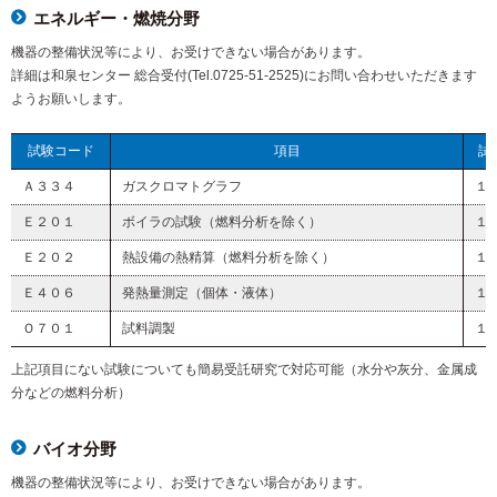
エネルギー・燃焼分野
機器の整備状況等により、お受けできない場合があります。
詳細は和泉センター 総合受付(Tel.0725-51-2525)にお問い合わせいただきます
ようお願いします。
試験コード
項目
試
Ａ３３４
ガスクロマトグラフ
１
Ｅ２０１
ボイラの試験（燃料分析を除く）
１
Ｅ２０２
熱設備の熱精算（燃料分析を除く）
１
Ｅ４０６
発熱量測定（個体・液体）
１
Ｏ７０１
試料調製
１
上記項目にない試験についても簡易受託研究で対応可能（水分や灰分、金属成
分などの燃料分析）
バイオ分野
機器の整備状況等により、お受けできない場合があります。