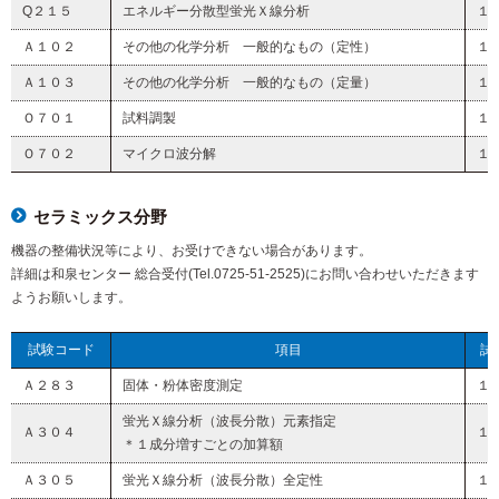
Q２１５
エネルギー分散型蛍光Ｘ線分析
１
Ａ１０２
その他の化学分析 一般的なもの（定性）
１
Ａ１０３
その他の化学分析 一般的なもの（定量）
１
Ｏ７０１
試料調製
１
Ｏ７０２
マイクロ波分解
１
セラミックス分野
機器の整備状況等により、お受けできない場合があります。
詳細は和泉センター 総合受付(Tel.0725-51-2525)にお問い合わせいただきます
ようお願いします。
試験コード
項目
試
Ａ２８３
固体・粉体密度測定
１
蛍光Ｘ線分析（波長分散）元素指定
Ａ３０４
１
＊１成分増すごとの加算額
Ａ３０５
蛍光Ｘ線分析（波長分散）全定性
１