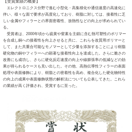
【受賞業績の概要】
エレクトロニクス分野で進む小型化・高集積化や通信速度の高速化に
伴い、様々な面で要求が高度化しており、樹脂に対しては、接着性に乏
しい金属やフィラーとの界面密着性、放熱性などの向上が求められてい
る。
受賞者は、2000年頃から硫黄や窒素を主鎖に含む熱可塑性のポリマー
を合成し銅への接着性を向上させると共に、これらを改質用ポリマーと
して、また共重合可能なモノマーとして少量を添加することにより樹脂
硬化物の銅やフィラーへの顕著な接着性向上を達成した。さらに脆さの
改善にも成功し、さらに硬化反応速度の向上や線膨張率の低減などの効
果が得られるケースも見い出した。その他、高熱伝導性フィラーの表面
処理や表面修飾により、樹脂との密着性を高め、複合化した硬化物特性
の向上の成果や表面修飾状態の解析法についても公表してきた。これら
の業績が高く評価され、受賞するに至った。