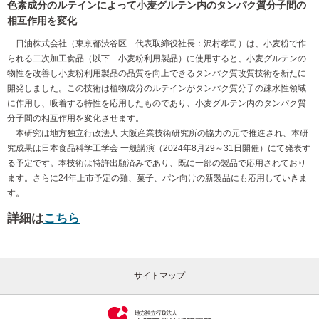
色素成分のルテインによって小麦グルテン内のタンパク質分子間の
相互作用を変化
日油株式会社（東京都渋谷区 代表取締役社長：沢村孝司）は、小麦粉で作
られる二次加工食品（以下 小麦粉利用製品）に使用すると、小麦グルテンの
物性を改善し小麦粉利用製品の品質を向上できるタンパク質改質技術を新たに
開発しました。この技術は植物成分のルテインがタンパク質分子の疎水性領域
に作用し、吸着する特性を応用したものであり、小麦グルテン内のタンパク質
分子間の相互作用を変化させます。
本研究は地⽅独⽴⾏政法⼈ ⼤阪産業技術研究所の協⼒の元で推進され、本研
究成果は⽇本食品科学工学会 一般講演（2024年8⽉29～31日開催）にて発表す
る予定です。本技術は特許出願済みであり、既に一部の製品で応用されており
ます。さらに24年上市予定の麺、菓子、パン向けの新製品にも応⽤していきま
す。
詳細は
こちら
サイトマップ