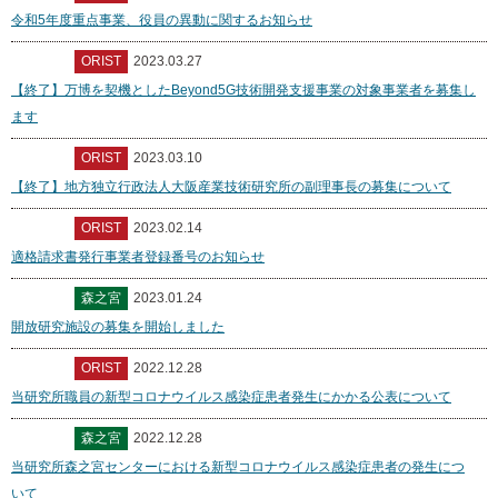
令和5年度重点事業、役員の異動に関するお知らせ
ORIST
2023.03.27
【終了】万博を契機としたBeyond5G技術開発支援事業の対象事業者を募集し
ます
ORIST
2023.03.10
【終了】地方独立行政法人大阪産業技術研究所の副理事長の募集について
ORIST
2023.02.14
適格請求書発行事業者登録番号のお知らせ
森之宮
2023.01.24
開放研究施設の募集を開始しました
ORIST
2022.12.28
当研究所職員の新型コロナウイルス感染症患者発生にかかる公表について
森之宮
2022.12.28
当研究所森之宮センターにおける新型コロナウイルス感染症患者の発生につ
いて