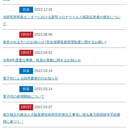
和泉
2022.12.26
当研究所和泉センターにおける新型コロナウイルス感染症患者の発生につい
て
ORIST
2022.06.06
来所される方へのお知らせ (安全保障貿易管理制度に関するお願い)
ORIST
2022.04.01
令和4年度重点事業、役員の異動に関するお知らせ
和泉
2022.03.14
電子印による請求書発行のお知らせ
和泉
2022.03.14
電子印の使用開始について
ORIST
2022.03.07
地方独立行政法人大阪産業技術研究所発注工事等に係る暴力団排除等手続要
領に基づく「