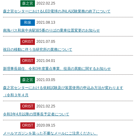
森之宮
2022.02.25
森之宮センターにおけるLED電球のJNLA試験業務の終了について
和泉
2021.08.13
南海バス和泉中央駅前5番のりばの乗車位置変更のお知らせ
ORIST
2021.07.05
祝日の移動に伴う当研究所の業務について
ORIST
2021.04.01
新理事長就任、令和3年度重点事業、役員の異動に関するお知らせ
森之宮
2021.03.05
森之宮センターにおける依頼試験及び装置使用の申込み方法が変わります
（令和３年４月
ORIST
2021.02.25
令和3年4月以降の理事長予定者について
ORIST
2020.09.15
メールマガジンを装った不審なメールにご注意ください。