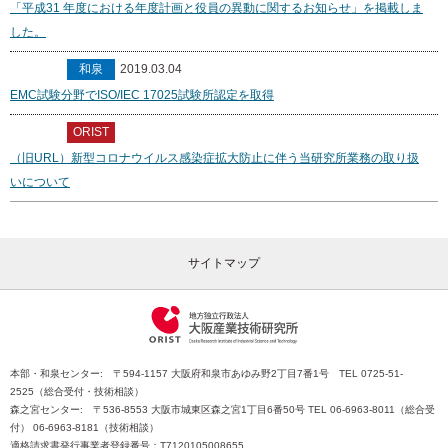
「平成31 年度における年度計画と役員の異動に関するお知らせ」を掲載しま
した。
和泉
2019.03.04
EMC試験分野でISO/IEC 17025試験所認定を取得
ORIST
（旧URL）新型コロナウイルス感染症拡大防止に伴う当研究所業務の取り扱
いについて
サイトマップ
本部・和泉センター: 〒594-1157 大阪府和泉市あゆみ野2丁目7番1号 TEL 0725-51-
2525（総合受付・技術相談）
森之宮センター: 〒536-8553 大阪市城東区森之宮1丁目6番50号 TEL 06-6963-8011（総合受
付） 06-6963-8181（技術相談）
適格請求書発行事業者登録番号：T7120105008655