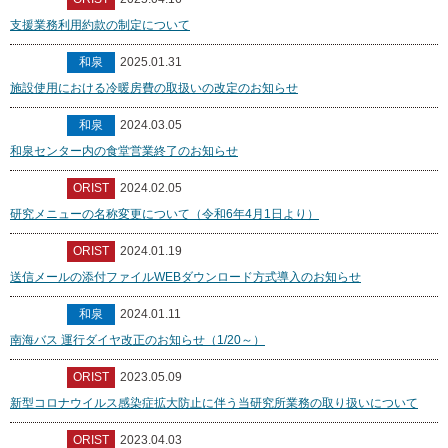
支援業務利用約款の制定について
和泉
2025.01.31
施設使用における冷暖房費の取扱いの改定のお知らせ
和泉
2024.03.05
和泉センター内の食堂営業終了のお知らせ
ORIST
2024.02.05
研究メニューの名称変更について（令和6年4月1日より）
ORIST
2024.01.19
送信メールの添付ファイルWEBダウンロード方式導入のお知らせ
和泉
2024.01.11
南海バス 運行ダイヤ改正のお知らせ（1/20～）
ORIST
2023.05.09
新型コロナウイルス感染症拡大防止に伴う当研究所業務の取り扱いについて
ORIST
2023.04.03