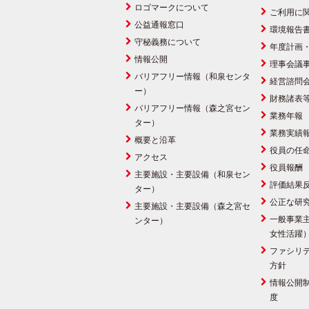
ロゴマークについて
ご利用に
公益通報窓口
環境報告
守秘義務について
年度計画
情報公開
理事会議
バリアフリー情報（和泉センタ
経営諮問
ー）
財務諸表
バリアフリー情報（森之宮セン
業務年報
ター）
業務実績
概要と沿革
役員の任
アクセス
役員報酬
主要施設・主要設備（和泉セン
評価結果
ター）
公正な研
主要施設・主要設備（森之宮セ
一般事業
ンター）
女性活躍
ファシリ
方針
情報公開
度