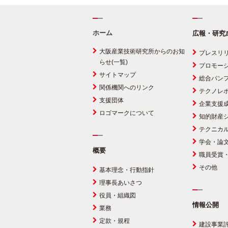
ホーム
広報・研究
大阪産業技術研究所からのお知
プレスリ
らせ(一覧)
プロモー
サイトマップ
総合パン
関係機関へのリンク
テクノレ
支援団体
企業支援
ロゴマークについて
知的財産
テクニカ
学会・論
概要
職員受賞
その他
基本理念・行動指針
理事長あいさつ
役員・組織図
情報公開
業務
定款・規程
建設事業