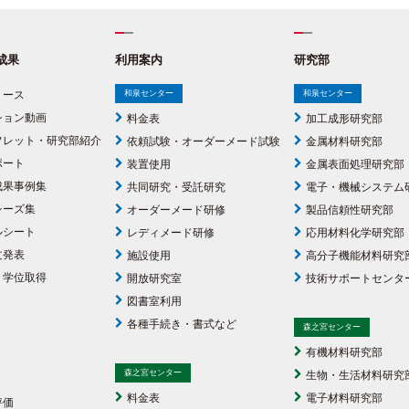
成果
利用案内
研究部
リース
和泉センター
和泉センター
ション動画
料金表
加工成形研究部
フレット・研究部紹介
依頼試験・オーダーメード試験
金属材料研究部
ポート
装置使用
金属表面処理研究部
成果事例集
共同研究・受託研究
電子・機械システム
シーズ集
オーダーメード研修
製品信頼性研究部
ルシート
レディメード研修
応用材料化学研究部
文発表
施設使用
高分子機能材料研究
・学位取得
開放研究室
技術サポートセンタ
図書室利用
各種手続き・書式など
森之宮センター
有機材料研究部
森之宮センター
生物・生活材料研究
料金表
電子材料研究部
評価