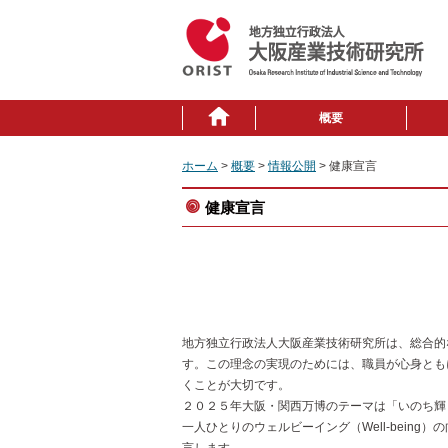
概要
ホーム
>
概要
>
情報公開
> 健康宣言
健康宣言
地方独立行政法人大阪産業技術研究所は、総合的
す。この理念の実現のためには、職員が心身とも
くことが大切です。
２０２５年大阪・関西万博のテーマは「いのち輝
一人ひとりのウェルビーイング（Well-bein