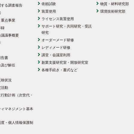
依頼試験
物質・材料研究部
関する調査報告
装置使用
環境技術研究部
書
ライセンス装置使用
・重点事業
サポート研究・共同研究・受託
事録
研究
会議議事概要
オーダーメード研修
等
レディメード研修
講堂・会議室利用
報告書
創業支援研究室・開放研究室
命及び解任
各種手続き・書式など
反映状況
究活動
主行動計画（次世代・
）
ティマネジメント基本
制度・個人情報保護制