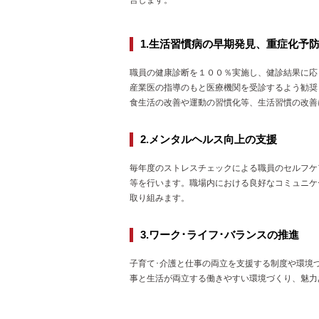
言します。
1.生活習慣病の早期発見、重症化予
職員の健康診断を１００％実施し、健診結果に応
産業医の指導のもと医療機関を受診するよう勧奨
食生活の改善や運動の習慣化等、生活習慣の改善
2.メンタルヘルス向上の支援
毎年度のストレスチェックによる職員のセルフケ
等を行います。職場内における良好なコミュニケ
取り組みます。
3.ワーク･ライフ･バランスの推進
子育て･介護と仕事の両立を支援する制度や環境
事と生活が両立する働きやすい環境づくり、魅力