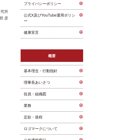
プライバシーポリシー
１日
研究所
公式X及びYouTube運用ポリシ
哲 彦
ー
健康宣言
概要
基本理念・行動指針
理事長あいさつ
役員・組織図
業務
定款・規程
ロゴマークについて