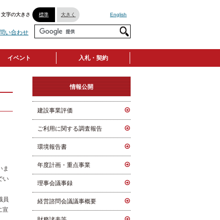
文字の大きさ
標準
大きく
English
問い合わせ
イベント
入札・契約
情報公開
建設事業評価
ご利用に関する調査報告
環境報告書
年度計画・重点事業
いま
でい
理事会議事録
職員
経営諮問会議議事概要
に宣
財務諸表等