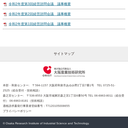
令和2年度第3回経営諮問会議 議事概要
令和2年度第2回経営諮問会議 議事概要
令和2年度第1回経営諮問会議 議事概要
サイトマップ
本部・和泉センター: 〒594-1157 大阪府和泉市あゆみ野2丁目7番1号 TEL 0725-51-
2525（総合受付・技術相談）
森之宮センター: 〒536-8553 大阪市城東区森之宮1丁目6番50号 TEL 06-6963-8011（総合受
付） 06-6963-8181（技術相談）
適格請求書発行事業者登録番号：T7120105008655
プライバシーポリシー
© Osaka Research Institute of Industrial Science and Technology.