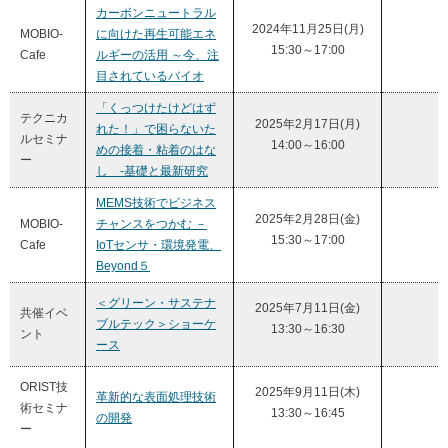
カーボンニュートラル
2024年11月25日(月)
MOBIO-
に向けた再生可能エネ
15:30～17:00
Cafe
ルギーの活用 ～今、注
目されているバイオ
「くっつけたけどはず
テクニカ
2025年2月17日(月)
れた！」で困らないた
ルセミナ
14:00～16:00
めの接着・粘着のはな
ー
し -基礎と最新研究
MEMS技術でビジネス
2025年2月28日(金)
MOBIO-
チャンスをつかむ －
15:30～17:00
Cafe
IoTセンサ・環境発電、
Beyond５
＜グリーン・サステナ
2025年7月11日(金)
共催イベ
ブルテック＞ショーケ
13:30～16:30
ント
ース
ORIST技
2025年9月11日(木)
革新的な表面処理技術
術セミナ
13:30～16:45
の開発
ー