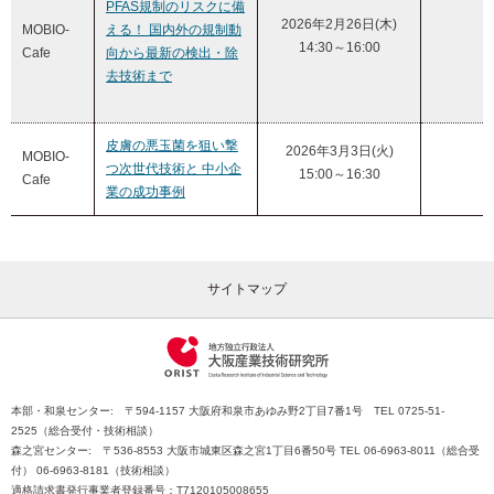
PFAS規制のリスクに備
2026年2月26日(木)
MOBIO-
える！ 国内外の規制動
14:30～16:00
Cafe
向から最新の検出・除
去技術まで
皮膚の悪玉菌を狙い撃
2026年3月3日(火)
MOBIO-
つ次世代技術と 中小企
15:00～16:30
Cafe
業の成功事例
サイトマップ
本部・和泉センター: 〒594-1157 大阪府和泉市あゆみ野2丁目7番1号 TEL 0725-51-
2525（総合受付・技術相談）
森之宮センター: 〒536-8553 大阪市城東区森之宮1丁目6番50号 TEL 06-6963-8011（総合受
付） 06-6963-8181（技術相談）
適格請求書発行事業者登録番号：T7120105008655