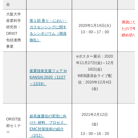
会
大阪大学
産業科学
第１回 香り・におい・
満員にな
2020年1月14日(火)
研究所・
ガスセンシングに関す
たので申
13：00～17：00
ORIST
るシンポジウム（満員
締め切り
包括連携
御礼）
事業
eポスター展示：2020
年11月27日(金)～12月
18日(金)
産業技術支援フェア in
WEB講演会ライブ配
KANSAI 2020（11/27
信：2020年12月4日
～12/18）
(金)
2021年2月12日
超高速通信の実現に向
ORIST技
けた 材料、プロセス、
(金)
術セミナ
EMC対策技術の紹介
ー
13：00～16：20
（2/12）