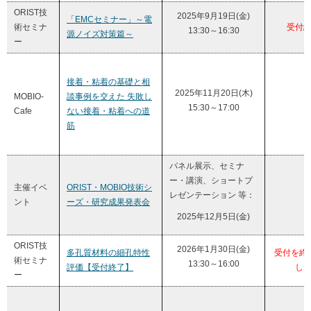
ORIST技
2025年9月19日(金)
「EMCセミナー」～電
術セミナ
受付
13:30～16:30
源ノイズ対策篇～
ー
接着・粘着の基礎と相
2025年11月20日(木)
MOBIO-
談事例を交えた 失敗し
15:30～17:00
Cafe
ない接着・粘着への道
筋
パネル展示、セミナ
ー・講演、ショートプ
主催イベ
ORIST・MOBIO技術シ
レゼンテーション 等：
ント
ーズ・研究成果発表会
2025年12月5日(金)
ORIST技
2026年1月30日(金)
多孔質材料の細孔特性
受付を終
術セミナ
13:30～16:00
評価【受付終了】
し
ー