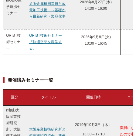
MOBIO産
2026年8月27日(木)
える金属積層造形と放
学連携セ
14:30～16:00
電加工技術 ～基礎か
ミナー
ら最新研究・製品化事
ORIST技
ORIST技術セミナー
2026年9月8日(火)
術セミナ
『快適空間を科学す
13:30～16:45
ー
る』
開催済みセミナー一覧
区分
タイトル
開催日時
コー
(地独)大
阪産業技
術研究
2019年10月3日（木）
満員にな
所、大阪
大阪産業技術研究所と
13:30～17:10
たので申
商工会議
産官技術交流会「新チ