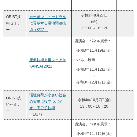
令和3年8月27日
ORIST技
カーボンニュートラル
(金)
術セミナ
に貢献する電池関連技
13：00～16：20
ー
術（8/27）
講演会・パネル展示：
令和3年11月19日(金)
産業技術支援フェア in
eパネル展示：
KANSAI 2021
令和3年11月12日(金)
～
令和3年12月17日(金)
環境負荷が小さい社会
ORIST技
令和4年10月7日(金)
の実現に役立つバイ
術セミナ
13：00～16：20
オ・高分子技術
ー
（10/7）
講演会、パネル展示：
令和4年11月11日(金)