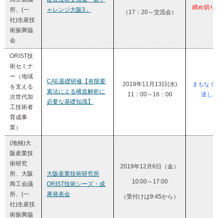
締め切り
所、(一
ャレンジ大阪3」
（17：20～交流会）
社)生産技
術振興協
会
ORIST技
術セミナ
ー（地域
CAE基礎研修【有限要
2019年11月13日(水)
まもなく
を支える
素法による構造解析に
11：00～16：00
達し
次世代加
必要な基礎知識】
工技術者
育成事
業）
(地独)大
阪産業技
術研究
2019年12月6日（金）
所、大阪
大阪産業技術研究所
10:00～17:00
商工会議
ORIST技術シーズ・成
所、(一
果発表会
（受付けは9:45から）
社)生産技
術振興協