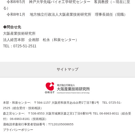
令和6年5月 神戸大学先端バイオ工学研究センター 客員教授（～現在に至
る）
令和8年1月 地方独立行政法人大阪産業技術研究所 理事長就任（現職）
◆問合せ先
大阪産業技術研究所
法人経営本部 企画部 松永（和泉センター）
TEL：0725-51-2511
サイトマップ
本部・和泉センター: 〒594-1157 大阪府和泉市あゆみ野2丁目7番1号 TEL 0725-51-
2525（総合受付・技術相談）
森之宮センター: 〒536-8553 大阪市城東区森之宮1丁目6番50号 TEL 06-6963-8011（総合受
付） 06-6963-8181（技術相談）
適格請求書発行事業者登録番号：T7120105008655
プライバシーポリシー