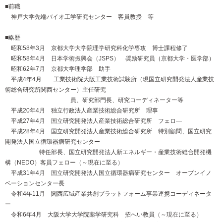
■前職
神戸大学先端バイオ工学研究センター 客員教授 等
■略歴
昭和58年3月 京都大学大学院理学研究科化学専攻 博士課程修了
昭和58年4月 日本学術振興会（JSPS） 奨励研究員（京都大学・医学部）
昭和62年7月 京都大学理学部 助手
平成4年4月 工業技術院大阪工業技術試験所（現国立研究開発法人産業技
術総合研究所関西センター）主任研究
員、研究部門長、研究コーディネーター等
平成20年4月 独立行政法人産業技術総合研究所 理事
平成27年4月 国立研究開発法人産業技術総合研究所 フェロ―
平成28年4月 国立研究開発法人産業技術総合研究所 特別顧問、国立研究
開発法人国立循環器病研究センター
特任部長、国立研究開発法人新エネルギー・産業技術総合開発機
構（NEDO）客員フェロー（～現在に至る）
平成31年4月 国立研究開発法人国立循環器病研究センター オープンイノ
ベーションセンター長
令和4年11月 関西広域産業共創プラットフォーム事業連携コーディネータ
ー
令和6年4月 大阪大学大学院薬学研究科 招へい教員（～現在に至る）