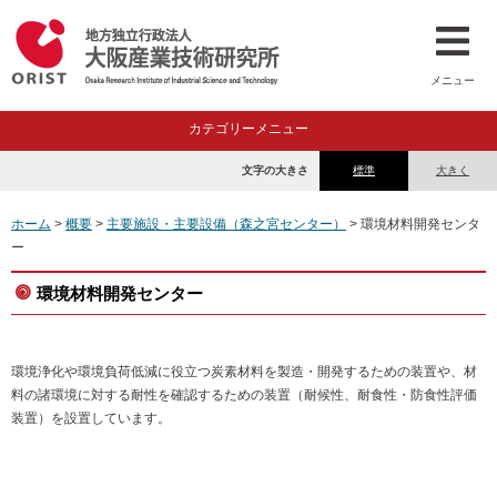
メニュー
カテゴリーメニュー
文字の大きさ
標準
大きく
ホーム
>
概要
>
主要施設・主要設備（森之宮センター）
> 環境材料開発センタ
ー
環境材料開発センター
環境浄化や環境負荷低減に役立つ炭素材料を製造・開発するための装置や、材
料の諸環境に対する耐性を確認するための装置（耐候性、耐食性・防食性評価
装置）を設置しています。