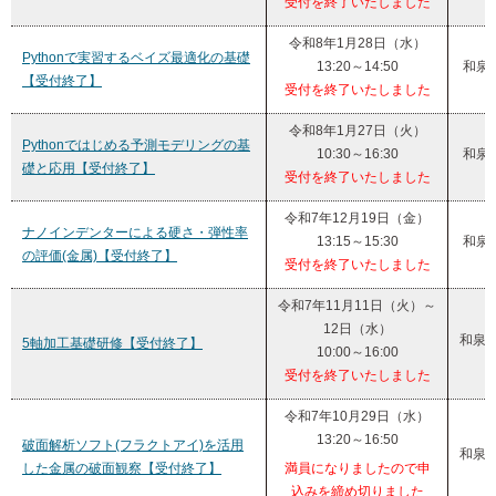
受付を終了いたしました
令和8年1月28日（水）
Pythonで実習するベイズ最適化の基礎
13:20～14:50
和泉
【受付終了】
受付を終了いたしました
令和8年1月27日（火）
Pythonではじめる予測モデリングの基
10:30～16:30
和泉
礎と応用【受付終了】
受付を終了いたしました
令和7年12月19日（金）
ナノインデンターによる硬さ・弾性率
13:15～15:30
和泉
の評価(金属)【受付終了】
受付を終了いたしました
令和7年11月11日（火）～
12日（水）
和泉
5軸加工基礎研修【受付終了】
10:00～16:00
受付を終了いたしました
令和7年10月29日（水）
13:20～16:50
破面解析ソフト(フラクトアイ)を活用
和泉
した金属の破面観察【受付終了】
満員になりましたので申
込みを締め切りました