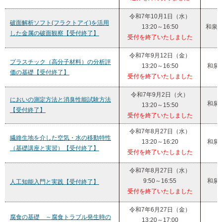
令和7年10月1日（水）
破面解析ソフト(フラクトアイ)を活用
13:20～16:50
和泉
した金属の破面観察【受付終了】
受付を終了いたしました
令和7年9月12日（金）
プラスチック（高分子材料）の分析評
13:20～16:50
和泉
価の基礎【受付終了】
受付を終了いたしました
令和7年9月2日（火）
においの測定方法と消臭性能試験方法
和泉
13:20～15:50
【受付終了】
受付を終了いたしました
令和7年8月27日（水）
繊維生地を介した空気・水の移動特性
13:20～16:20
和泉
（基礎講座と実習）【受付終了】
受付を終了いたしました
令和7年8月27日（水）
9:50～16:55
和泉
人工知能入門と実践【受付終了】
受付を終了いたしました
令和7年6月27日（金）
腐食の基礎 ～腐食トラブル発生時の
13:20～17:00