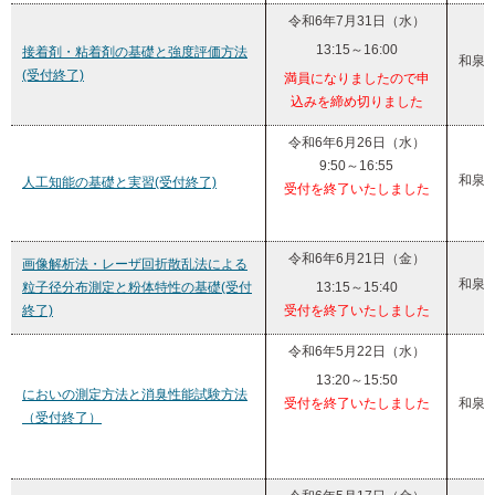
令和6年7月31日（水）
13:15～16:00
接着剤・粘着剤の基礎と強度評価方法
和泉
(受付終了)
満員になりましたので申
込みを締め切りました
令和6年6月26日（水）
9:50～16:55
和泉
人工知能の基礎と実習(受付終了)
受付を終了いたしました
令和6年6月21日（金）
画像解析法・レーザ回折散乱法による
和泉
粒子径分布測定と粉体特性の基礎(受付
13:15～15:40
終了)
受付を終了いたしました
令和6年5月22日（水）
13:20～15:50
においの測定方法と消臭性能試験方法
受付を終了いたしました
和泉
（受付終了）