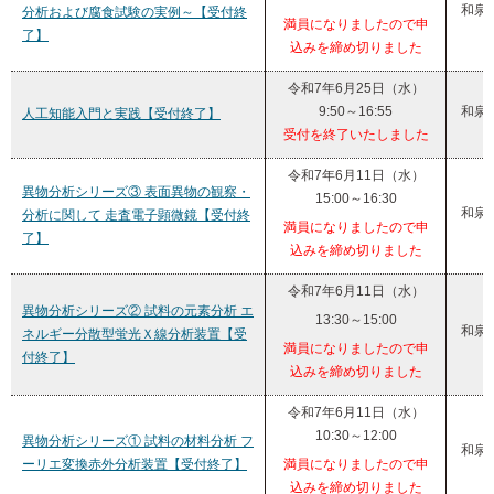
和泉
分析および腐食試験の実例～【受付終
満員になりましたので申
了】
込みを締め切りました
令和7年6月25日（水）
9:50～16:55
和泉
人工知能入門と実践【受付終了】
受付を終了いたしました
令和7年6月11日（水）
異物分析シリーズ③ 表面異物の観察・
15:00～16:30
和泉
分析に関して 走査電子顕微鏡【受付終
満員になりましたので申
了】
込みを締め切りました
令和7年6月11日（水）
異物分析シリーズ② 試料の元素分析 エ
13:30～15:00
和泉
ネルギー分散型蛍光Ｘ線分析装置【受
満員になりましたので申
付終了】
込みを締め切りました
令和7年6月11日（水）
10:30～12:00
異物分析シリーズ① 試料の材料分析 フ
和泉
ーリエ変換赤外分析装置【受付終了】
満員になりましたので申
込みを締め切りました