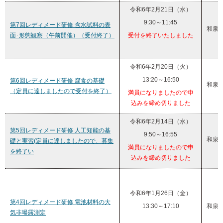
令和6年2月21日（水）
9:30～11:45
第7回レディメード研修 含水試料の表
和泉
面･形態観察（午前開催）（受付終了）
受付を終了いたしました
令和6年2月20日（火）
13:20～16:50
第6回レディメード研修 腐食の基礎
和泉
（定員に達しましたので受付を終了）
満員になりましたので申
込みを締め切りました
令和6年2月14日（水）
第5回レディメード研修 人工知能の基
9:50～16:55
和泉
礎と実習(定員に達しましたので、募集
満員になりましたので申
を終了い
込みを締め切りました
令和6年1月26日（金）
第4回レディメード研修 電池材料の大
13:30～17:10
和泉
気非曝露測定