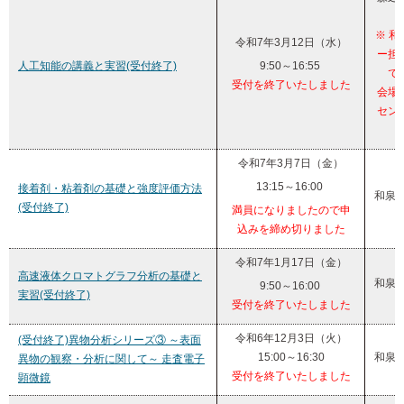
※ 
令和7年3月12日（水）
ー担
人工知能の講義と実習(受付終了)
9:50～16:55
で
受付を終了いたしました
会場
セン
り
令和7年3月7日（金）
13:15～16:00
接着剤・粘着剤の基礎と強度評価方法
和泉
(受付終了)
満員になりましたので申
込みを締め切りました
令和7年1月17日（金）
高速液体クロマトグラフ分析の基礎と
和泉
9:50～16:00
実習(受付終了)
受付を終了いたしました
令和6年12月3日（火）
(受付終了)異物分析シリーズ③ ～表面
15:00～16:30
和泉
異物の観察・分析に関して～ 走査電子
受付を終了いたしました
顕微鏡