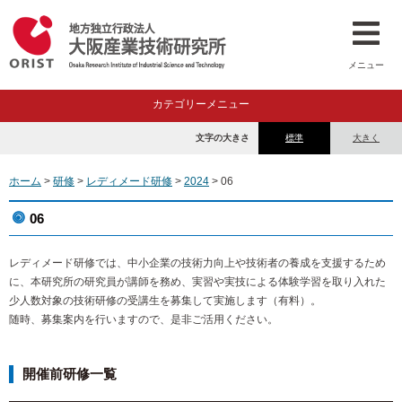
メニュー
カテゴリーメニュー
文字の大きさ
標準
大きく
ホーム
>
研修
>
レディメード研修
>
2024
> 06
06
レディメード研修では、中小企業の技術力向上や技術者の養成を支援するため
に、本研究所の研究員が講師を務め、実習や実技による体験学習を取り入れた
少人数対象の技術研修の受講生を募集して実施します（有料）。
随時、募集案内を行いますので、是非ご活用ください。
開催前研修一覧