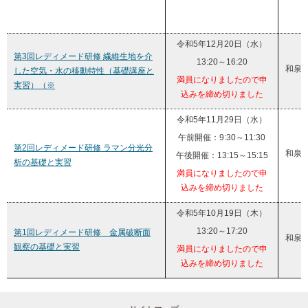
令和5年12月20日（水）
第3回レディメード研修 繊維生地を介
13:20～16:20
和泉
した空気・水の移動特性（基礎講座と
満員になりましたので申
実習）（※
込みを締め切りました
令和5年11月29日（水）
午前開催：9:30～11:30
第2回レディメード研修 ラマン分光分
和泉
午後開催：13:15～15:15
析の基礎と実習
満員になりましたので申
込みを締め切りました
令和5年10月19日（木）
13:20～17:20
第1回レディメード研修 金属破断面
和泉
観察の基礎と実習
満員になりましたので申
込みを締め切りました