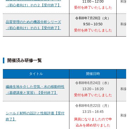
11:00～12:00
和泉
（初心者向け）その２【受付終了】
受付を終了いたしました
令和8年7月28日（火）
品質管理のための機器分析シリーズ
9:50～10:50
和泉
（初心者向け）その１【受付終了】
受付を終了いたしました
開催済み研修一覧
タイトル
開催日時
令和8年6月24日（水）
繊維生地を介した空気・水の移動特性
13:20～16:20
和泉
（基礎講座と実習）【受付終了】
受付を終了いたしました
令和8年6月22日（月）
13:15～16:45
シールド材料の設計と性能評価【受付
和泉
終了】
満員になりましたので申
込みを締め切りました