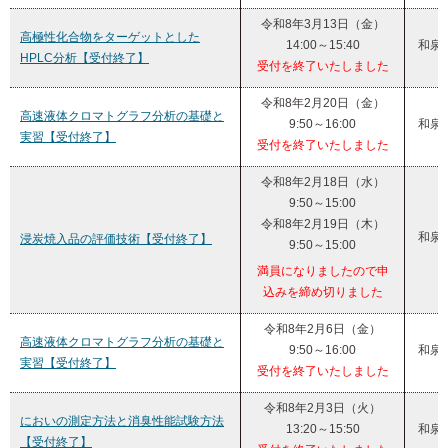
令和8年3月13日（金）
高極性化合物をターゲットとした
14:00～15:40
和泉
HPLC分析【受付終了】
受付を終了いたしました
令和8年2月20日（金）
高速液体クロマトグラフ分析の基礎と
9:50～16:00
和泉
実習【受付終了】
受付を終了いたしました
令和8年2月18日（水）
9:50～15:00
令和8年2月19日（木）
和泉
浸炭焼入品の評価技術【受付終了】
9:50～15:00
満員になりましたので申
込みを締め切りました
令和8年2月6日（金）
高速液体クロマトグラフ分析の基礎と
9:50～16:00
和泉
実習【受付終了】
受付を終了いたしました
令和8年2月3日（火）
においの測定方法と消臭性能試験方法
13:20～15:50
和泉
【受付終了】