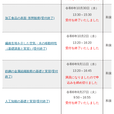
令和6年10月30日（水）
13:30～15:30
和泉
加工食品の表面･形態観察(受付終了)
受付を終了いたしました
令和6年10月2日（水）
13:20～16:20
繊維生地を介した空気・水の移動特性
和泉
受付を終了いたしました
（基礎講座と実習）(受付終了)
令和6年9月11日（水）
13:20～16:45
鉄鋼の金属組織観察の基礎と実習(受付
和泉
終了)
満員になりましたので申
込みを締め切りました
令和6年8月27日（火）
9:50～16:55
和泉
人工知能の基礎と実習(受付終了)
受付を終了いたしました