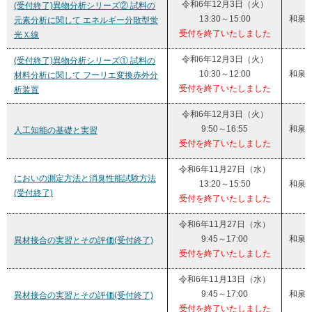
令和6年12月3日（火）
(受付終了)異物分析シリーズ② 試料の
13:30～15:00
和泉
元素分析に関して エネルギー分散型蛍
受付を終了いたしました
光Ｘ線
令和6年12月3日（火）
(受付終了)異物分析シリーズ① 試料の
10:30～12:00
和泉
材料分析に関して フーリエ変換赤外分
受付を終了いたしました
析装置
令和6年12月3日（火）
9:50～16:55
和泉
人工知能の基礎と実習
受付を終了いたしました
令和6年11月27日（水）
においの測定方法と消臭性能試験方法
13:20～15:50
和泉
(受付終了)
受付を終了いたしました
令和6年11月27日（水）
9:45～17:00
和泉
異材接合の実習とその評価(受付終了)
受付を終了いたしました
令和6年11月13日（水）
9:45～17:00
和泉
異材接合の実習とその評価(受付終了)
受付を終了いたしました