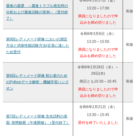
令和6年5月17日（金）
腐食の基礎 ～腐食トラブル発生時の
13:20～17:00
和泉
分析および腐食試験の実例～（受付終
満員になりましたので申
了）
込みを締め切りました
令和6年3月6日（水）
第9回レディメード研修 においの測定
13:20～15:50
和泉
方法と消臭性能試験方法(定員に達した
満員になりましたので申
ため受付
込みを締め切りました
令和6年2月28日（水）～
29日(木)
第8回レディメード研修 初心者のため
両日とも10:30～16:45
和泉
のPythonデータ解析・機械学習ハンズ
オン
満員になりましたので申
込みを締め切りました
令和6年2月21日（水）
13:30～15:45
第7回レディメード研修 含水試料の表
和泉
面･形態観察（午後開催）（受付終了）
受付を終了いたしました