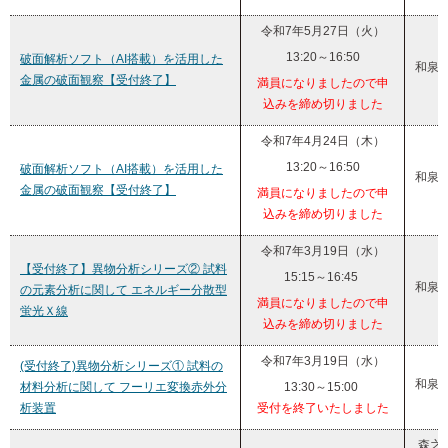
令和7年5月27日（火）
13:20～16:50
破面解析ソフト（AI搭載）を活用した
和泉
金属の破面観察【受付終了】
満員になりましたので申
込みを締め切りました
令和7年4月24日（木）
13:20～16:50
破面解析ソフト（AI搭載）を活用した
和泉
金属の破面観察【受付終了】
満員になりましたので申
込みを締め切りました
令和7年3月19日（水）
【受付終了】異物分析シリーズ② 試料
15:15～16:45
和泉
の元素分析に関して エネルギー分散型
満員になりましたので申
蛍光Ｘ線
込みを締め切りました
令和7年3月19日（水）
(受付終了)異物分析シリーズ① 試料の
和泉
材料分析に関して フーリエ変換赤外分
13:30～15:00
析装置
受付を終了いたしました
森之