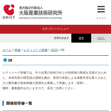
メニュー
カテゴリーメニュー
文字の大きさ
標準
大きく
ホーム
>
研修
>
レディメード研修
>
2026
> 09
09
レディメード研修では、中小企業の技術力向上や技術者の養成を支援するため
に、本研究所の研究員が講師を務め、実習や実技による体験学習を取り入れた
少人数対象の技術研修の受講生を募集して実施します（有料）。
随時、募集案内を行いますので、是非ご活用ください。
開催前研修一覧