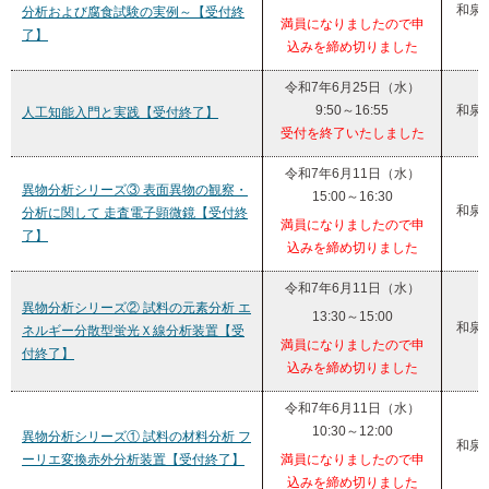
和泉
分析および腐食試験の実例～【受付終
満員になりましたので申
了】
込みを締め切りました
令和7年6月25日（水）
9:50～16:55
和泉
人工知能入門と実践【受付終了】
受付を終了いたしました
令和7年6月11日（水）
異物分析シリーズ③ 表面異物の観察・
15:00～16:30
和泉
分析に関して 走査電子顕微鏡【受付終
満員になりましたので申
了】
込みを締め切りました
令和7年6月11日（水）
異物分析シリーズ② 試料の元素分析 エ
13:30～15:00
和泉
ネルギー分散型蛍光Ｘ線分析装置【受
満員になりましたので申
付終了】
込みを締め切りました
令和7年6月11日（水）
10:30～12:00
異物分析シリーズ① 試料の材料分析 フ
和泉
ーリエ変換赤外分析装置【受付終了】
満員になりましたので申
込みを締め切りました