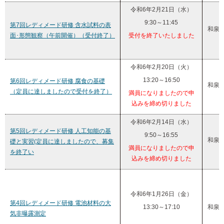
令和6年2月21日（水）
9:30～11:45
第7回レディメード研修 含水試料の表
和泉
面･形態観察（午前開催）（受付終了）
受付を終了いたしました
令和6年2月20日（火）
13:20～16:50
第6回レディメード研修 腐食の基礎
和泉
（定員に達しましたので受付を終了）
満員になりましたので申
込みを締め切りました
令和6年2月14日（水）
第5回レディメード研修 人工知能の基
9:50～16:55
和泉
礎と実習(定員に達しましたので、募集
満員になりましたので申
を終了い
込みを締め切りました
令和6年1月26日（金）
第4回レディメード研修 電池材料の大
13:30～17:10
和泉
気非曝露測定