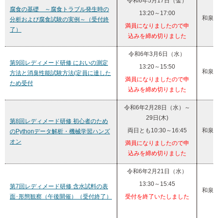
令和6年5月17日（金）
腐食の基礎 ～腐食トラブル発生時の
13:20～17:00
和泉
分析および腐食試験の実例～（受付終
満員になりましたので申
了）
込みを締め切りました
令和6年3月6日（水）
第9回レディメード研修 においの測定
13:20～15:50
和泉
方法と消臭性能試験方法(定員に達した
満員になりましたので申
ため受付
込みを締め切りました
令和6年2月28日（水）～
29日(木)
第8回レディメード研修 初心者のため
両日とも10:30～16:45
和泉
のPythonデータ解析・機械学習ハンズ
オン
満員になりましたので申
込みを締め切りました
令和6年2月21日（水）
13:30～15:45
第7回レディメード研修 含水試料の表
和泉
面･形態観察（午後開催）（受付終了）
受付を終了いたしました