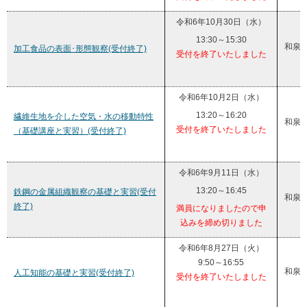
令和6年10月30日（水）
13:30～15:30
和泉
加工食品の表面･形態観察(受付終了)
受付を終了いたしました
令和6年10月2日（水）
13:20～16:20
繊維生地を介した空気・水の移動特性
和泉
受付を終了いたしました
（基礎講座と実習）(受付終了)
令和6年9月11日（水）
13:20～16:45
鉄鋼の金属組織観察の基礎と実習(受付
和泉
終了)
満員になりましたので申
込みを締め切りました
令和6年8月27日（火）
9:50～16:55
和泉
人工知能の基礎と実習(受付終了)
受付を終了いたしました