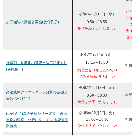
※ 
令和7年3月12日（水）
ー担
人工知能の講義と実習(受付終了)
9:50～16:55
で
受付を終了いたしました
会場
セン
り
令和7年3月7日（金）
13:15～16:00
接着剤・粘着剤の基礎と強度評価方法
和泉
(受付終了)
満員になりましたので申
込みを締め切りました
令和7年1月17日（金）
高速液体クロマトグラフ分析の基礎と
和泉
9:50～16:00
実習(受付終了)
受付を終了いたしました
令和6年12月3日（火）
(受付終了)異物分析シリーズ③ ～表面
15:00～16:30
和泉
異物の観察・分析に関して～ 走査電子
受付を終了いたしました
顕微鏡