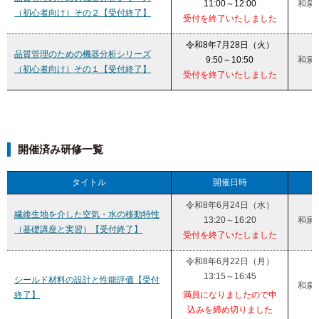
11:00～12:00
和泉
（初心者向け）その２【受付終了】
受付を終了いたしました
令和8年7月28日（火）
品質管理のための機器分析シリーズ
9:50～10:50
和泉
（初心者向け）その１【受付終了】
受付を終了いたしました
開催済み研修一覧
タイトル
開催日時
令和8年6月24日（水）
繊維生地を介した空気・水の移動特性
13:20～16:20
和泉
（基礎講座と実習）【受付終了】
受付を終了いたしました
令和8年6月22日（月）
13:15～16:45
シールド材料の設計と性能評価【受付
和泉
終了】
満員になりましたので申
込みを締め切りました