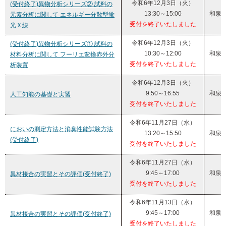
令和6年12月3日（火）
(受付終了)異物分析シリーズ② 試料の
13:30～15:00
和泉
元素分析に関して エネルギー分散型蛍
受付を終了いたしました
光Ｘ線
令和6年12月3日（火）
(受付終了)異物分析シリーズ① 試料の
10:30～12:00
和泉
材料分析に関して フーリエ変換赤外分
受付を終了いたしました
析装置
令和6年12月3日（火）
9:50～16:55
和泉
人工知能の基礎と実習
受付を終了いたしました
令和6年11月27日（水）
においの測定方法と消臭性能試験方法
13:20～15:50
和泉
(受付終了)
受付を終了いたしました
令和6年11月27日（水）
9:45～17:00
和泉
異材接合の実習とその評価(受付終了)
受付を終了いたしました
令和6年11月13日（水）
9:45～17:00
和泉
異材接合の実習とその評価(受付終了)
受付を終了いたしました