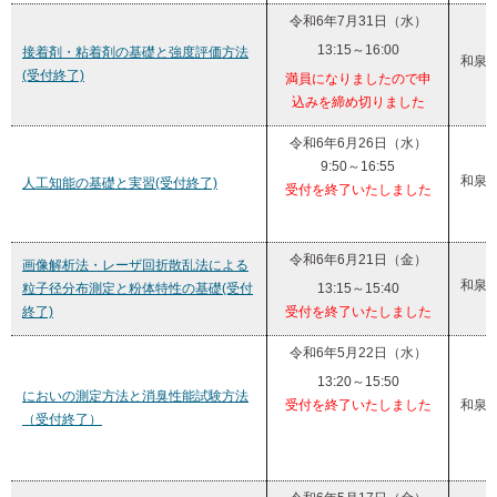
令和6年7月31日（水）
13:15～16:00
接着剤・粘着剤の基礎と強度評価方法
和泉
(受付終了)
満員になりましたので申
込みを締め切りました
令和6年6月26日（水）
9:50～16:55
和泉
人工知能の基礎と実習(受付終了)
受付を終了いたしました
令和6年6月21日（金）
画像解析法・レーザ回折散乱法による
和泉
粒子径分布測定と粉体特性の基礎(受付
13:15～15:40
終了)
受付を終了いたしました
令和6年5月22日（水）
13:20～15:50
においの測定方法と消臭性能試験方法
受付を終了いたしました
和泉
（受付終了）