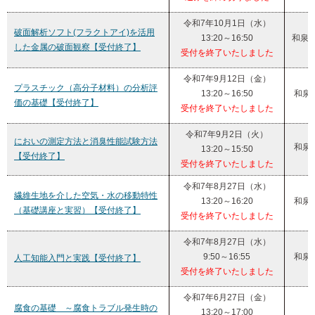
令和7年10月1日（水）
破面解析ソフト(フラクトアイ)を活用
13:20～16:50
和泉
した金属の破面観察【受付終了】
受付を終了いたしました
令和7年9月12日（金）
プラスチック（高分子材料）の分析評
13:20～16:50
和泉
価の基礎【受付終了】
受付を終了いたしました
令和7年9月2日（火）
においの測定方法と消臭性能試験方法
和泉
13:20～15:50
【受付終了】
受付を終了いたしました
令和7年8月27日（水）
繊維生地を介した空気・水の移動特性
13:20～16:20
和泉
（基礎講座と実習）【受付終了】
受付を終了いたしました
令和7年8月27日（水）
9:50～16:55
和泉
人工知能入門と実践【受付終了】
受付を終了いたしました
令和7年6月27日（金）
腐食の基礎 ～腐食トラブル発生時の
13:20～17:00