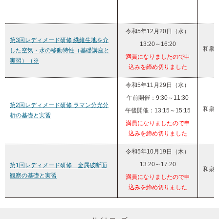
令和5年12月20日（水）
第3回レディメード研修 繊維生地を介
13:20～16:20
和泉
した空気・水の移動特性（基礎講座と
満員になりましたので申
実習）（※
込みを締め切りました
令和5年11月29日（水）
午前開催：9:30～11:30
第2回レディメード研修 ラマン分光分
和泉
午後開催：13:15～15:15
析の基礎と実習
満員になりましたので申
込みを締め切りました
令和5年10月19日（木）
13:20～17:20
第1回レディメード研修 金属破断面
和泉
観察の基礎と実習
満員になりましたので申
込みを締め切りました