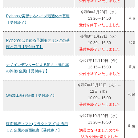
受付を終了いたしました
令和8年1月28日（水）
Pythonで実習するベイズ最適化の基礎
13:20～14:50
和泉
【受付終了】
受付を終了いたしました
令和8年1月27日（火）
Pythonではじめる予測モデリングの基
10:30～16:30
和泉
礎と応用【受付終了】
受付を終了いたしました
令和7年12月19日（金）
ナノインデンターによる硬さ・弾性率
13:15～15:30
和泉
の評価(金属)【受付終了】
受付を終了いたしました
令和7年11月11日（火）～
12日（水）
和泉
5軸加工基礎研修【受付終了】
10:00～16:00
受付を終了いたしました
令和7年10月29日（水）
13:20～16:50
破面解析ソフト(フラクトアイ)を活用
和泉
した金属の破面観察【受付終了】
満員になりましたので申
込みを締め切りました