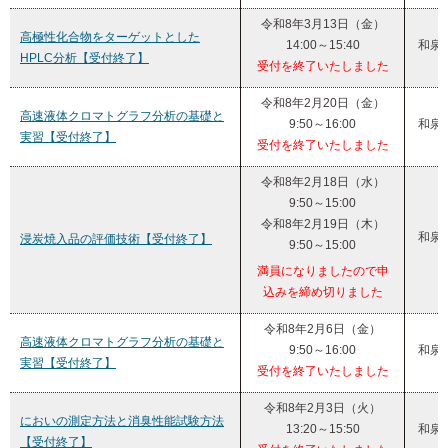
令和8年3月13日（金）
高極性化合物をターゲットとした
14:00～15:40
和泉
HPLC分析【受付終了】
受付を終了いたしました
令和8年2月20日（金）
高速液体クロマトグラフ分析の基礎と
9:50～16:00
和泉
実習【受付終了】
受付を終了いたしました
令和8年2月18日（水）
9:50～15:00
令和8年2月19日（木）
和泉
浸炭焼入品の評価技術【受付終了】
9:50～15:00
満員になりましたので申
込みを締め切りました
令和8年2月6日（金）
高速液体クロマトグラフ分析の基礎と
9:50～16:00
和泉
実習【受付終了】
受付を終了いたしました
令和8年2月3日（火）
においの測定方法と消臭性能試験方法
13:20～15:50
和泉
【受付終了】