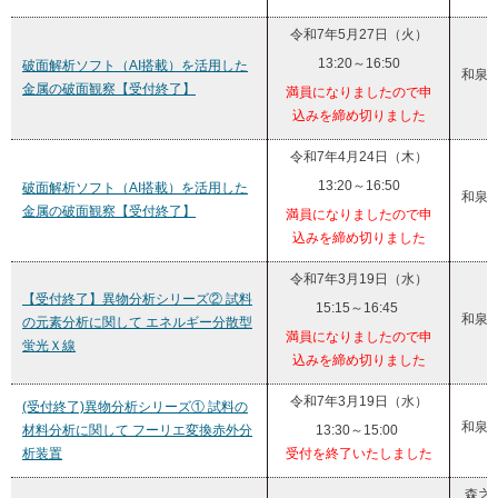
令和7年5月27日（火）
13:20～16:50
破面解析ソフト（AI搭載）を活用した
和泉
金属の破面観察【受付終了】
満員になりましたので申
込みを締め切りました
令和7年4月24日（木）
13:20～16:50
破面解析ソフト（AI搭載）を活用した
和泉
金属の破面観察【受付終了】
満員になりましたので申
込みを締め切りました
令和7年3月19日（水）
【受付終了】異物分析シリーズ② 試料
15:15～16:45
和泉
の元素分析に関して エネルギー分散型
満員になりましたので申
蛍光Ｘ線
込みを締め切りました
令和7年3月19日（水）
(受付終了)異物分析シリーズ① 試料の
和泉
材料分析に関して フーリエ変換赤外分
13:30～15:00
析装置
受付を終了いたしました
森之