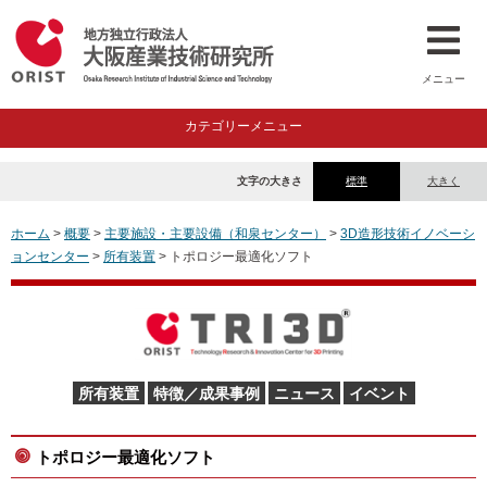
メニュー
カテゴリーメニュー
文字の大きさ
標準
大きく
ホーム
>
概要
>
主要施設・主要設備（和泉センター）
>
3D造形技術イノベーシ
ョンセンター
>
所有装置
> トポロジー最適化ソフト
所有装置
特徴／成果事例
ニュース
イベント
トポロジー最適化ソフト