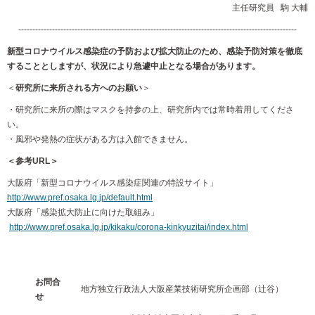
主任研究員 駒 大輔
---------------------------------------------------------------------------------------------------
新型コロナウイルス感染症の予防および拡大防止のため、感染予防対策を徹底
することとしますが、状況により急遽中止となる場合があります。
＜
研究所に来所される方へのお願い
＞
・研究所に来所の際はマスクを持参の上、研究所内では常時着用してくださ
い。
・風邪や発熱の症状がある方は入館できません。
＜参考URL＞
大阪府「新型コロナウイルス感染症関連の特設サイト」
http://www.pref.osaka.lg.jp/default.html
大阪府「感染拡大防止に向けた取組み」
http://www.pref.osaka.lg.jp/kikaku/corona-kinkyuzitai/index.html
お問合
地方独立行政法人大阪産業技術研究所企画部（辻谷）
せ