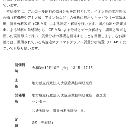
ています。
本研修では、アルコール飲料の成分分析を題材として、イオン性の水溶性化
合物（有機酸やアミノ酸、アミン類など）の分析に有用なキャピラリー電気泳
動－質量分析装置（CE-MS）による測定・解析を行います。固相抽出や溶媒抽
出による試料の前処理から、CE-MSによる分析とデータ解析を、講義と装置を
用いた実習形式で行い、質量分析の基礎を習得することを目指します。なお講
義では、汎用されている高速液体クロマトグラフ―質量分析装置（LC-MS）に
ついても取り扱います。
開催日
令和3年12月10日（金） 13:15～17:15
時
主
地方独立行政法人 大阪産業技術研究所
催
開催場
地方独立行政法人 大阪産業技術研究所 森之宮
所
センター
共通実験室、質量分析実験室、他
定
3名（先着順）
員