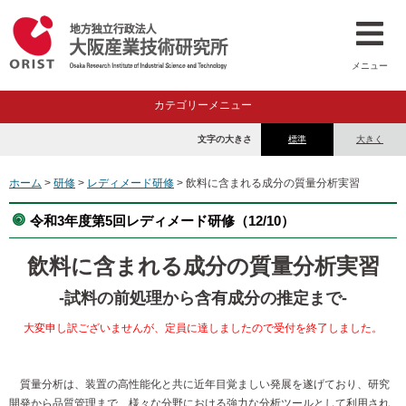
メニュー
カテゴリーメニュー
文字の大きさ
標準
大きく
ホーム
>
研修
>
レディメード研修
> 飲料に含まれる成分の質量分析実習
令和3年度第5回レディメード研修（12/10）
飲料に含まれる成分の質量分析実習
-試料の前処理から含有成分の推定まで-
大変申し訳ございませんが、定員に達しましたので受付を終了しました。
質量分析は、装置の高性能化と共に近年目覚ましい発展を遂げており、研究
開発から品質管理まで、様々な分野における強力な分析ツールとして利用され