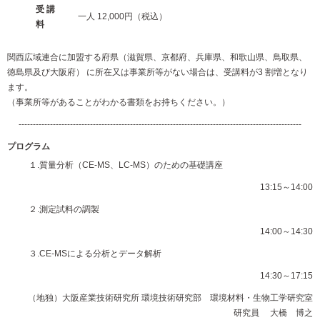
受 講
一人 12,000円（税込）
料
関西広域連合に加盟する府県（滋賀県、京都府、兵庫県、和歌山県、鳥取県、
徳島県及び大阪府） に所在又は事業所等がない場合は、受講料が3 割増となり
ます。
（事業所等があることがわかる書類をお持ちください。）
---------------------------------------------------------------------------------------------------
プログラム
１.質量分析（CE-MS、LC-MS）のための基礎講座
13:15～14:00
２.測定試料の調製
14:00～14:30
３.CE-MSによる分析とデータ解析
14:30～17:15
（地独）大阪産業技術研究所 環境技術研究部 環境材料・生物工学研究室
研究員 大橋 博之