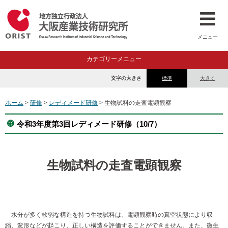
メニュー
カテゴリーメニュー
文字の大きさ
標準
大きく
ホーム
>
研修
>
レディメード研修
> 生物試料の走査電顕観察
令和3年度第3回レディメード研修（10/7）
生物試料の走査電顕観察
水分が多く軟弱な構造を持つ生物試料は、電顕観察時の真空状態により収
縮、変形などが起こり、正しい構造を評価することができません。また、微生