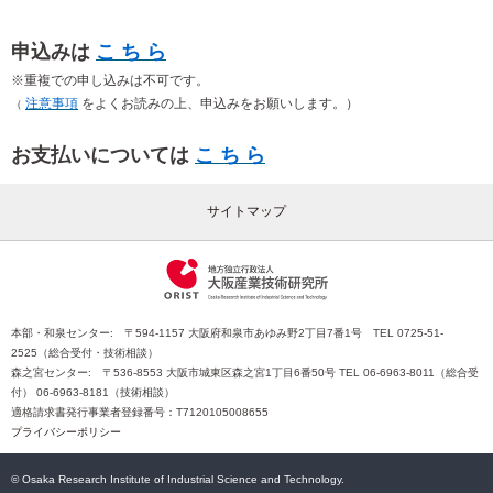
申込みは
こ ち ら
※重複での申し込みは不可です。
注意事項
をよくお読みの上、申込みをお願いします。）
（
お支払いについては
こ ち ら
サイトマップ
本部・和泉センター: 〒594-1157 大阪府和泉市あゆみ野2丁目7番1号 TEL 0725-51-
2525（総合受付・技術相談）
森之宮センター: 〒536-8553 大阪市城東区森之宮1丁目6番50号 TEL 06-6963-8011（総合受
付） 06-6963-8181（技術相談）
適格請求書発行事業者登録番号：T7120105008655
プライバシーポリシー
© Osaka Research Institute of Industrial Science and Technology.