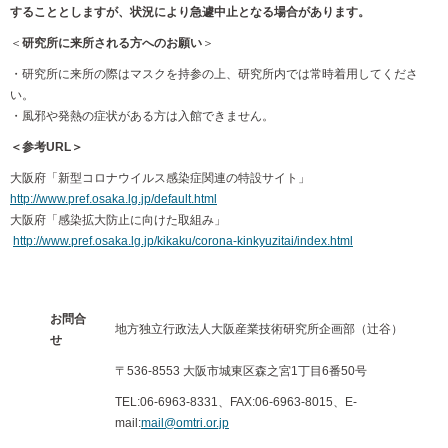
することとしますが、状況により急遽中止となる場合があります。
＜
研究所に来所される方へのお願い
＞
・研究所に来所の際はマスクを持参の上、研究所内では常時着用してくださ
い。
・風邪や発熱の症状がある方は入館できません。
＜参考URL＞
大阪府「新型コロナウイルス感染症関連の特設サイト」
http://www.pref.osaka.lg.jp/default.html
大阪府「感染拡大防止に向けた取組み」
http://www.pref.osaka.lg.jp/kikaku/corona-kinkyuzitai/index.html
お問合
地方独立行政法人大阪産業技術研究所企画部（辻谷）
せ
〒536-8553 大阪市城東区森之宮1丁目6番50号
TEL:06-6963-8331、FAX:06-6963-8015、E-
mail:
mail@omtri.or.jp