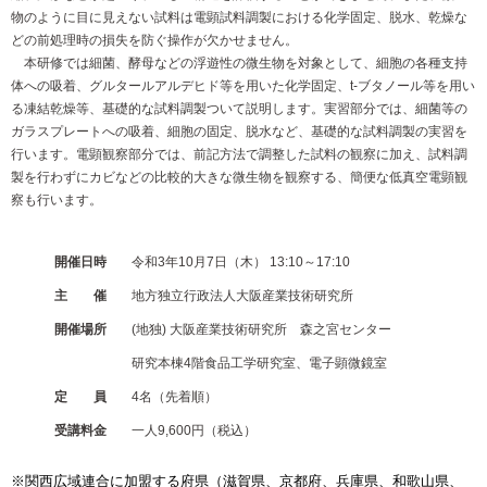
物のように目に見えない試料は電顕試料調製における化学固定、脱水、乾燥な
どの前処理時の損失を防ぐ操作が欠かせません。
本研修では細菌、酵母などの浮遊性の微生物を対象として、細胞の各種支持
体への吸着、グルタールアルデヒド等を用いた化学固定、t-ブタノール等を用い
る凍結乾燥等、基礎的な試料調製ついて説明します。実習部分では、細菌等の
ガラスプレートへの吸着、細胞の固定、脱水など、基礎的な試料調製の実習を
行います。電顕観察部分では、前記方法で調整した試料の観察に加え、試料調
製を行わずにカビなどの比較的大きな微生物を観察する、簡便な低真空電顕観
察も行います。
開催日時
令和3年10月7日（木） 13:10～17:10
主 催
地方独立行政法人大阪産業技術研究所
開催場所
(地独) 大阪産業技術研究所 森之宮センター
研究本棟4階食品工学研究室、電子顕微鏡室
定 員
4名（先着順）
受講料金
一人9,600円（税込）
※関西広域連合に加盟する府県（滋賀県、京都府、兵庫県、和歌山県、