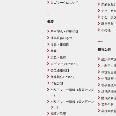
ロゴマークについて
知的財産
テクニカ
学会・論
概要
職員受賞
その他
基本理念・行動指針
理事長あいさつ
役員・組織図
情報公開
業務
定款・規程
建設事業
ロゴマークについて
ご利用に
公益通報窓口
環境報告
守秘義務について
年度計画
情報公開
理事会議
バリアフリー情報（和泉センタ
経営諮問
ー）
財務諸表
バリアフリー情報（森之宮セン
業務年報
ター）
業務実績
概要と沿革