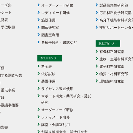
シーズ集
オーダーメード研修
製品信頼性研究部
ルシート
レディメード研修
応用材料化学研究部
文発表
施設使用
高分子機能材料研究
・学位取得
開放研究室
技術サポートセンタ
図書室利用
各種手続き・書式など
森之宮センター
有機材料研究部
森之宮センター
生物・生活材料研究
料金表
電子材料研究部
評価
依頼試験
物質・材料研究部
関する調査報告
装置使用
環境技術研究部
書
ライセンス装置使用
・重点事業
サポート研究・共同研究・受託
事録
研究
会議議事概要
オーダーメード研修
等
レディメード研修
講堂・会議室利用
報告書
創業支援研究室・開放研究室