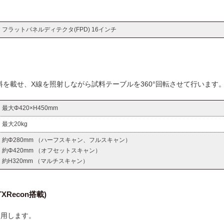
フラットパネルディテクタ(FPD) 16インチ
を載せ、X線を照射しながら試料テーブルを360°回転させて行います
最大Φ420×H450mm
最大20kg
約Φ280mm （ハーフスキャン、フルスキャン）
約Φ420mm （オフセットスキャン）
約H320mm （マルチスキャン）
Recon搭載)
使用します。