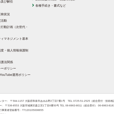
命及び解任
各種手続き・書式など
反映状況
究活動
主行動計画（次世代・
）
ティマネジメント基本
制度・個人情報保護制
保護法関係
シーポリシー
YouTube運用ポリシー
ター: 〒594-1157 大阪府和泉市あゆみ野2丁目7番1号 TEL 0725-51-2525（総合受付・技術
 〒536-8553 大阪市城東区森之宮1丁目6番50号 TEL 06-6963-8011（総合受付） 06-6963-8
事業者登録番号：T7120105008655