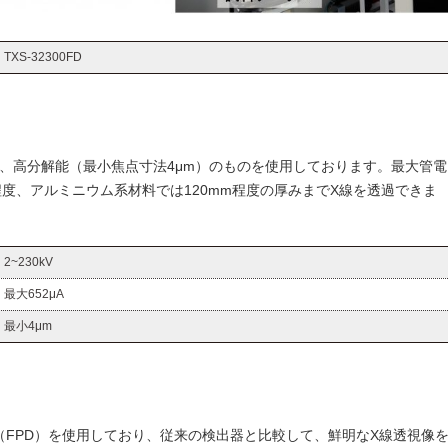
TXS-32300FD
V）、高分解能（最小焦点寸法4μm）のものを使用しております。最大管電
m程度、アルミニウム系材料では120mm程度の厚みまでX線を透過できま
2~230kV
最大652μA
最小4μm
FPD）を使用しており、従来の検出器と比較して、鮮明なX線透視像