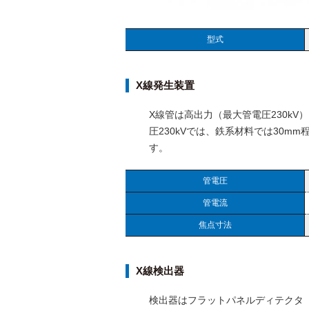
型式
X線発生装置
X線管は高出力（最大管電圧230k
圧230kVでは、鉄系材料では30m
す。
管電圧
管電流
焦点寸法
X線検出器
検出器はフラットパネルディテクタ（