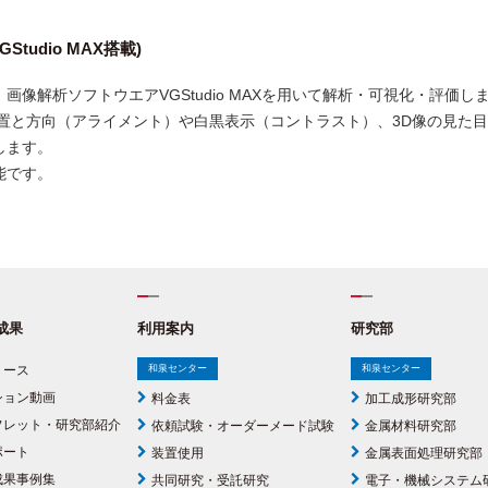
tudio MAX搭載)
画像解析ソフトウエアVGStudio MAXを用いて解析・可視化・評価し
置と方向（アライメント）や白黒表示（コントラスト）、3D像の見た
します。
能です。
成果
利用案内
研究部
リース
和泉センター
和泉センター
ション動画
料金表
加工成形研究部
フレット・研究部紹介
依頼試験・オーダーメード試験
金属材料研究部
ポート
装置使用
金属表面処理研究部
成果事例集
共同研究・受託研究
電子・機械システム