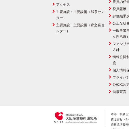
役員の任
アクセス
役員報酬
主要施設・主要設備（和泉セン
評価結果
ター）
公正な研
主要施設・主要設備（森之宮セ
一般事業
ンター）
女性活躍
ファシリ
方針
情報公開
度
個人情報
プライバ
公式X及び
健康宣言
本部・和泉セン
森之宮センター:
適格請求書発行