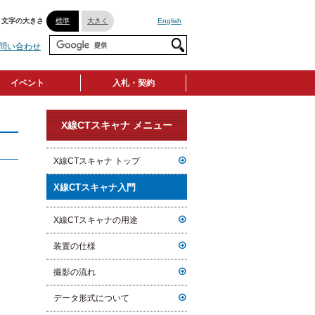
文字の大きさ
標準
大きく
English
問い合わせ
イベント
入札・契約
X線CTスキャナ メニュー
X線CTスキャナ トップ
X線CTスキャナ入門
X線CTスキャナの用途
装置の仕様
撮影の流れ
データ形式について