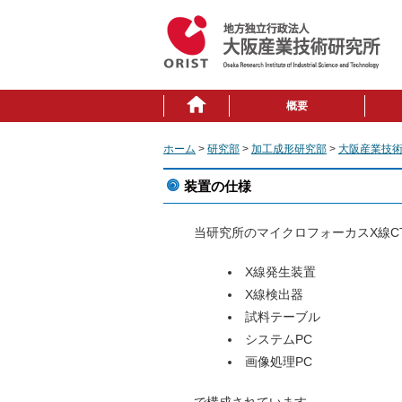
概要
ホーム
>
研究部
>
加工成形研究部
>
大阪産業技術
装置の仕様
当研究所のマイクロフォーカスX線C
X線発生装置
X線検出器
試料テーブル
システムPC
画像処理PC