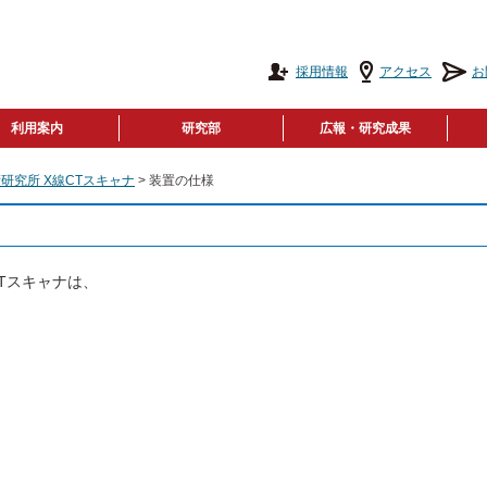
採用情報
アクセス
お
利用案内
研究部
広報・研究成果
研究所 X線CTスキャナ
> 装置の仕様
Tスキャナは、