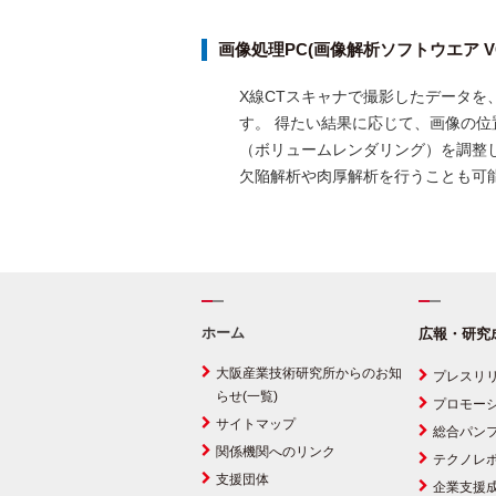
画像処理PC(画像解析ソフトウエア VGS
X線CTスキャナで撮影したデータを、
す。 得たい結果に応じて、画像の位
（ボリュームレンダリング）を調整
欠陥解析や肉厚解析を行うことも可
ホーム
広報・研究
大阪産業技術研究所からのお知
プレスリ
らせ(一覧)
プロモー
サイトマップ
総合パン
関係機関へのリンク
テクノレ
支援団体
企業支援