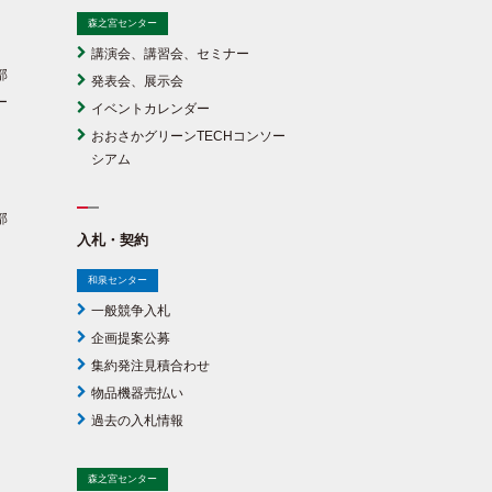
森之宮センター
講演会、講習会、セミナー
部
発表会、展示会
ー
イベントカレンダー
おおさかグリーンTECHコンソー
シアム
部
入札・契約
和泉センター
一般競争入札
企画提案公募
集約発注見積合わせ
物品機器売払い
過去の入札情報
森之宮センター