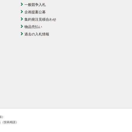
一般競争入札
企画提案公募
集約発注見積合わせ
物品売払い
過去の入札情報
相談）
181（技術相談）