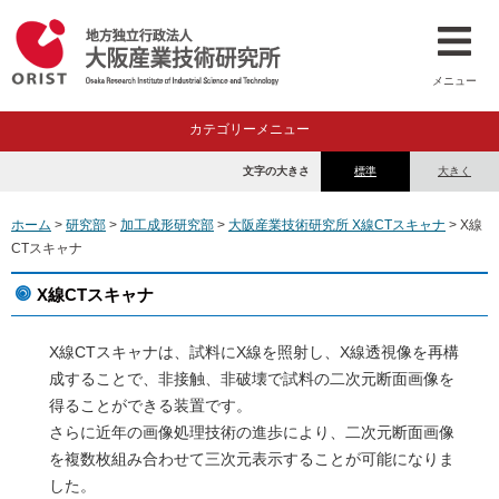
メニュー
カテゴリーメニュー
文字の大きさ
標準
大きく
ホーム
>
研究部
>
加工成形研究部
>
大阪産業技術研究所 X線CTスキャナ
> X線
CTスキャナ
X線CTスキャナ
X線CTスキャナは、試料にX線を照射し、X線透視像を再構
成することで、非接触、非破壊で試料の二次元断面画像を
得ることができる装置です。
さらに近年の画像処理技術の進歩により、二次元断面画像
を複数枚組み合わせて三次元表示することが可能になりま
した。