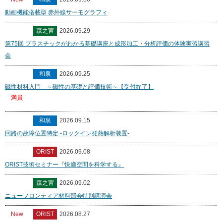
動画機能搭載型 赤外線サーモグラフィ
森之宮
2026.09.29
第75回 プラスチックがわかる基礎講座と成形加工・分析評価の体験実習講習
会
和泉
2026.09.25
磁性材料入門 ～磁性の基礎と評価技術～【受付終了】
満員
和泉
2026.09.15
回路の故障位置特定 -ロックイン発熱解析装置-
ORIST
2026.09.08
ORIST技術セミナー『快適空間を科学する』
森之宮
2026.09.02
ニューフロンティア材料部会特別講演会
New
ORIST
2026.08.27