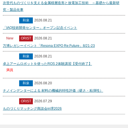
次世代ものづくりを支える金属積層造形と放電加工技術 ～基礎から最新研
究・製品化事
和泉
2026.08.21
「IAQ技術開発センター」オープン記念イベント
New
ORIST
2026.08.21
万博レガシーイベント「Resona EXPO Re:Future」8/21-23
和泉
2026.08.21
卓上アームロボットを使ったROS 2体験講習【受付終了】
満員
和泉
2026.08.20
ナノインデンターによる 材料の機械的特性評価（硬さ・粘弾性）
ORIST
2026.07.29
ものづくりマッチング商談会in堺2026