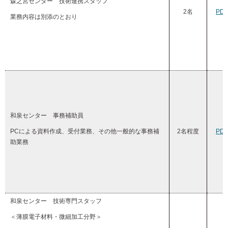
森之宮センター 技術連携スタッフ
2名
PD
業務内容は別添のとおり
和泉センター 事務補助員
PCによる資料作成、受付業務、その他一般的な事務補
2名程度
PD
助業務
和泉センター 技術専門スタッフ
＜薄膜電子材料・微細加工分野＞