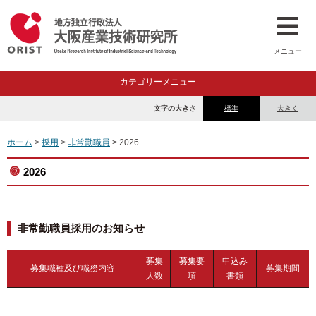
メニュー
カテゴリーメニュー
文字の大きさ
標準
大きく
ホーム
>
採用
>
非常勤職員
> 2026
2026
非常勤職員採用のお知らせ
募集
募集要
申込み
募集職種及び職務内容
募集期間
人数
項
書類