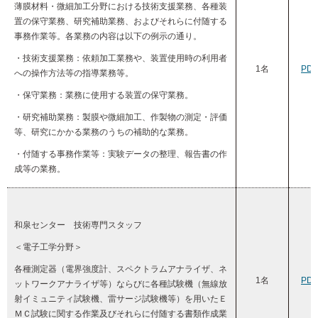
薄膜材料・微細加工分野における技術支援業務、各種装
置の保守業務、研究補助業務、およびそれらに付随する
事務作業等。各業務の内容は以下の例示の通り。
・技術支援業務：依頼加工業務や、装置使用時の利用者
1名
PD
への操作方法等の指導業務等。
・保守業務：業務に使用する装置の保守業務。
・研究補助業務：製膜や微細加工、作製物の測定・評価
等、研究にかかる業務のうちの補助的な業務。
・付随する事務作業等：実験データの整理、報告書の作
成等の業務。
和泉センター 技術専門スタッフ
＜電子工学分野＞
各種測定器（電界強度計、スペクトラムアナライザ、ネ
1名
PD
ットワークアナライザ等）ならびに各種試験機（無線放
射イミュニティ試験機、雷サージ試験機等）を用いたＥ
ＭＣ試験に関する作業及びそれらに付随する書類作成業