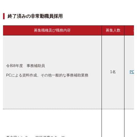
終了済みの非常勤職員採用
募集職種及び職務内容
募集人数
募
令和8年度 事務補助員
1名
PD
PCによる資料作成、その他一般的な事務補助業務