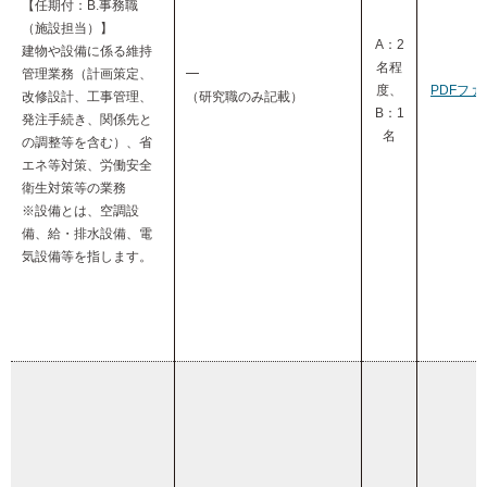
【任期付：B.事務職
（施設担当）】
A：2
建物や設備に係る維持
名程
管理業務（計画策定、
━
度、
PDFファ
改修設計、工事管理、
（研究職のみ記載）
B：1
発注手続き、関係先と
名
の調整等を含む）、省
エネ等対策、労働安全
衛生対策等の業務
※設備とは、空調設
備、給・排水設備、電
気設備等を指します。