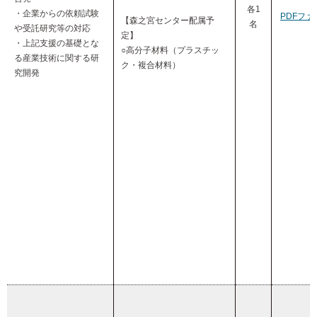
各1
・企業からの依頼試験
PDFファ
【森之宮センター配属予
名
や受託研究等の対応
定】
・上記支援の基礎とな
○高分子材料（プラスチッ
る産業技術に関する研
ク・複合材料）
究開発