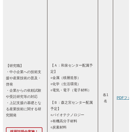
【Ａ：和泉センター配属予
【研究職】
定】
・中小企業への技術支
○金属（積層造形）
援や産業技術の普及・
○化学（生活環境）
啓発
○電気・電子（電子材料）
・企業からの依頼試験
各1
や受託研究等の対応
PDFファ
名
【Ｂ：森之宮センター配属
・上記支援の基礎とな
予定】
る産業技術に関する研
○バイオテクノロジー
究開発
○有機高分子材料
○炭素材料
採用説明会実施！