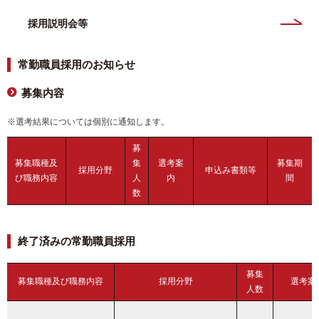
採用説明会等
常勤職員採用のお知らせ
募集内容
※選考結果については個別に通知します。
募
募集職種及
集
選考案
募集期
採用分野
申込み書類等
び職務内容
人
内
間
数
終了済みの常勤職員採用
募集
募集職種及び職務内容
採用分野
選考案
人数