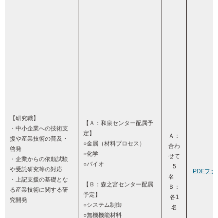
【研究職】
【Ａ：和泉センター配属予
・中小企業への技術支
定】
Ａ：
援や産業技術の普及・
○金属（材料プロセス）
合わ
啓発
○化学
せて
・企業からの依頼試験
○バイオ
5
や受託研究等の対応
PDFファ
名
・上記支援の基礎とな
【Ｂ：森之宮センター配属
Ｂ：
る産業技術に関する研
予定】
各1
究開発
○システム制御
名
○無機機能材料