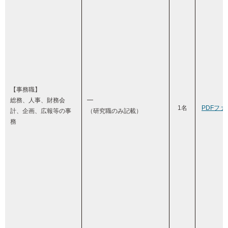
【事務職】
総務、人事、財務会
━
1名
PDFファ
計、企画、広報等の事
（研究職のみ記載）
務