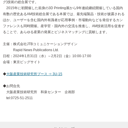
グ)技術の総合展です。
2015年に初開催した前身の3D Printing展から9年連続継続開催している国内
有数の歴史あるAM技術総合展である本展では、最先端製品・技術が披露される
ほか、ユーザーを含む国内外有識者が応用事例・市場動向などを発信するカン
ファレンスも同時開催。産学官・国内外の交流を推進し、AM技術活用を促進す
ることで、あらゆる産業の発展とビジネスマッチングに貢献します。
主催：株式会社JTBコミュニケーションデザイン
Rapid News Publications Ltd.
日程：2024年1月31日（水）～2月2日（金）10:00-17:00
会場：東京ビッグサイト
◆
大阪産業技術研究所ブース ⇒ 3U-15
◆お問合先
大阪産業技術研究所 和泉センター 企画部
tel:0725-51-2511