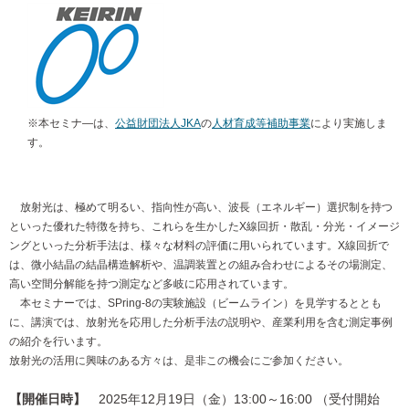
※本セミナ―は、
公益財団法人JKA
の
人材育成等補助事業
により実施しま
す。
放射光は、極めて明るい、指向性が高い、波長（エネルギー）選択制を持つ
といった優れた特徴を持ち、これらを生かしたX線回折・散乱・分光・イメージ
ングといった分析手法は、様々な材料の評価に用いられています。X線回折で
は、微小結晶の結晶構造解析や、温調装置との組み合わせによるその場測定、
高い空間分解能を持つ測定など多岐に応用されています。
本セミナーでは、SPring-8の実験施設（ビームライン）を見学するととも
に、講演では、放射光を応用した分析手法の説明や、産業利用を含む測定事例
の紹介を行います。
放射光の活用に興味のある方々は、是非この機会にご参加ください。
【開催日時】
2025年12月19日（金）13:00～16:00 （受付開始