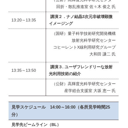
回折・散乱推進室 佐々木 俊之 氏
講演２．ナノ結晶3次元非破壊顕微
13:20～13:35
イメージング
（国研）量子科学技術研究開発機構
放射光科学研究センター
コヒーレントX線利用研究グループ
大和田 謙二 氏
講演３. ユーザフレンドリーな放射
13:35～13:50
光利用技術の紹介
（公財）高輝度光科学研究センター
産学総合支援室 大坂 恵一 氏
見学スケジュール 14:00～16:00（各所見学時間25
分）
見学先ビームライン（BL）