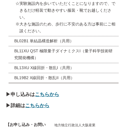
☆実験施設内を歩いていただくことになりますので、で
きるだけ軽装で動きやすい服装・靴でお越しくださ
い。
※大きな施設のため、歩行に不安のある方は事前にご相
談ください。
BL02B1 単結晶構造解析（共用）
BL11XU QST 極限量子ダイナミクスI（量子科学技術研
究開発機構）
BL13XU X線回折・散乱I（共用）
BL19B2 X線回折・散乱II（共用）
▶申し込みは
こちらから
▶詳細は
こちらから
【お申し込み・お問い
地方独立行政法人大阪産業