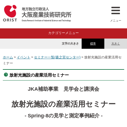
メニュー
カテゴリーメニュー
文字の大きさ
標準
大きく
ホーム
>
イベント
>
セミナー一覧(森之宮センター)
> 放射光施設の産業活用セ
ミナー
放射光施設の産業活用セミナー
JKA補助事業 見学会と講演会
放射光施設の産業活用セミナー
- Spring-8の見学と測定事例紹介 -