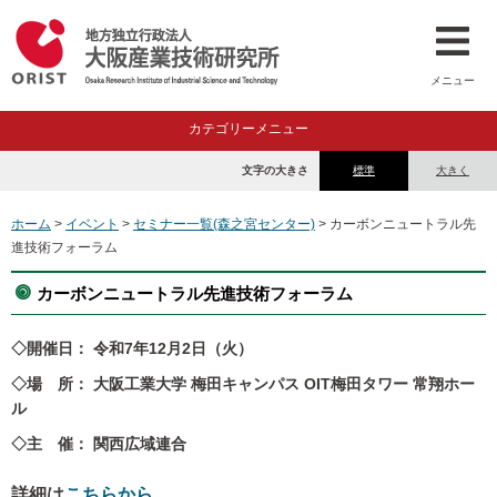
メニュー
カテゴリーメニュー
文字の大きさ
標準
大きく
ホーム
>
イベント
>
セミナー一覧(森之宮センター)
> カーボンニュートラル先
進技術フォーラム
カーボンニュートラル先進技術フォーラム
◇開催日： 令和7年12月2日（火）
◇場 所： 大阪工業大学 梅田キャンパス OIT梅田タワー 常翔ホー
ル
◇主 催： 関西広域連合
詳細は
こちらから