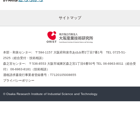
サイトマップ
本部・和泉センター: 〒594-1157 大阪府和泉市あゆみ野2丁目7番1号 TEL 0725-51-
2525（総合受付・技術相談）
森之宮センター: 〒536-8553 大阪市城東区森之宮1丁目6番50号 TEL 06-6963-8011（総合受
付） 06-6963-8181（技術相談）
適格請求書発行事業者登録番号：T7120105008655
プライバシーポリシー
© Osaka Research Institute of Industrial Science and Technology.