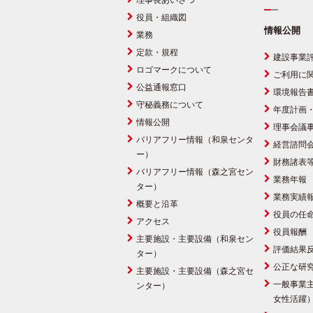
理事長あいさつ
役員・組織図
情報公開
業務
定款・規程
建設事業
ロゴマークについて
ご利用に
公益通報窓口
環境報告
守秘義務について
年度計画
情報公開
理事会議
バリアフリー情報（和泉センタ
経営諮問
ー）
財務諸表
バリアフリー情報（森之宮セン
業務年報
ター）
業務実績
概要と沿革
役員の任
アクセス
役員報酬
主要施設・主要設備（和泉セン
評価結果
ター）
公正な研
主要施設・主要設備（森之宮セ
一般事業
ンター）
女性活躍