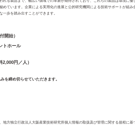
われる製品まで、幅広い領域での革新が期待されており、これらの製品は環境に優
秘めています。企業による実用化の進展と公的研究機関による技術サポートが組み
な一歩を踏み出すことができます。
受付開始）
ベントホール
2,000円／人）
め切らせていただきます。
、地方独立行政法人大阪産業技術研究所個人情報の取扱及び管理に関する規程に基