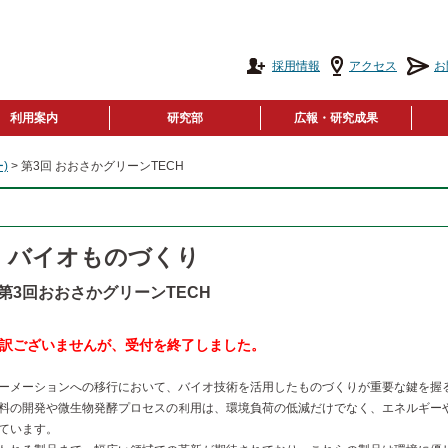
採用情報
アクセス
お
利用案内
研究部
広報・研究成果
)
> 第3回 おおさかグリーンTECH
バイオものづくり
第3回おおさかグリーンTECH
訳ございませんが、受付を終了しました。
ーメーションへの移⾏において、バイオ技術を活⽤したものづくりが重要な鍵を握
料の開発や微⽣物発酵プロセスの利⽤は、環境負荷の低減だけでなく、エネルギー
ています。