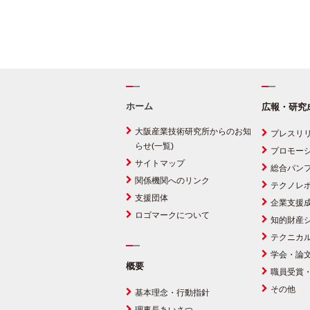
ホーム
広報・研究
大阪産業技術研究所からのお知
プレスリ
らせ(一覧)
プロモー
サイトマップ
総合パン
関係機関へのリンク
テクノレ
支援団体
企業支援
ロゴマークについて
知的財産
テクニカ
学会・論
概要
職員受賞
その他
基本理念・行動指針