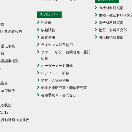
有機材料研究部
森之宮センター
生物・生活材料研究
料金表
電子材料研究部
評価
依頼試験
物質・材料研究部
関する調査報告
装置使用
環境技術研究部
書
ライセンス装置使用
・重点事業
サポート研究・共同研究・受託
事録
研究
会議議事概要
オーダーメード研修
等
レディメード研修
講堂・会議室利用
報告書
創業支援研究室・開放研究室
命及び解任
各種手続き・書式など
反映状況
究活動
主行動計画（次世代・
）