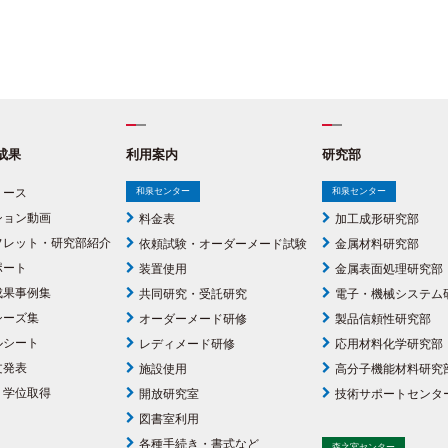
成果
利用案内
研究部
リース
和泉センター
和泉センター
ション動画
料金表
加工成形研究部
フレット・研究部紹介
依頼試験・オーダーメード試験
金属材料研究部
ポート
装置使用
金属表面処理研究部
成果事例集
共同研究・受託研究
電子・機械システム
シーズ集
オーダーメード研修
製品信頼性研究部
ルシート
レディメード研修
応用材料化学研究部
文発表
施設使用
高分子機能材料研究
・学位取得
開放研究室
技術サポートセンタ
図書室利用
各種手続き・書式など
森之宮センター