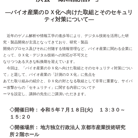
―バイオ産業のＤＸ化へ向けた取組とそのセキュリ
ティ対策について―
近年のゲノム解析や情報工学の進歩等により、デジタル技術を活用した研
究・製品開発が主流となってきており、研究・製品
開発のプロセス及びそれに付随する情報管理など、バイオ産業に関わる企業に
とって、ＤＸ化・デジタル技術への対応が不可欠と
なりつつある大きな転換期を迎えています。
今回は、「バイオ産業のＤＸ化へ向けた取組とそのセキュリティ対策につい
て」と題して、バイオ産業の「計測のＤＸ化」に焦点を
あてた取り組みの紹介と、ＤＸ化の対となる取組として非常に重要な、サイバ
ー攻撃からの「セキュリティ」に関する内容についてテ
ーマを設定し、講師の先生にご講演いただきます。
◇開催日時： 令和５年７月１８日(火) １３:３０～
１５:２０
◇開催場所： 地方独立行政法人 京都市産業技術研究
所２階ホール