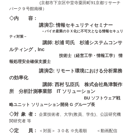
(京都市下京区中堂寺粟田町91京都リサーチ
パーク９号館南棟）
◇内 容：
講演①: 情報セキュリティセミナー
－バイオ産業のＤＸ化に不可欠となる情報セキュリ
ティ対策－
講師: 杉浦 司氏 杉浦システムコンサ
ルティング，Inc
技術士（経営工学・情報工学） 情
報処理安全確保支援士
講演②: リモート環境における分析業務
の効率化
講師: 西村 弘臣氏 株式会社島津製作
所 分析計測事業部 IT ソリューション
BU ソフトウェア戦
略ユニット ソリューション開発 G グループ長
◇対 象 者：
企業技術者、大学(教員、学生)、公設研究機
関研究者 等
◇定 員：
＜対面＞ ３０名 ※先着順 ＜動画配信