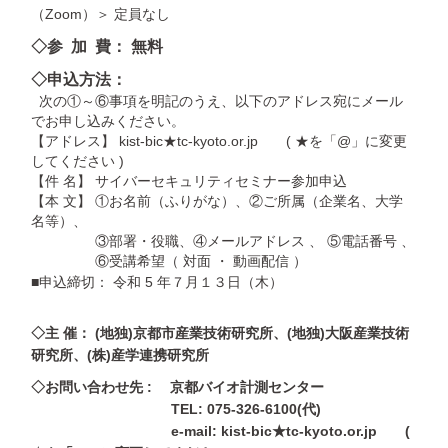
（Zoom）＞ 定員なし
◇参 加 費： 無料
◇申込方法：
次の①～⑥事項を明記のうえ、以下のアドレス宛にメール
でお申し込みください。
【アドレス】 kist-bic★tc-kyoto.or.jp ( ★を「@」に変更
してください )
【件 名】 サイバーセキュリティセミナー参加申込
【本 文】 ①お名前（ふりがな）、②ご所属（企業名、大学
名等）、
③部署・役職、④メールアドレス 、 ⑤電話番号 、
⑥受講希望（ 対面 ・ 動画配信 ）
■申込締切： 令和 5 年７月１３日（木）
◇主 催： (地独)京都市産業技術研究所、(地独)大阪産業技術
研究所、(株)産学連携研究所
◇お問い合わせ先 : 京都バイオ計測センター
TEL: 075-326-6100(代)
e-mail: kist-bic★tc-kyoto.or.jp (