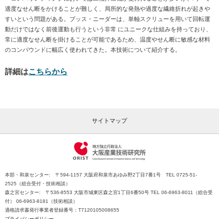
適度なせん断をかけることが難しく、局所的な発熱や過度な繊維折れが起きや
すいという問題がある。ブッス・ニーダーは、単軸スクリューを用いて回転運
動だけではなく前後運動も行うという非常 にユニークな仕組みを持っており、
常に適度なせん断を掛けることが可能であるため、温度やせん断に敏感な材料
のコンパウンドに幅広く使われてきた。本技術について紹介する。
詳細は
こちらから
サイトマップ
本部・和泉センター: 〒594-1157 大阪府和泉市あゆみ野2丁目7番1号 TEL 0725-51-
2525（総合受付・技術相談）
森之宮センター: 〒536-8553 大阪市城東区森之宮1丁目6番50号 TEL 06-6963-8011（総合受
付） 06-6963-8181（技術相談）
適格請求書発行事業者登録番号：T7120105008655
プライバシーポリシー