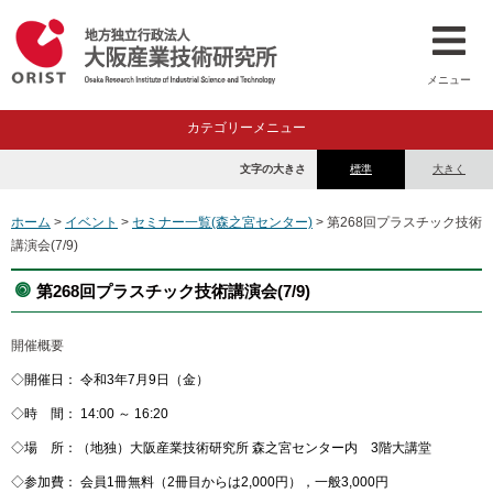
メニュー
カテゴリーメニュー
文字の大きさ
標準
大きく
ホーム
>
イベント
>
セミナー一覧(森之宮センター)
> 第268回プラスチック技術
講演会(7/9)
第268回プラスチック技術講演会(7/9)
開催概要
◇開催日： 令和3年7月9日（金）
◇時 間： 14:00 ～ 16:20
◇場 所：（地独）大阪産業技術研究所 森之宮センター内 3階大講堂
◇参加費： 会員1冊無料（2冊目からは2,000円），一般3,000円