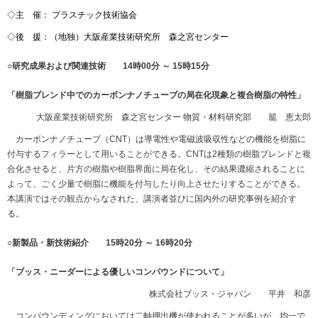
◇主 催： プラスチック技術協会
◇後 援：（地独）大阪産業技術研究所 森之宮センター
○研究成果および関連技術 14時00分 ～ 15時15分
「樹脂ブレンド中でのカーボンナノチューブの局在化現象と複合樹脂の特性」
大阪産業技術研究所 森之宮センター 物質・材料研究部 籠 恵太郎
カーボンナノチューブ（CNT）は導電性や電磁波吸収性などの機能を樹脂に
付与するフィラーとして用いることができる。CNTは2種類の樹脂ブレンドと複
合化させると、片方の樹脂や樹脂界面に局在化し、その結果濃縮されることに
よって、ごく少量で樹脂に機能を付与したり向上させたりすることができる。
本講演ではその観点からなされた、講演者並びに国内外の研究事例を紹介す
る。
○新製品・新技術紹介 15時20分 ～ 16時20分
「ブッス・ニーダーによる優しいコンパウンドについて」
株式会社ブッス・ジャパン 平井 和彦
コンパウンディングにおいては二軸押出機が使われることが多いが、均一で