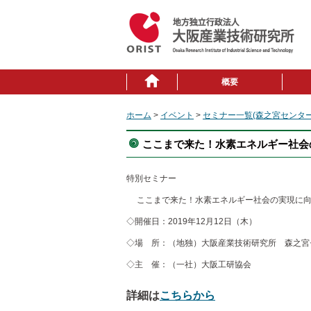
概要
ホーム
>
イベント
>
セミナー一覧(森之宮センター
ここまで来た！水素エネルギー社会の実
特別セミナー
ここまで来た！水素エネルギー社会の実現に
◇開催日：2019年12月12日（木）
◇場 所：（地独）大阪産業技術研究所 森之宮
◇主 催：（一社）大阪工研協会
詳細は
こちらから