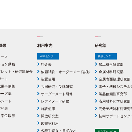
成果
利用案内
研究部
リース
和泉センター
和泉センター
ション動画
料金表
加工成形研究部
フレット・研究部紹介
依頼試験・オーダーメード試験
金属材料研究部
ポート
装置使用
金属表面処理研究部
成果事例集
共同研究・受託研究
電子・機械システム
シーズ集
オーダーメード研修
製品信頼性研究部
ルシート
レディメード研修
応用材料化学研究部
文発表
施設使用
高分子機能材料研究
・学位取得
開放研究室
技術サポートセンタ
図書室利用
各種手続き・書式など
森之宮センター