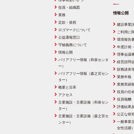
理事長あいさつ
役員・組織図
情報公開
業務
定款・規程
建設事業
ロゴマークについて
ご利用に
公益通報窓口
環境報告
守秘義務について
年度計画
情報公開
理事会議
バリアフリー情報（和泉センタ
経営諮問
ー）
財務諸表
バリアフリー情報（森之宮セン
業務年報
ター）
業務実績
概要と沿革
役員の任
アクセス
役員報酬
主要施設・主要設備（和泉セン
評価結果
ター）
公正な研
主要施設・主要設備（森之宮セ
一般事業
ンター）
女性活躍