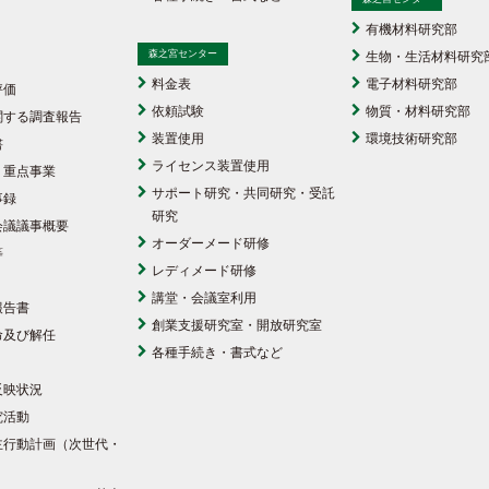
有機材料研究部
森之宮センター
生物・生活材料研究
料金表
電子材料研究部
評価
依頼試験
物質・材料研究部
関する調査報告
装置使用
環境技術研究部
書
ライセンス装置使用
・重点事業
サポート研究・共同研究・受託
事録
研究
会議議事概要
オーダーメード研修
等
レディメード研修
講堂・会議室利用
報告書
創業支援研究室・開放研究室
命及び解任
各種手続き・書式など
反映状況
究活動
主行動計画（次世代・
）