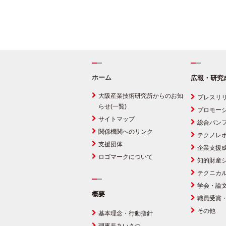
ホーム
広報・研究
大阪産業技術研究所からのお知
プレスリ
らせ(一覧)
プロモー
サイトマップ
総合パン
関係機関へのリンク
テクノレ
支援団体
企業支援
ロゴマークについて
知的財産
テクニカ
学会・論
概要
職員受賞
その他
基本理念・行動指針