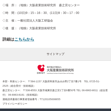
◇場 所：（地独）大阪産業技術研究所 森之宮センター
◇時 間：(10日)9：15～16：30、(11日)9：30～17：00
◇主 催：一般社団法人大阪工研協会
◇後 援：（地独）大阪産業技術研究所
詳細は
こちらから
サイトマップ
本部・和泉センター: 〒594-1157 大阪府和泉市あゆみ野2丁目7番1号 TEL 0725-51-
2525（総合受付・技術相談）
森之宮センター: 〒536-8553 大阪市城東区森之宮1丁目6番50号 TEL 06-6963-8011（総合受
付） 06-6963-8181（技術相談）
適格請求書発行事業者登録番号：T7120105008655
プライバシーポリシー