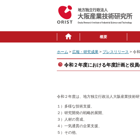
概要
ホーム
>
広報・研究成果
>
プレスリリース
> 令
令和２年度における年度計画と役員
◆報道発表
令和２年度は、地方独立行政法人大阪産業技術研
１）多様な技術支援、
２）研究開発の戦略的展開、
３）人材の育成、
４）一気通貫の企業支援、
５）その他、