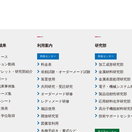
成果
利用案内
研究部
リース
和泉センター
和泉センター
ション動画
料金表
加工成形研究部
フレット・研究部紹介
依頼試験・オーダーメード試験
金属材料研究部
ポート
装置使用
金属表面処理研究部
成果事例集
共同研究・受託研究
電子・機械システム
シーズ集
オーダーメード研修
製品信頼性研究部
ルシート
レディメード研修
応用材料化学研究部
文発表
施設使用
高分子機能材料研究
・学位取得
開放研究室
技術サポートセンタ
図書室利用
各種手続き・書式など
森之宮センター