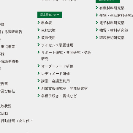
有機材料研究部
森之宮センター
生物・生活材料研究
料金表
電子材料研究部
評価
依頼試験
物質・材料研究部
関する調査報告
装置使用
環境技術研究部
書
ライセンス装置使用
・重点事業
サポート研究・共同研究・受託
事録
研究
会議議事概要
オーダーメード研修
等
レディメード研修
講堂・会議室利用
報告書
創業支援研究室・開放研究室
命及び解任
各種手続き・書式など
反映状況
究活動
主行動計画（次世代・
）