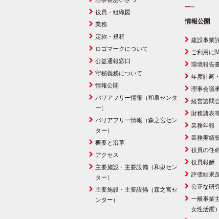
理事長あいさつ
役員・組織図
情報公開
業務
定款・規程
建設事業
ロゴマークについて
ご利用に
公益通報窓口
環境報告
守秘義務について
年度計画
情報公開
理事会議
バリアフリー情報（和泉センタ
経営諮問
ー）
財務諸表
バリアフリー情報（森之宮セン
業務年報
ター）
業務実績
概要と沿革
役員の任
アクセス
役員報酬
主要施設・主要設備（和泉セン
評価結果
ター）
公正な研
主要施設・主要設備（森之宮セ
一般事業
ンター）
女性活躍