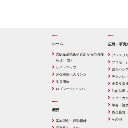
ホーム
広報・研究
大阪産業技術研究所からのお知
プレスリ
らせ(一覧)
プロモー
サイトマップ
総合パン
関係機関へのリンク
テクノレ
支援団体
企業支援
ロゴマークについて
知的財産
テクニカ
学会・論
概要
職員受賞
その他
基本理念・行動指針