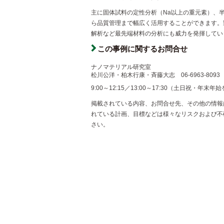
主に固体試料の定性分析（
Na
以上の重元素）、
ら品質管理まで幅広く活用することができます。
解析など最先端材料の分析にも威力を発揮してい
この事例に関するお問合せ
ナノマテリアル研究室
松川公洋・柏木行康・斉藤大志
06-6963-8093
9:00～12:15／13:00～17:30（土日祝・年末年
掲載されている内容、お問合せ先、その他の情報
れている計画、目標などは様々なリスクおよび不
さい。