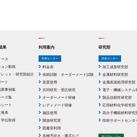
成果
利用案内
研究部
リース
和泉センター
和泉センター
ション動画
料金表
加工成形研究部
フレット・研究部紹介
依頼試験・オーダーメード試験
金属材料研究部
ポート
装置使用
金属表面処理研究部
成果事例集
共同研究・受託研究
電子・機械システム
シーズ集
オーダーメード研修
製品信頼性研究部
ルシート
レディメード研修
応用材料化学研究部
文発表
施設使用
高分子機能材料研究
・学位取得
開放研究室
技術サポートセンタ
図書室利用
各種手続き・書式など
森之宮センター