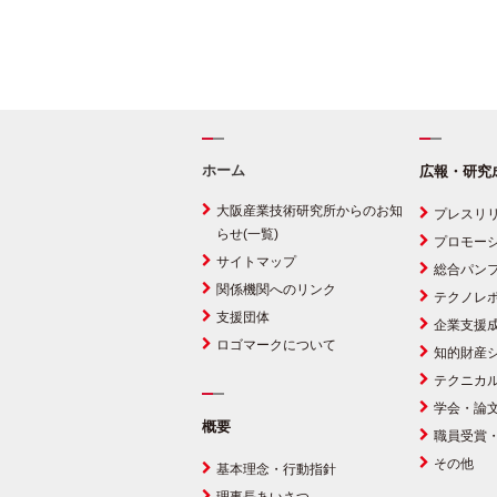
ホーム
広報・研究
大阪産業技術研究所からのお知
プレスリ
らせ(一覧)
プロモー
サイトマップ
総合パン
関係機関へのリンク
テクノレ
支援団体
企業支援
ロゴマークについて
知的財産
テクニカ
学会・論
概要
職員受賞
その他
基本理念・行動指針