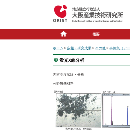
概要
ホーム
>
広報・研究成果
>
その他
>
事例集（ア
蛍光X線分析
内容
高度試験・分析
分野
無機材料