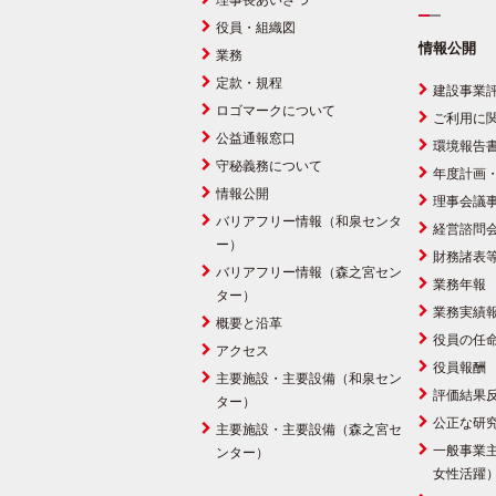
理事長あいさつ
役員・組織図
情報公開
業務
定款・規程
建設事業
ロゴマークについて
ご利用に
公益通報窓口
環境報告
守秘義務について
年度計画
情報公開
理事会議
バリアフリー情報（和泉センタ
経営諮問
ー）
財務諸表
バリアフリー情報（森之宮セン
業務年報
ター）
業務実績
概要と沿革
役員の任
アクセス
役員報酬
主要施設・主要設備（和泉セン
評価結果
ター）
公正な研
主要施設・主要設備（森之宮セ
一般事業
ンター）
女性活躍