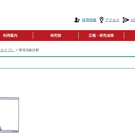
採用情報
アクセス
お
利用案内
研究部
広報・研究成果
ーカイブ）
> 蛍光X線分析