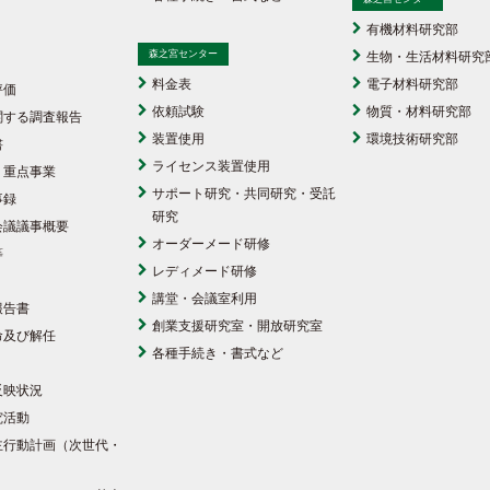
有機材料研究部
森之宮センター
生物・生活材料研究
料金表
電子材料研究部
評価
依頼試験
物質・材料研究部
関する調査報告
装置使用
環境技術研究部
書
ライセンス装置使用
・重点事業
サポート研究・共同研究・受託
事録
研究
会議議事概要
オーダーメード研修
等
レディメード研修
講堂・会議室利用
報告書
創業支援研究室・開放研究室
命及び解任
各種手続き・書式など
反映状況
究活動
主行動計画（次世代・
）