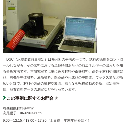
DSC（示差走査熱量測定）は熱分析の手法の一つで、試料の温度をコントロ
ールしながら、その試料における単位時間あたりの熱エネルギーの出入りを知
る分析方法です。本研究室では主に色素材料や蓄熱材料、高分子材料や樹脂製
品、有機半導体材料、液晶材料、医薬品や化成品の中間体、ワックス類など幅
広い分野で、材料や製品の融解や凝固、様々な相転移挙動の分析、安定性評
価、品質管理データの測定などを行っています。
この事例に関するお問合せ
有機機能材料研究室
高尾優子
06-6963-8059
9:00～12:15／13:00～17:30（土日祝・年末年始を除く）