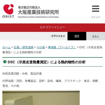
メニュー
カテゴリーメニュー
文字の大きさ
標準
大きく
ホーム
>
広報・研究成果
>
その他
>
事例集（アーカイブ）
> DSC（示差走査熱
量測定）による熱的物性の分析
DSC（示差走査熱量測定）による熱的物性の分析
内容
高度試験・分析、製品評価
分野
油脂・洗剤、有機薬品、染料・染色、繊維、プラスチック、食品・発酵、
電池、その他