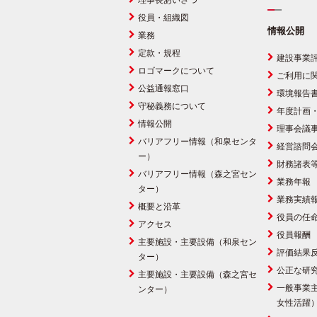
理事長あいさつ
役員・組織図
情報公開
業務
定款・規程
建設事業
ロゴマークについて
ご利用に
公益通報窓口
環境報告
守秘義務について
年度計画
情報公開
理事会議
バリアフリー情報（和泉センタ
経営諮問
ー）
財務諸表
バリアフリー情報（森之宮セン
業務年報
ター）
業務実績
概要と沿革
役員の任
アクセス
役員報酬
主要施設・主要設備（和泉セン
評価結果
ター）
公正な研
主要施設・主要設備（森之宮セ
一般事業
ンター）
女性活躍