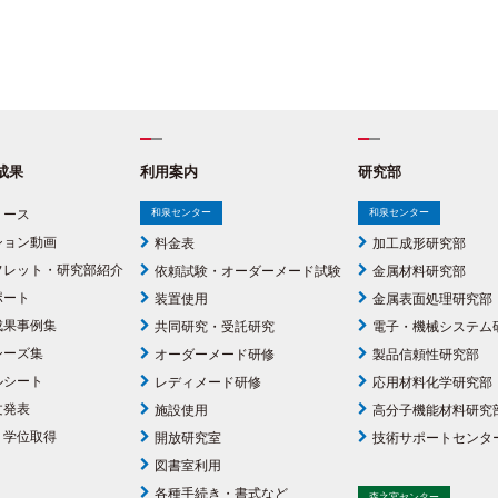
成果
利用案内
研究部
リース
和泉センター
和泉センター
ション動画
料金表
加工成形研究部
フレット・研究部紹介
依頼試験・オーダーメード試験
金属材料研究部
ポート
装置使用
金属表面処理研究部
成果事例集
共同研究・受託研究
電子・機械システム
シーズ集
オーダーメード研修
製品信頼性研究部
ルシート
レディメード研修
応用材料化学研究部
文発表
施設使用
高分子機能材料研究
・学位取得
開放研究室
技術サポートセンタ
図書室利用
各種手続き・書式など
森之宮センター