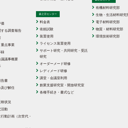
有機材料研究部
森之宮センター
生物・生活材料研究
料金表
電子材料研究部
評価
依頼試験
物質・材料研究部
関する調査報告
装置使用
環境技術研究部
書
ライセンス装置使用
・重点事業
サポート研究・共同研究・受託
事録
研究
会議議事概要
オーダーメード研修
等
レディメード研修
講堂・会議室利用
報告書
創業支援研究室・開放研究室
命及び解任
各種手続き・書式など
反映状況
究活動
主行動計画（次世代・
）