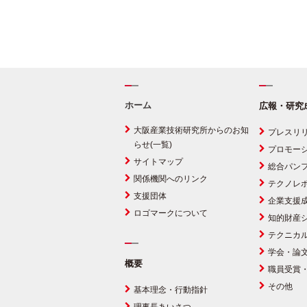
ホーム
広報・研究
大阪産業技術研究所からのお知
プレスリ
らせ(一覧)
プロモー
サイトマップ
総合パン
関係機関へのリンク
テクノレ
支援団体
企業支援
ロゴマークについて
知的財産
テクニカ
学会・論
概要
職員受賞
その他
基本理念・行動指針