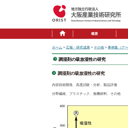
概要
ホーム
>
広報・研究成果
>
その他
>
事例集（ア
調湿剤の吸放湿性の研究
調湿剤の吸放湿性の研究
内容
技術開発、高度試験・分析、製品評価
分野
繊維、プラスチック、無機材料、その他