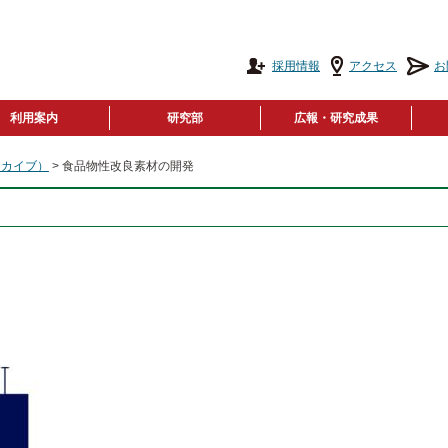
採用情報
アクセス
お
利用案内
研究部
広報・研究成果
ーカイブ）
> 食品物性改良素材の開発