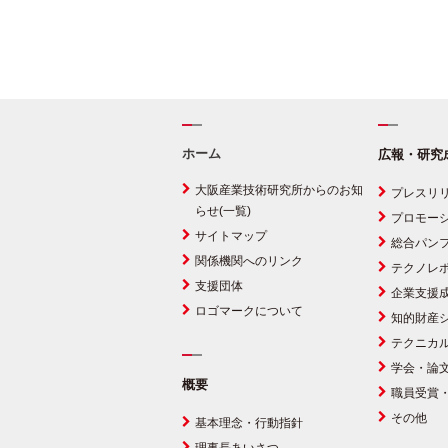
ホーム
広報・研究
大阪産業技術研究所からのお知
プレスリ
らせ(一覧)
プロモー
サイトマップ
総合パン
関係機関へのリンク
テクノレ
支援団体
企業支援
ロゴマークについて
知的財産
テクニカ
学会・論
概要
職員受賞
その他
基本理念・行動指針