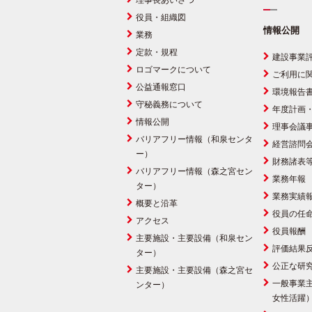
理事長あいさつ
役員・組織図
情報公開
業務
定款・規程
建設事業
ロゴマークについて
ご利用に
公益通報窓口
環境報告
守秘義務について
年度計画
情報公開
理事会議
バリアフリー情報（和泉センタ
経営諮問
ー）
財務諸表
バリアフリー情報（森之宮セン
業務年報
ター）
業務実績
概要と沿革
役員の任
アクセス
役員報酬
主要施設・主要設備（和泉セン
評価結果
ター）
公正な研
主要施設・主要設備（森之宮セ
一般事業
ンター）
女性活躍