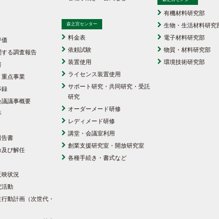
有機材料研究部
森之宮センター
生物・生活材料研究
料金表
電子材料研究部
評価
依頼試験
物質・材料研究部
関する調査報告
装置使用
環境技術研究部
書
ライセンス装置使用
・重点事業
サポート研究・共同研究・受託
事録
研究
会議議事概要
オーダーメード研修
等
レディメード研修
講堂・会議室利用
報告書
創業支援研究室・開放研究室
命及び解任
各種手続き・書式など
反映状況
究活動
主行動計画（次世代・
）