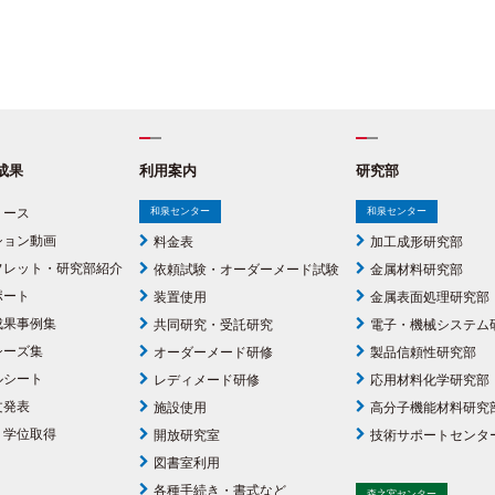
成果
利用案内
研究部
リース
和泉センター
和泉センター
ション動画
料金表
加工成形研究部
フレット・研究部紹介
依頼試験・オーダーメード試験
金属材料研究部
ポート
装置使用
金属表面処理研究部
成果事例集
共同研究・受託研究
電子・機械システム
シーズ集
オーダーメード研修
製品信頼性研究部
ルシート
レディメード研修
応用材料化学研究部
文発表
施設使用
高分子機能材料研究
・学位取得
開放研究室
技術サポートセンタ
図書室利用
各種手続き・書式など
森之宮センター