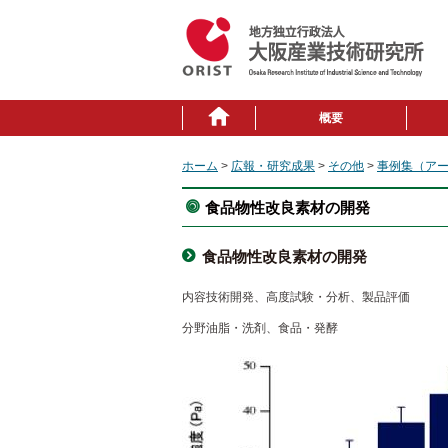
概要
ホーム
>
広報・研究成果
>
その他
>
事例集（ア
食品物性改良素材の開発
食品物性改良素材の開発
内容
技術開発、高度試験・分析、製品評価
分野
油脂・洗剤、食品・発酵