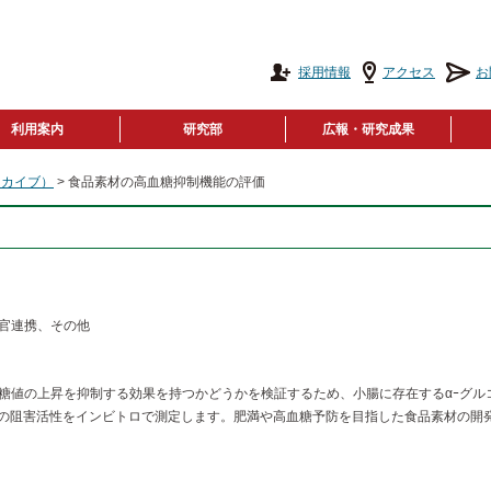
採用情報
アクセス
お
利用案内
研究部
広報・研究成果
ーカイブ）
> 食品素材の高血糖抑制機能の評価
官連携、その他
糖値の上昇を抑制する効果を持つかどうかを検証するため、小腸に存在するαｰグル
ゼの阻害活性をインビトロで測定します。肥満や高血糖予防を目指した食品素材の開