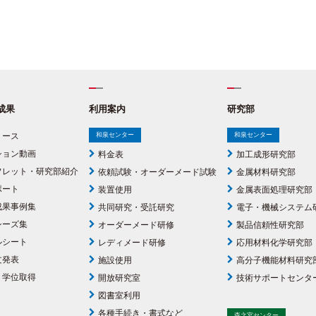
成果
利用案内
研究部
リース
和泉センター
和泉センター
ション動画
料金表
加工成形研究部
フレット・研究部紹介
依頼試験・オーダーメード試験
金属材料研究部
ポート
装置使用
金属表面処理研究部
成果事例集
共同研究・受託研究
電子・機械システム
シーズ集
オーダーメード研修
製品信頼性研究部
ルシート
レディメード研修
応用材料化学研究部
文発表
施設使用
高分子機能材料研究
・学位取得
開放研究室
技術サポートセンタ
図書室利用
各種手続き・書式など
森之宮センター