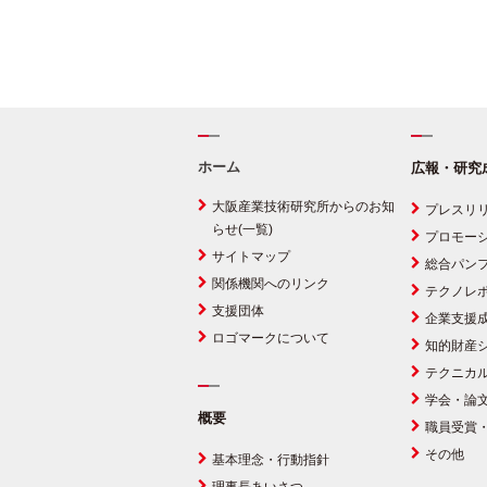
ホーム
広報・研究
大阪産業技術研究所からのお知
プレスリ
らせ(一覧)
プロモー
サイトマップ
総合パン
関係機関へのリンク
テクノレ
支援団体
企業支援
ロゴマークについて
知的財産
テクニカ
学会・論
概要
職員受賞
その他
基本理念・行動指針