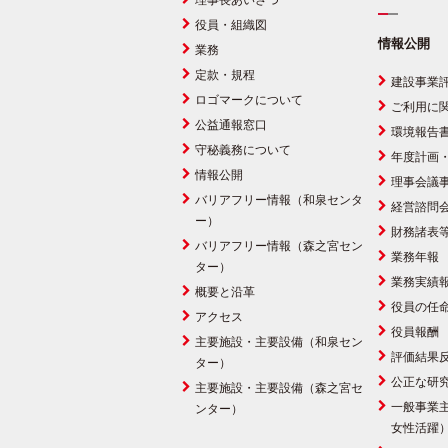
理事長あいさつ
役員・組織図
情報公開
業務
定款・規程
建設事業
ロゴマークについて
ご利用に
公益通報窓口
環境報告
守秘義務について
年度計画
情報公開
理事会議
バリアフリー情報（和泉センタ
経営諮問
ー）
財務諸表
バリアフリー情報（森之宮セン
業務年報
ター）
業務実績
概要と沿革
役員の任
アクセス
役員報酬
主要施設・主要設備（和泉セン
評価結果
ター）
公正な研
主要施設・主要設備（森之宮セ
一般事業
ンター）
女性活躍