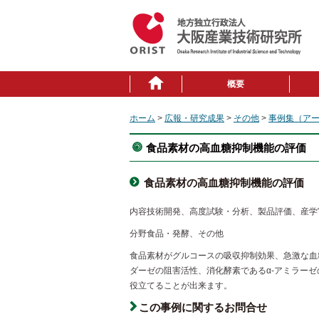
概要
ホーム
>
広報・研究成果
>
その他
>
事例集（ア
食品素材の高血糖抑制機能の評価
食品素材の高血糖抑制機能の評価
内容
技術開発、高度試験・分析、製品評価、産学
分野
食品・発酵、その他
食品素材がグルコースの吸収抑制効果、急激な血
ダーゼの阻害活性、消化酵素であるα-アミラー
役立てることが出来ます。
この事例に関するお問合せ