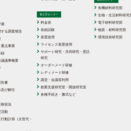
有機材料研究部
森之宮センター
生物・生活材料研究
料金表
電子材料研究部
評価
依頼試験
物質・材料研究部
関する調査報告
装置使用
環境技術研究部
書
ライセンス装置使用
・重点事業
サポート研究・共同研究・受託
事録
研究
会議議事概要
オーダーメード研修
等
レディメード研修
講堂・会議室利用
報告書
創業支援研究室・開放研究室
命及び解任
各種手続き・書式など
反映状況
究活動
主行動計画（次世代・
）