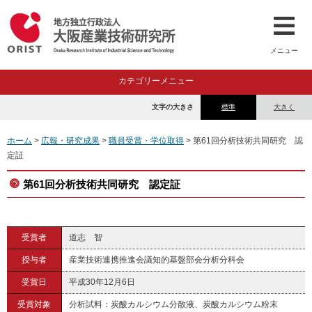
メニュー
カテゴリーメニュー
文字の大きさ
標準
大きく
ホーム
>
広報・研究成果
>
職員受賞・学位取得
> 第61回分析技術共同研究 認
定証
第61回分析技術共同研究 認定証
受賞者
道志 智
授与者
産業技術連携推進会議知的基盤部会分析分科会
受賞日
平成30年12月6日
受賞対象
分析試料：炭酸カルシウム分散液、炭酸カルシウム粉末