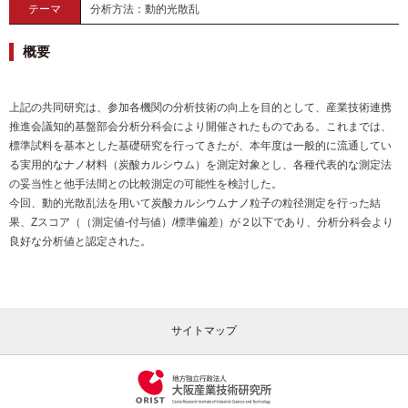
テーマ
分析方法：動的光散乱
概要
上記の共同研究は、参加各機関の分析技術の向上を目的として、産業技術連携
推進会議知的基盤部会分析分科会により開催されたものである。これまでは、
標準試料を基本とした基礎研究を行ってきたが、本年度は一般的に流通してい
る実用的なナノ材料（炭酸カルシウム）を測定対象とし、各種代表的な測定法
の妥当性と他手法間との比較測定の可能性を検討した。
今回、動的光散乱法を用いて炭酸カルシウムナノ粒子の粒径測定を行った結
果、Zスコア（（測定値-付与値）/標準偏差）が２以下であり、分析分科会より
良好な分析値と認定された。
サイトマップ