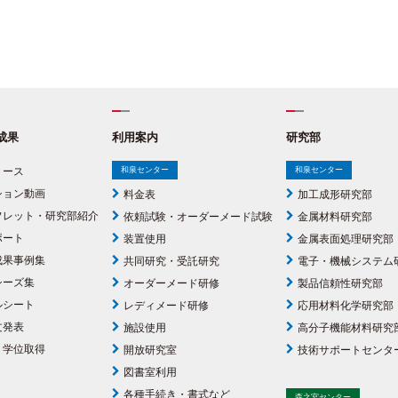
成果
利用案内
研究部
リース
和泉センター
和泉センター
ション動画
料金表
加工成形研究部
フレット・研究部紹介
依頼試験・オーダーメード試験
金属材料研究部
ポート
装置使用
金属表面処理研究部
成果事例集
共同研究・受託研究
電子・機械システム
シーズ集
オーダーメード研修
製品信頼性研究部
ルシート
レディメード研修
応用材料化学研究部
文発表
施設使用
高分子機能材料研究
・学位取得
開放研究室
技術サポートセンタ
図書室利用
各種手続き・書式など
森之宮センター