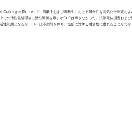
らのCrめっき皮膜について、硫酸中および塩酸中における耐食性を電気化学測定およ
中での活性化処理後に活性溶解を示すがCr-Cは示さなかった。浸漬電位測定および
活性状態となるが、Cr-Cは不動態を保ち、塩酸に対する耐食性に優れることがわか