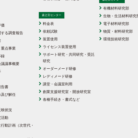
有機材料研究部
森之宮センター
生物・生活材料研究
料金表
電子材料研究部
評価
依頼試験
物質・材料研究部
関する調査報告
装置使用
環境技術研究部
書
ライセンス装置使用
・重点事業
サポート研究・共同研究・受託
事録
研究
会議議事概要
オーダーメード研修
等
レディメード研修
講堂・会議室利用
報告書
創業支援研究室・開放研究室
命及び解任
各種手続き・書式など
反映状況
究活動
主行動計画（次世代・
）