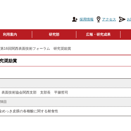
採用情報
アクセス
お
利用案内
研究部
広報・研究成果
 第16回関西表面技術フォーラム 研究奨励賞
研究奨励賞
 表面技術協会関西支部 支部長 平籐哲司
28日
合金めっき皮膜の各種酸に関する耐食性