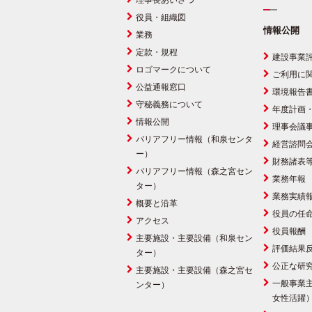
理事長あいさつ
役員・組織図
情報公開
業務
定款・規程
建設事業
ロゴマークについて
ご利用に
公益通報窓口
環境報告
守秘義務について
年度計画
情報公開
理事会議
バリアフリー情報（和泉センタ
経営諮問
ー）
財務諸表
バリアフリー情報（森之宮セン
業務年報
ター）
業務実績
概要と沿革
役員の任
アクセス
役員報酬
主要施設・主要設備（和泉セン
評価結果
ター）
公正な研
主要施設・主要設備（森之宮セ
一般事業
ンター）
女性活躍