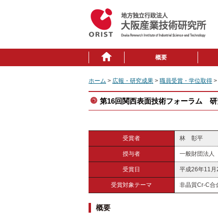
概要
ホーム
>
広報・研究成果
>
職員受賞・学位取得
>
第16回関西表面技術フォーラム 
受賞者
林 彰平
授与者
一般財団法人
受賞日
平成26年11月
受賞対象テーマ
非晶質Cr-C
概要