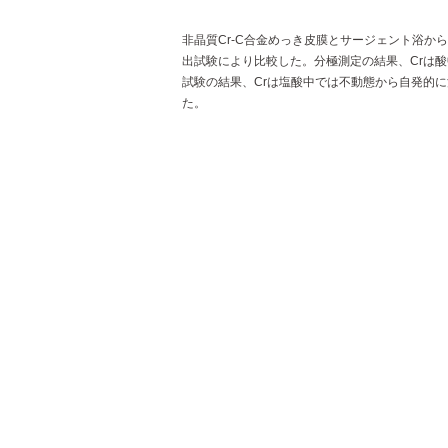
非晶質Cr-C合金めっき皮膜とサージェント浴か
出試験により比較した。分極測定の結果、Crは酸
試験の結果、Crは塩酸中では不動態から自発的に
た。