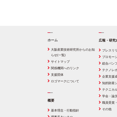
ホーム
広報・研究
大阪産業技術研究所からのお知
プレスリ
らせ(一覧)
プロモー
サイトマップ
総合パン
関係機関へのリンク
テクノレ
支援団体
企業支援
ロゴマークについて
知的財産
テクニカ
学会・論
概要
職員受賞
その他
基本理念・行動指針