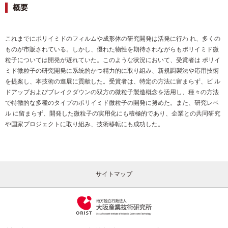
概要
これまでにポリイミドのフィルムや成形体の研究開発は活発に行わ れ、多くの
ものが市販されている。しかし、優れた物性を期待されながらもポリイミド微
粒子については開発が遅れていた。このような状況において、受賞者は ポリイ
ミド微粒子の研究開発に系統的かつ精力的に取り組み、新規調製法や応用技術
を提案し、本技術の進展に貢献した。受賞者は、特定の方法に留まらず、ビ ル
ドアップおよびブレイクダウンの双方の微粒子製造概念を活用し、種々の方法
で特徴的な多種のタイプのポリイミド微粒子の開発に努めた。また、研究レベ
ル に留まらず、開発した微粒子の実用化にも積極的であり、企業との共同研究
や国家プロジェクトに取り組み、技術移転にも成功した。
サイトマップ