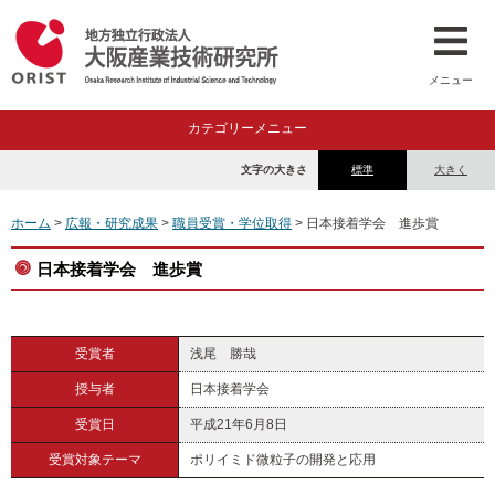
メニュー
カテゴリーメニュー
文字の大きさ
標準
大きく
ホーム
>
広報・研究成果
>
職員受賞・学位取得
> 日本接着学会 進歩賞
日本接着学会 進歩賞
受賞者
浅尾 勝哉
授与者
日本接着学会
受賞日
平成21年6月8日
受賞対象テーマ
ポリイミド微粒子の開発と応用