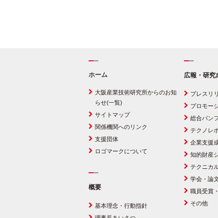
ホーム
広報・研究
大阪産業技術研究所からのお知
プレスリ
らせ(一覧)
プロモー
サイトマップ
総合パン
関係機関へのリンク
テクノレ
支援団体
企業支援
ロゴマークについて
知的財産
テクニカ
学会・論
概要
職員受賞
その他
基本理念・行動指針