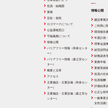
理事長あいさつ
役員・組織図
情報公開
業務
定款・規程
建設事業
ロゴマークについて
ご利用に
公益通報窓口
環境報告
守秘義務について
年度計画
情報公開
理事会議
バリアフリー情報（和泉センタ
経営諮問
ー）
財務諸表
バリアフリー情報（森之宮セン
業務年報
ター）
業務実績
概要と沿革
役員の任
アクセス
役員報酬
主要施設・主要設備（和泉セン
評価結果
ター）
公正な研
主要施設・主要設備（森之宮セ
一般事業
ンター）
女性活躍