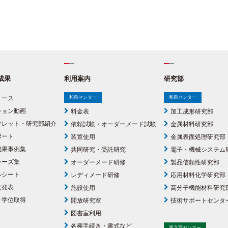
成果
利用案内
研究部
リース
和泉センター
和泉センター
ション動画
料金表
加工成形研究部
フレット・研究部紹介
依頼試験・オーダーメード試験
金属材料研究部
ポート
装置使用
金属表面処理研究部
成果事例集
共同研究・受託研究
電子・機械システム
シーズ集
オーダーメード研修
製品信頼性研究部
ルシート
レディメード研修
応用材料化学研究部
文発表
施設使用
高分子機能材料研究
・学位取得
開放研究室
技術サポートセンタ
図書室利用
各種手続き・書式など
森之宮センター