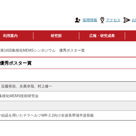
採用情報
アクセス
お
利用案内
研究部
広報・研究成果
 第16回集積化MEMSシンポジウム 優秀ポスター賞
 優秀ポスター賞
、近藤裕佑、永廣卓哉、村上修一
集積化MEMS技術研究会
結晶を用いたテラヘルツWR-2.2向け全波長帯域半波長板