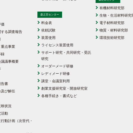
有機材料研究部
森之宮センター
生物・生活材料研究
料金表
電子材料研究部
評価
依頼試験
物質・材料研究部
関する調査報告
装置使用
環境技術研究部
書
ライセンス装置使用
・重点事業
サポート研究・共同研究・受託
事録
研究
会議議事概要
オーダーメード研修
等
レディメード研修
講堂・会議室利用
報告書
創業支援研究室・開放研究室
命及び解任
各種手続き・書式など
反映状況
究活動
主行動計画（次世代・
）