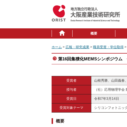
概要
ホーム
>
広報・研究成果
>
職員受賞・学位取得
>
第16回集積化MEMSシンポジウム
受賞者
山根秀勝、山田義春
授与者
（社）応用物理学会 
受賞日
令和7年3月14日
受賞対象テーマ
シリコンフォトニック
概要