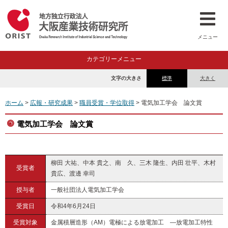
メニュー
カテゴリーメニュー
文字の大きさ
標準
大きく
ホーム
>
広報・研究成果
>
職員受賞・学位取得
> 電気加工学会 論文賞
電気加工学会 論文賞
柳田 大祐、中本 貴之、南 久、三木 隆生、内田 壮平、木村
受賞者
貴広、渡邊 幸司
授与者
一般社団法人電気加工学会
受賞日
令和4年6月24日
受賞対象
金属積層造形（AM）電極による放電加工 ―放電加工特性