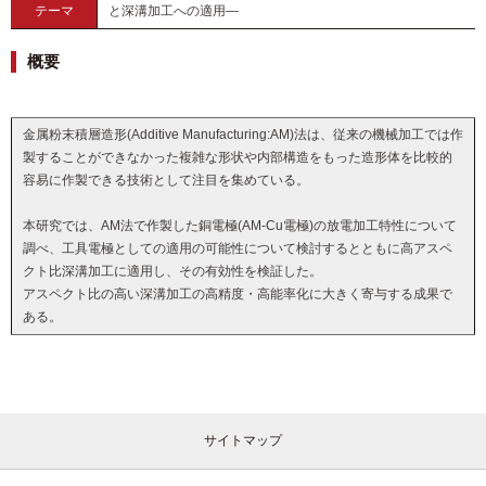
テーマ
と深溝加工への適用―
概要
金属粉末積層造形(Additive Manufacturing:AM)法は、従来の機械加工では作
製することができなかった複雑な形状や内部構造をもった造形体を比較的
容易に作製できる技術として注目を集めている。
本研究では、AM法で作製した銅電極(AM-Cu電極)の放電加工特性について
調べ、工具電極としての適用の可能性について検討するとともに高アスペ
クト比深溝加工に適用し、その有効性を検証した。
アスペクト比の高い深溝加工の高精度・高能率化に大きく寄与する成果で
ある。
サイトマップ