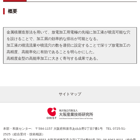
概要
金属積層造形法を用いて、放電加工用電極の先端に加工液が噴流可能な穴
を設けることで、加工屑の効率的な排出が可能となる。
加工液の噴流流量や噴流穴の数を適切に設定することで深リブ放電加工の
高精度、高能率化に有効であることを明らかにした。
高精度金型の高能率加工に大きく寄与する成果である。
サイトマップ
本部・和泉センター: 〒594-1157 大阪府和泉市あゆみ野2丁目7番1号 TEL 0725-51-
2525（総合受付・技術相談）
森之宮センター: 〒536-8553 大阪市城東区森之宮1丁目6番50号 TEL 06-6963-8011（総合受