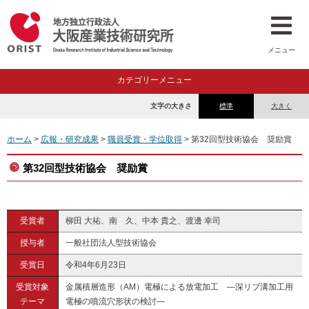
メニュー
カテゴリーメニュー
文字の大きさ
標準
大きく
ホーム
>
広報・研究成果
>
職員受賞・学位取得
> 第32回型技術協会 奨励賞
第32回型技術協会 奨励賞
受賞者
柳田 大祐、南 久、中本 貴之、渡邊 幸司
授与者
一般社団法人型技術協会
受賞日
令和4年6月23日
受賞対象
金属積層造形（AM）電極による放電加工 ―深リブ溝加工用
テーマ
電極の噴流穴形状の検討―