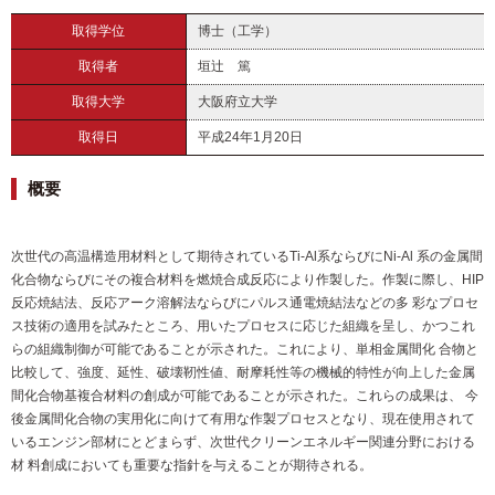
取得学位
博士（工学）
取得者
垣辻 篤
取得大学
大阪府立大学
取得日
平成24年1月20日
概要
次世代の高温構造用材料として期待されているTi-Al系ならびにNi-Al 系の金属間
化合物ならびにその複合材料を燃焼合成反応により作製した。作製に際し、HIP
反応焼結法、反応アーク溶解法ならびにパルス通電焼結法などの多 彩なプロセ
ス技術の適用を試みたところ、用いたプロセスに応じた組織を呈し、かつこれ
らの組織制御が可能であることが示された。これにより、単相金属間化 合物と
比較して、強度、延性、破壊靭性値、耐摩耗性等の機械的特性が向上した金属
間化合物基複合材料の創成が可能であることが示された。これらの成果は、 今
後金属間化合物の実用化に向けて有用な作製プロセスとなり、現在使用されて
いるエンジン部材にとどまらず、次世代クリーンエネルギー関連分野における
材 料創成においても重要な指針を与えることが期待される。