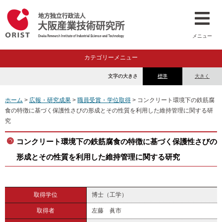
メニュー
カテゴリーメニュー
文字の大きさ
標準
大きく
ホーム
>
広報・研究成果
>
職員受賞・学位取得
> コンクリート環境下の鉄筋腐
食の特徴に基づく保護性さびの形成とその性質を利用した維持管理に関する研
究
コンクリート環境下の鉄筋腐食の特徴に基づく保護性さびの
形成とその性質を利用した維持管理に関する研究
取得学位
博士（工学）
取得者
左藤 眞市